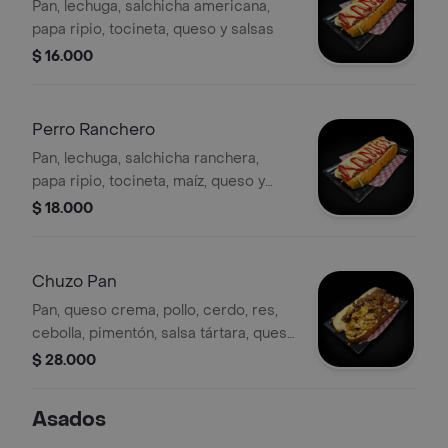
Pan, lechuga, salchicha americana,
papa ripio, tocineta, queso y salsas
$ 16.000
Perro Ranchero
Pan, lechuga, salchicha ranchera,
papa ripio, tocineta, maíz, queso y
salsas
$ 18.000
Chuzo Pan
Pan, queso crema, pollo, cerdo, res,
cebolla, pimentón, salsa tártara, queso
costeño y papas
$ 28.000
Asados