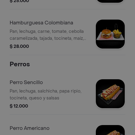
$ 25.000
gaseosa 250 ml a disponibilidad.
Hamburguesa Colombiana
Pan, lechuga, carne, tomate, cebolla
caramelizada, tajada, tocineta, maíz,
jamón, doble queso y salsas. incluye
$ 28.000
papas y gaseosa 250 ml a
disponibilidad.
Perros
Perro Sencillo
Pan, lechuga, salchicha, papa ripio,
tocineta, queso y salsas
$ 12.000
Perro Americano