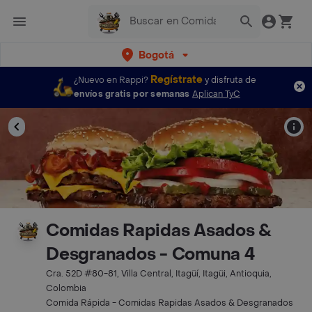
Bogotá
Regístrate
¿Nuevo en Rappi?
y disfruta de
envíos gratis por semanas
Aplican TyC
Comidas Rapidas Asados &
Desgranados - Comuna 4
Cra. 52D #80-81, Villa Central, Itagüí, Itagüi, Antioquia,
Colombia
Comida Rápida - Comidas Rapidas Asados & Desgranados