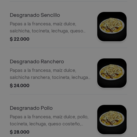
Desgranado Sencillo
Papas a la francesa, maíz dulce,
salchicha, tocineta, lechuga, queso
costeño, papa ripio y salsas
$ 22.000
Desgranado Ranchero
Papas a la francesa, maíz dulce,
salchicha ranchera, tocineta, lechuga,
queso costeño, papa ripio y salsas
$ 24.000
Desgranado Pollo
Papas a la francesa, maíz dulce, pollo,
tocineta, lechuga, queso costeño,
papa ripio y salsas
$ 28.000