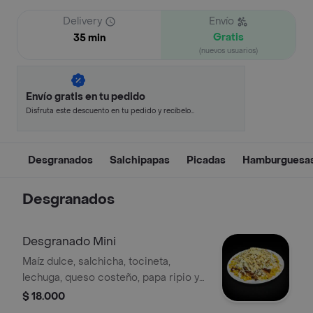
Delivery
Envío
Gratis
35 min
(nuevos usuarios)
Envío gratis en tu pedido
Disfruta este descuento en tu pedido y recíbelo
en minutos.
Desgranados
Salchipapas
Picadas
Hamburguesa
Desgranados
Desgranado Mini
Maíz dulce, salchicha, tocineta,
lechuga, queso costeño, papa ripio y
salsas
$ 18.000