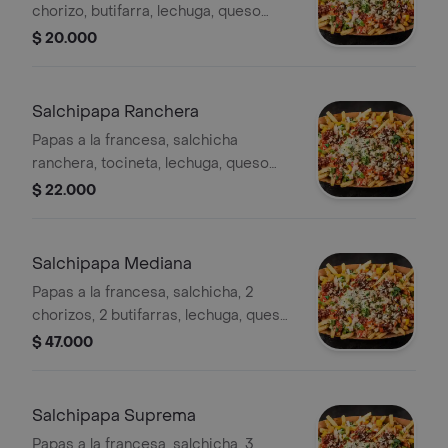
chorizo, butifarra, lechuga, queso
costeño, papa ripio, maíz y salsas
$ 20.000
Salchipapa Ranchera
Papas a la francesa, salchicha
ranchera, tocineta, lechuga, queso
costeño, papa ripio, maíz y salsas
$ 22.000
Salchipapa Mediana
Papas a la francesa, salchicha, 2
chorizos, 2 butifarras, lechuga, queso
costeño, papa ripio, maíz y salsas (3
$ 47.000
personas)
Salchipapa Suprema
Papas a la francesa, salchicha, 3