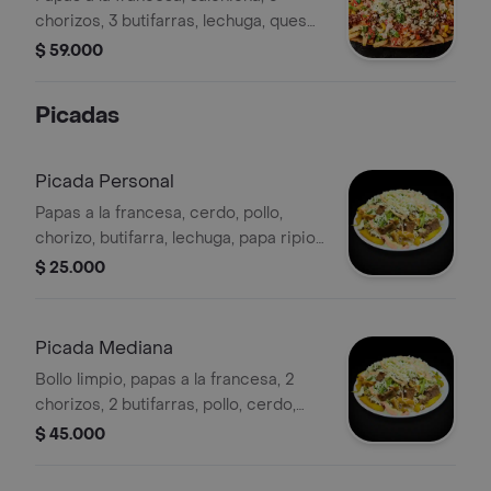
chorizos, 3 butifarras, lechuga, queso
costeño, papa ripio, maíz y salsas (4-5
$ 59.000
personas)
Picadas
Picada Personal
Papas a la francesa, cerdo, pollo,
chorizo, butifarra, lechuga, papa ripio,
queso costeño y salsas
$ 25.000
Picada Mediana
Bollo limpio, papas a la francesa, 2
chorizos, 2 butifarras, pollo, cerdo,
lechuga, papa ripio, queso costeño,
$ 45.000
maíz y salsas (2-3 personas)