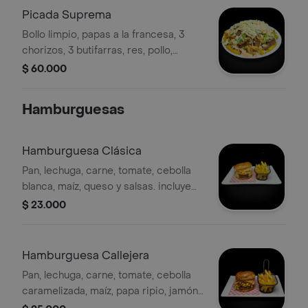
Picada Suprema
Bollo limpio, papas a la francesa, 3
chorizos, 3 butifarras, res, pollo,
cerdo, lechuga, papa ripio, queso
$ 60.000
costeño, maíz y salsas
Hamburguesas
Hamburguesa Clásica
Pan, lechuga, carne, tomate, cebolla
blanca, maíz, queso y salsas. incluye
papas y gaseosa 250 ml a
$ 23.000
disponibilidad.
Hamburguesa Callejera
Pan, lechuga, carne, tomate, cebolla
caramelizada, maíz, papa ripio, jamón,
queso y salsas. incluye papas y