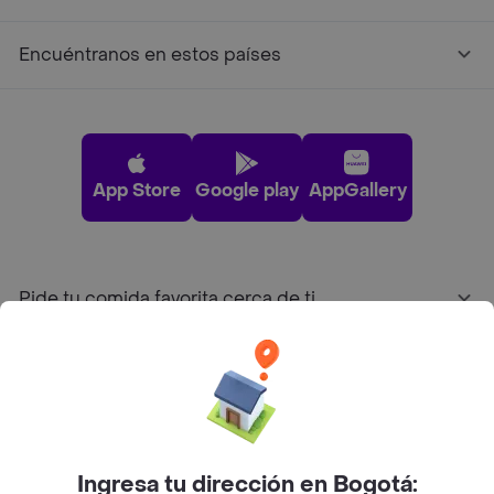
Encuéntranos en estos países
App Store
Google play
AppGallery
Pide tu comida favorita cerca de ti
Categorías
Únete a Rappi
Ingresa tu dirección en Bogotá: