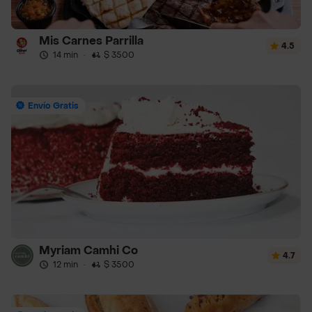
Mis Carnes Parrilla
4.5
14 min
·
$ 3500
Envío Gratis
Myriam Camhi Co
4.7
12 min
·
$ 3500