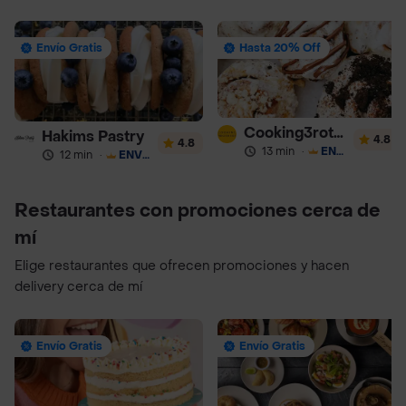
Envío Gratis
Hasta 20% Off
Cooking3rothers
Hakims Pastry
4.8
4.8
13 min
·
ENVÍO GRATIS
12 min
·
ENVÍO GRATIS
Restaurantes con promociones cerca de
mí
Elige restaurantes que ofrecen promociones y hacen
delivery cerca de mí
Envío Gratis
Envío Gratis