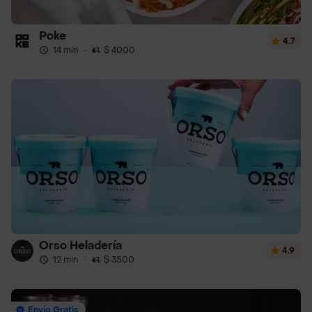
Poke
4.7
14 min
·
$ 4000
Orso Heladería
4.9
12 min
·
$ 3500
Envío Gratis