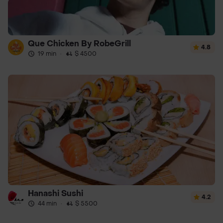
Que Chicken By RobeGrill
4.8
19 min
·
$ 4500
Hanashi Sushi
4.2
44 min
·
$ 5500