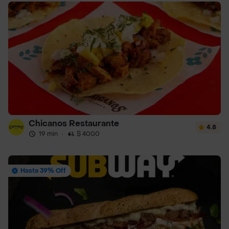
Chicanos Restaurante
4.8
19 min
·
$ 4000
Hasta 39% Off