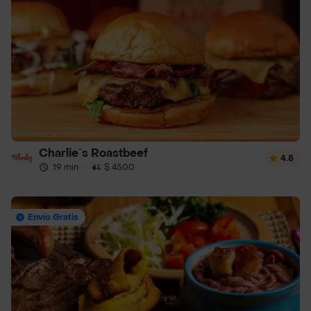
Charlie´s Roastbeef
4.8
19 min
·
$ 4500
Envío Gratis