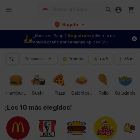
Bogotá
Regístrate
¿Nuevo en Rappi?
y disfruta de
envíos gratis por semanas
Aplican TyC
Relevancia
Promos
+ 4.5
35 mins
Hamburguesa
Sushi
Pizza
Salchipapas
Pollo
Saludable
¡Los 10 más elegidos!