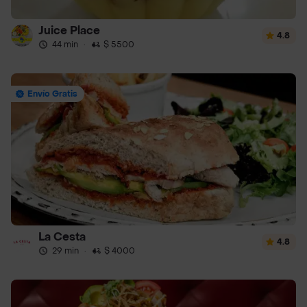
Juice Place
4.8
44 min
·
$ 5500
Envío Gratis
La Cesta
4.8
29 min
·
$ 4000