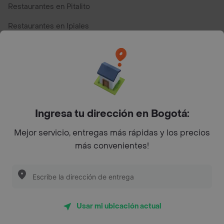
Restaurantes en Pitalito
Restaurantes en Ipiales
Restaurantes en San Andres
Restaurantes cerca de mi para pedir Comida a Domicilio -
Top Marcas y Cadenas de Restaurantes
Ingresa tu dirección en Bogotá:
Encuéntranos en estos países
Mejor servicio, entregas más rápidas y los precios
más convenientes!
App Store
Google play
AppGallery
Usar mi ubicación actual