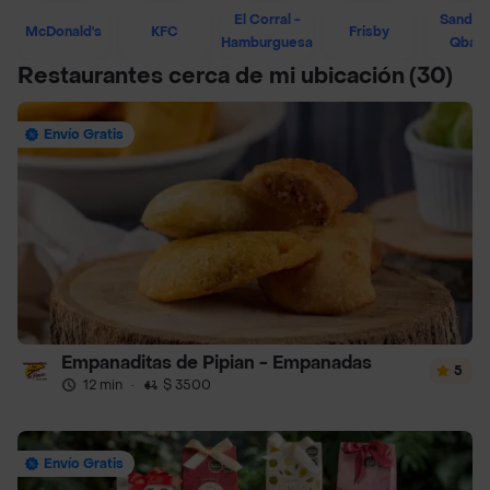
El Corral -
Sandwi
McDonald's
KFC
Frisby
Hamburguesa
Qban
Restaurantes cerca de mi ubicación
(30)
Envío Gratis
Empanaditas de Pipian - Empanadas
5
12 min
·
$ 3500
Envío Gratis