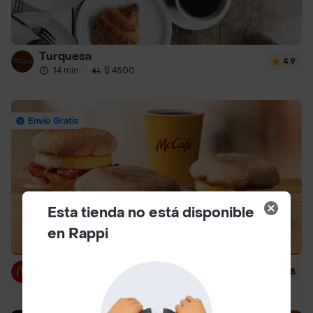
Turquesa
4.9
14 min
·
$ 4500
Envío Gratis
Esta tienda no está disponible
en Rappi
McDonald's
4.8
14 min
·
$ 3000