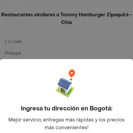
Restaurantes similares a Tommy Hamburger Zipaquirá -
Chía
L´s Café
Philippe
Baskin Robbins
La Cesta
Mercari - Postres
Myriam Camhi Co
Ingresa tu dirección en Bogotá:
Magnifique
Mejor servicio, entregas más rápidas y los precios
Empanaditas de Pipian - Empanadas
más convenientes!