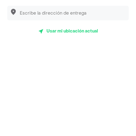
Desayunadero de la 42
Luisa Postres
Sopitas y Frijoladas
Usar mi ubicación actual
Subway
En los mas de 24 opiniones de clientes de Rappi fueron
realizadas pidiendo a domicilio de Tommy Hamburger
Zipaquirá en Chía y lo calificaron con un promedio de 4.5
sobre un máximo de 5.
Del total de Restaurantes, Tommy Hamburger Zipaquirá
es uno de los más importantes en Chía con 4.5 de rating
sobre un máximo de 5.