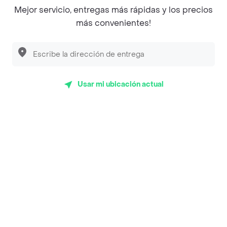
Magnifique
Mejor servicio, entregas más rápidas y los precios
más convenientes!
Empanaditas de Pipian - Empanadas
Desayunadero de la 42
Luisa Postres
Sopitas y Frijoladas
Usar mi ubicación actual
Subway
En los mas de 34 opiniones de clientes de Rappi fueron
realizadas pidiendo a domicilio de Frutería Cafetería
Heladería Patty de la 103b en Bogotá y lo calificaron con
un promedio de 4.4 sobre un máximo de 5.
Del total de Restaurantes, Frutería Cafetería Heladería
Patty de la 103b es uno de los más importantes en