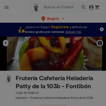
Bogotá
Regístrate
¿Nuevo en Rappi?
y disfruta de
envíos gratis por semanas
Aplican TyC
Frutería Cafetería Heladería
Patty de la 103b - Fontibón
Calle 18 103B-61
Helados - Frutería Cafetería Heladería Patty de la 103b