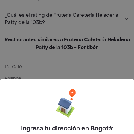
¿Cuál es el rating de Frutería Cafetería Heladería
Patty de la 103b?
Restaurantes similares a Frutería Cafetería Heladería
Patty de la 103b - Fontibón
L´s Café
Philippe
Baskin Robbins
La Cesta
Mercari - Postres
Myriam Camhi Co
Ingresa tu dirección en Bogotá: