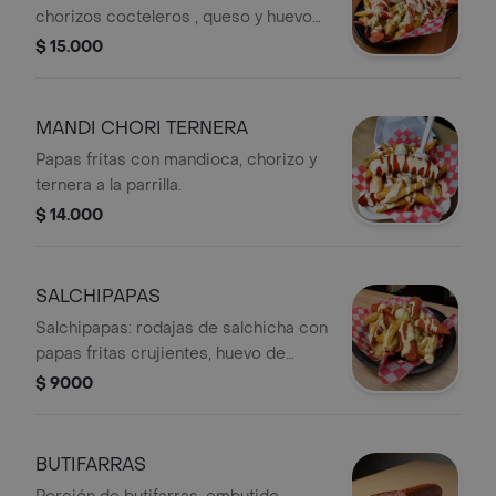
chorizos cocteleros , queso y huevos
de codorniz
$ 15.000
MANDI CHORI TERNERA
Papas fritas con mandioca, chorizo y
ternera a la parrilla.
$ 14.000
SALCHIPAPAS
Salchipapas: rodajas de salchicha con
papas fritas crujientes, huevo de
codorniz y salsa.
$ 9000
BUTIFARRAS