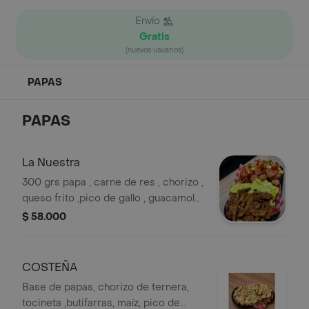
Envío
Gratis
(nuevos usuarios)
PAPAS
PAPAS
La Nuestra
300 grs papa , carne de res , chorizo ,
queso frito ,pico de gallo , guacamole
, agrega las salsas de tu preferencia
$ 58.000
COSTEÑA
Base de papas, chorizo de ternera,
tocineta ,butifarras, maíz, pico de