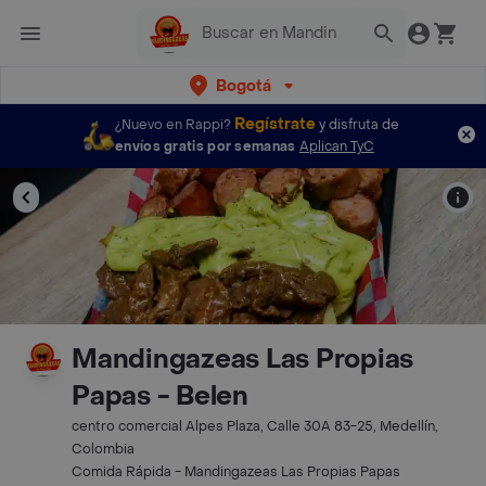
Bogotá
Regístrate
¿Nuevo en Rappi?
y disfruta de
envíos gratis por semanas
Aplican TyC
Mandingazeas Las Propias
Papas - Belen
centro comercial Alpes Plaza, Calle 30A 83-25, Medellín,
Colombia
Comida Rápida - Mandingazeas Las Propias Papas