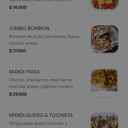
acompañado de tus salsas favoritas
$ 14.000
JUMBO BOMBÓN
Bombón de pollo, salchichas, huevo,
chorizo, arepa
$ 17.000
MANDI PAISA
Chorizo, chicharrón, maíz tierno,
morcilla, arepa y plátano maduro.
$ 29.000
MANDI QUESO & TOCINETA
300g papas queso tocineta y