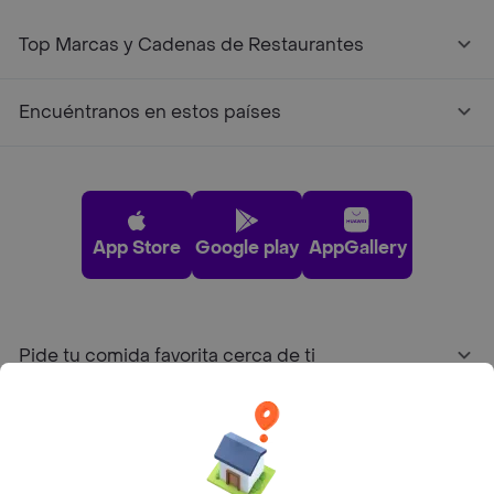
Top Marcas y Cadenas de Restaurantes
Encuéntranos en estos países
App Store
Google play
AppGallery
Pide tu comida favorita cerca de ti
Categorías
Únete a Rappi