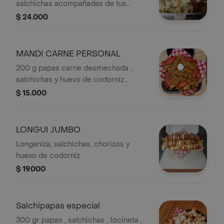
salchichas acompañadas de tus
salsas favoritas
$ 24.000
MANDI CARNE PERSONAL
200 g papas carne desmechada ,
salchichas y huevo de codorniz
acompañada de tus salsas favoritas
$ 15.000
LONGUI JUMBO
Longaniza, salchichas, chorizos y
huevo de codorniz
$ 19.000
Salchipapas especial
300 gr papas , salchichas , tocineta ,