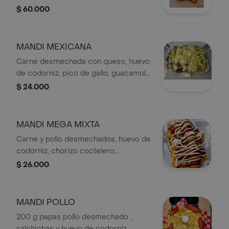
gallo, queso rallado y ripio.
$ 60.000
MANDI MEXICANA
Carne desmechada con queso, huevo
de codorniz, pico de gallo, guacamole
y maíz tierno.
$ 24.000
MANDI MEGA MIXTA
Carne y pollo desmechados, huevo de
codorniz, chorizo coctelero,
salchichas y longaniza.
$ 26.000
MANDI POLLO
200 g papas pollo desmechado ,
salchichas y huevo de codorniz