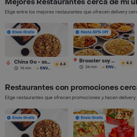
Mejores Restaurantes cerca de mi u
Elige entre los mejores restaurantes que ofrecen delivery cer
Envío Gratis
Hasta 30% Off
Broaster soy Sabor Pollo Asado y Comida China
China Go - asiatica
4.3
4.4
34 min
·
ENVÍO GRATIS
14 min
·
ENVÍO GRATIS
Restaurantes con promociones cerc
Elige restaurantes que ofrecen promociones y hacen delivery
Envío Gratis
Envío Gratis