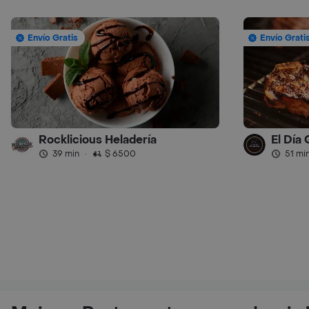
Envío Gratis
Envío Grati
Rocklicious Heladería
El Día
39 min
·
$ 6500
51 mi