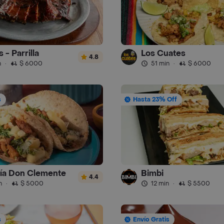
 - Parrilla
Los Cuates
4.8
n
·
$ 6000
51 min
·
$ 6000
s
Hasta 23% Off
ía Don Clemente
Bimbi
4.4
n
·
$ 5000
12 min
·
$ 5500
s
Envío Gratis