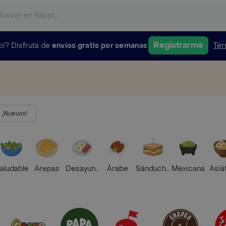
Registrarme
pi?
Disfruta de
envíos gratis por semanas
Tér
¡Nuevos!
aludable
Arepas
Desayunos
Árabe
Sánduches
Mexicana
Asiá