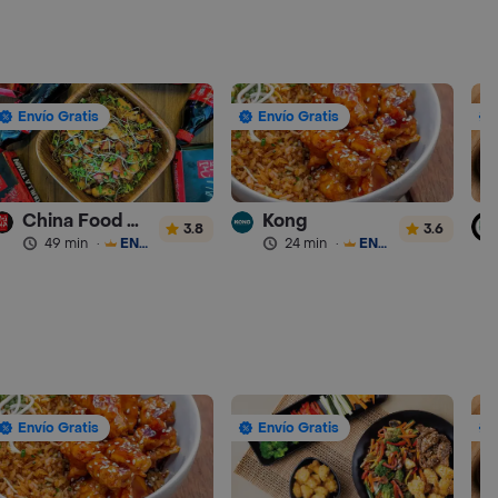
Envío Gratis
Envío Gratis
China Food Col
Kong
3.8
3.6
49 min
·
ENVÍO GRATIS
24 min
·
ENVÍO GRATIS
Envío Gratis
Envío Gratis