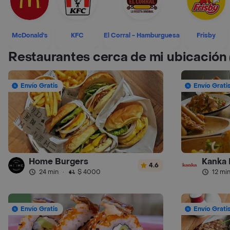
McDonald's
KFC
El Corral - Hamburguesa
Frisby
Restaurantes cerca de mi ubicación
Envío Gratis
Envío Grati
Home Burgers
Kanka 
4.6
24 min
·
$ 4000
12 mi
Envío Gratis
Envío Grati