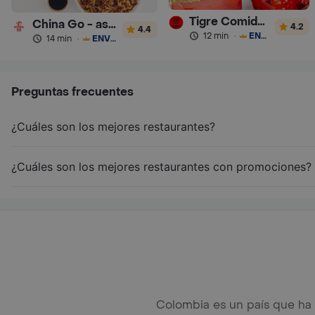
Tigre Comida China
China Go - asiatica
4.2
4.4
12 min
·
ENVÍO GRATIS
14 min
·
ENVÍO GRATIS
Preguntas frecuentes
¿Cuáles son los mejores restaurantes?
¿Cuáles son los mejores restaurantes con promociones?
Colombia es un país que ha 