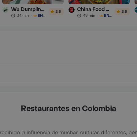
Wu Dumplings & Beer
China Food Col
3.8
3.8
34 min
·
ENVÍO GRATIS
49 min
·
ENVÍO GRATIS
Restaurantes en Colombia
recibido la influencia de muchas culturas diferentes, p