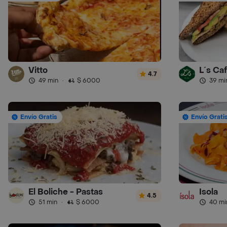
Vitto
L´s Ca
4.7
49 min
·
$ 6000
39 mi
Envío Gratis
Envío Grati
El Boliche - Pastas
Isola
4.5
51 min
·
$ 6000
40 mi