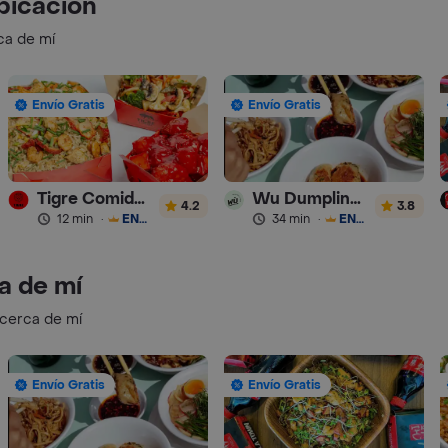
bicación
ca de mí
Envío Gratis
Envío Gratis
Tigre Comida China
Wu Dumplings & Beer
4.2
3.8
12 min
·
ENVÍO GRATIS
34 min
·
ENVÍO GRATIS
a de mí
 cerca de mí
Envío Gratis
Envío Gratis