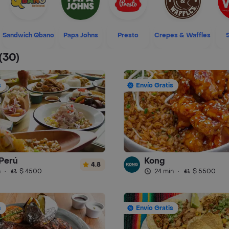
Sandwich Qbano
Papa Johns
Presto
Crepes & Waffles
(30)
s
Envío Gratis
Perú
Kong
4.8
n
·
$ 4500
24 min
·
$ 5500
s
Envío Gratis