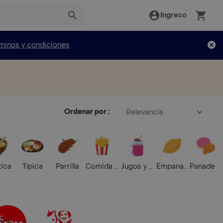
Ingreso
minos y condiciones
Ordenar por :
Relevancia
tica
Típica
Parrilla
Comida Rápida
Jugos y Batidos
Empanadas
Panaderí