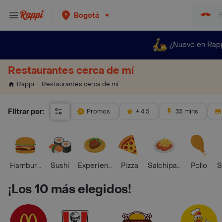
Bogotá
¿Nuevo en Rap
Restaurantes cerca de mí
Restaurantes cerca de mí
Rappi
Filtrar por:
Promos
+ 4.5
35 mins
Hamburguesa
Sushi
Experiencias Foodies
Pizza
Salchipapas
Pollo
S
¡Los 10 más elegidos!