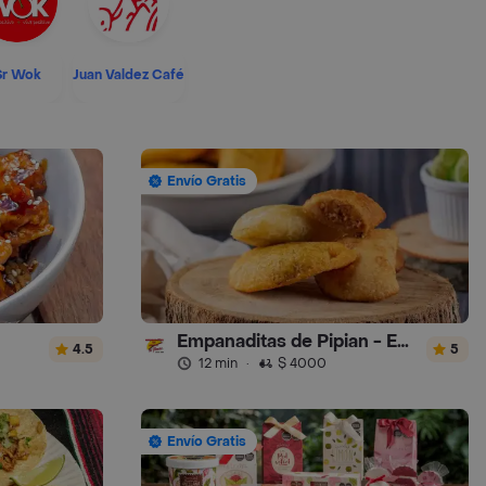
Sr Wok
Juan Valdez Café
Envío Gratis
Empanaditas de Pipian - Empanadas
4.5
5
12 min
·
$ 4000
Envío Gratis