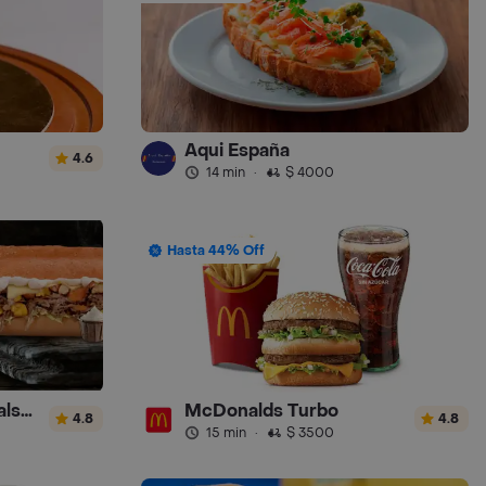
Aqui España
4.6
14 min
·
$ 4000
Hasta 44% Off
Sandwich Gourmet Salsa de Ajo
McDonalds Turbo
4.8
4.8
15 min
·
$ 3500