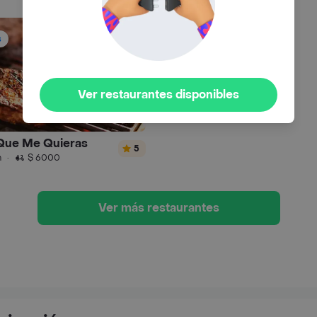
s
Ver restaurantes disponibles
 Que Me Quieras
5
n
·
$ 6000
Ver más restaurantes