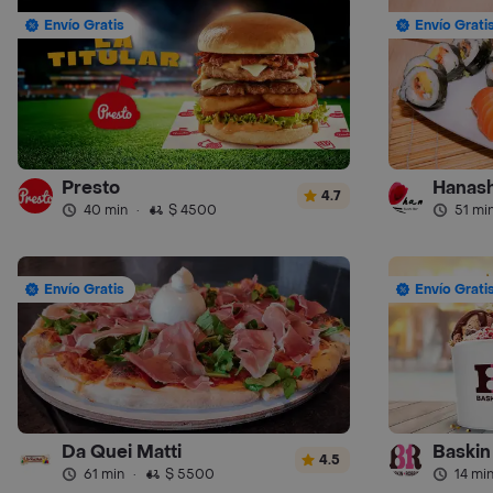
Envío Gratis
Envío Grati
Presto
Hanash
4.7
40 min
·
$ 4500
51 mi
Envío Gratis
Envío Grati
Da Quei Matti
Baskin
4.5
61 min
·
$ 5500
14 mi