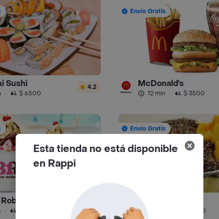
s
Envío Gratis
i Sushi
McDonald's
4.2
n
·
$ 6500
12 min
·
$ 3500
s
Envío Gratis
Esta tienda no está disponible
en Rappi
 Robbins
Juice Place
4.7
n
·
$ 4000
51 min
·
$ 6500