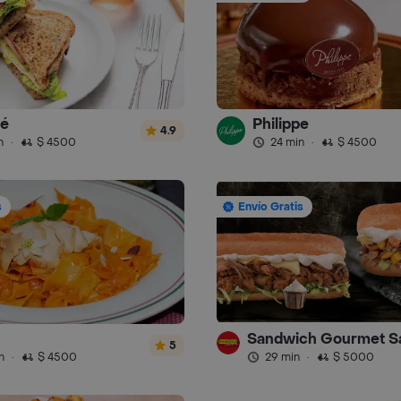
fé
Philippe
4.9
n
·
$ 4500
24 min
·
$ 4500
s
Envío Gratis
5
n
·
$ 4500
29 min
·
$ 5000