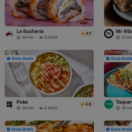
La Sushería
Mr Ribs
4.7
44 min
·
$ 6000
51 mi
Envío Gratis
Envío Grati
Poke
Taquer
4.8
24 min
·
$ 4000
29 mi
Envío Gratis
Envío Grati