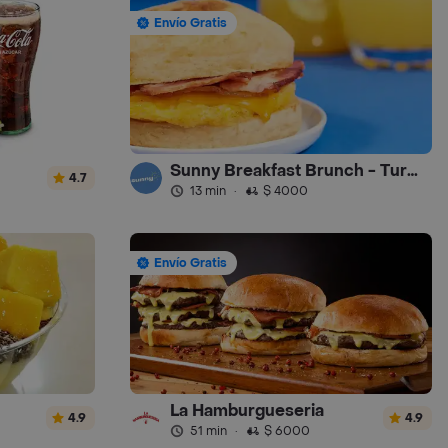
Envío Gratis
Sunny Breakfast Brunch - Turbo
4.7
13 min
·
$ 4000
Envío Gratis
La Hamburgueseria
4.9
4.9
51 min
·
$ 6000