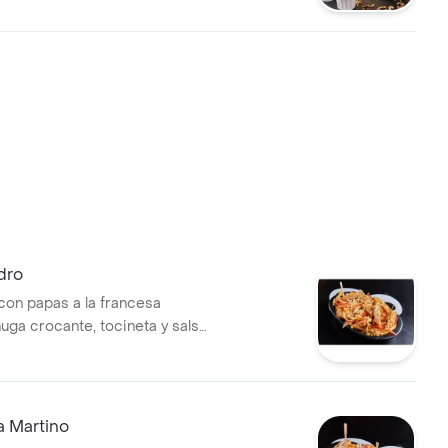
as de la casa.
dro
con papas a la francesa
uga crocante, tocineta y salsa
édar, queso mozzarella
lsas de la casa.
a Martino