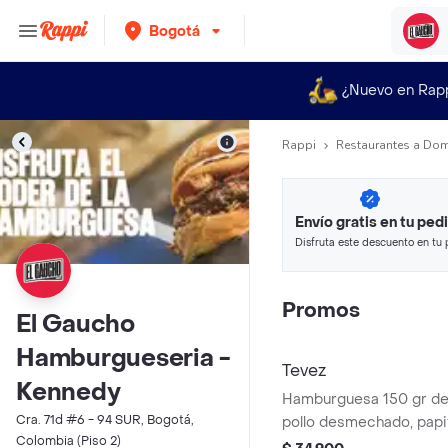
Bogotá
¿Nuevo en Rap
Rappi
Restaurantes a Dom
Envío gratis en tu ped
Disfruta este descuento en tu 
en minutos.
Promos
El Gaucho
Hamburgueseria -
Tevez
Kennedy
Hamburguesa 150 gr de 
Cra. 71d #6 - 94 SUR, Bogotá,
pollo desmechado, papit
Colombia (Piso 2)
brioche artesanal, lechu