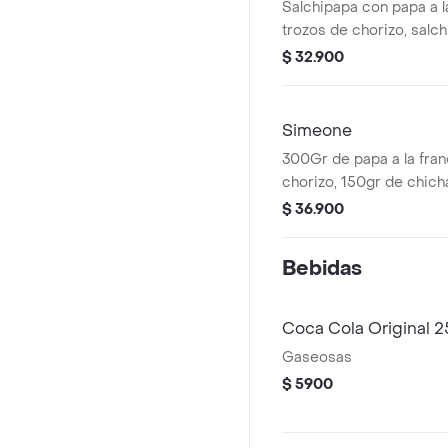
Salchipapa con papa a l
trozos de chorizo, salc
tocineta, queso mozzare
$ 32.900
salsas de la casa.
Simeone
300Gr de papa a la fran
chorizo, 150gr de chich
plátano maduro en cubo
$ 36.900
mozzarella fundido y sal
Bebidas
Coca Cola Original 
Gaseosas
$ 5900