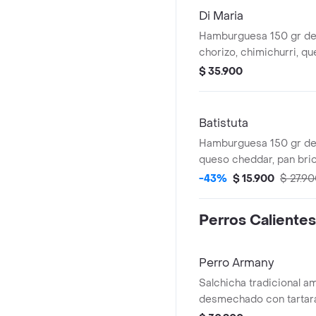
Di Maria
Hamburguesa 150 gr de 
chorizo, chimichurri, q
brioche artesanal, lechu
$ 35.900
cebolla y salsas de la ca
Batistuta
Hamburguesa 150 gr de 
queso cheddar, pan brio
lechuga, tomate, cebolla
-43%
$ 15.900
$ 27.9
casa.
Perros Calientes
Perro Armany
Salchicha tradicional am
desmechado con tartar
mozzarella fundido, panc