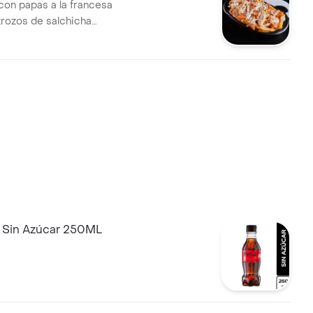
con papas a la francesa
trozos de salchicha
queso mozzarella fundido y
 casa.
 Sin Azúcar 250ML