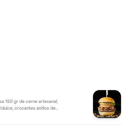
 150 gr de carne artesanal,
idulce, crocantes anillos de
eso cheddar, pan brioche
chuga, tomate y cebolla.