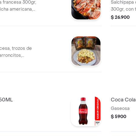
a francesa 300gr,
Salchipapa 
hicha americana,
300gr, con 
lla fundido y
americana, 
$ 26.900
salsas de la
cesa, trozos de
arroncitos,
s, queso
sas de la casa.
250ML
Coca Cola
Gaseosa
$ 5900