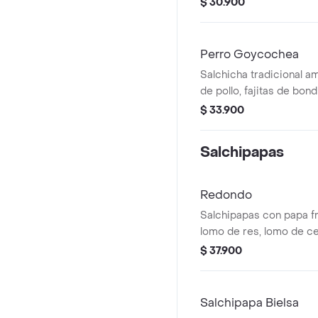
$ 30.900
papitas chip y salsas de
Perro Goycochea
Salchicha tradicional am
de pollo, fajitas de bond
mozzarella fundido, anill
$ 33.900
papitas chip y salsas de
Salchipapas
Redondo
Salchipapas con papa f
lomo de res, lomo de c
chorizo y queso mozzare
$ 37.900
salsas de la casa.
Salchipapa Bielsa