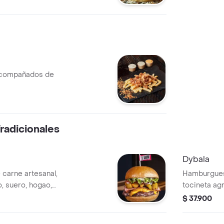
sa.
 acompañados de
adicionales
Dybala
carne artesanal,
Hamburguesa
, suero, hogao,
tocineta agr
che artesanal,
cebolla, qu
$ 37.900
a con salsa de la
artesana, le