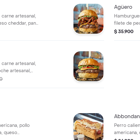
Agüero
carne artesanal,
Hamburguesa
ueso cheddar, pan
filete de p
ga, tomate,
brioche arte
$ 35.900
sa.
tomate y sal
carne artesanal,
che artesanal,
 y salsas de la
00
Abbondanz
ericana, pollo
Perro calien
a, queso
americana, 
eta crispy,
panceta cris