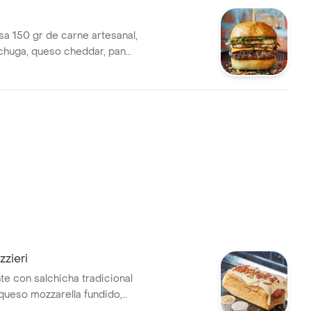
 150 gr de carne artesanal,
echuga, queso cheddar, pan
sanal, lechuga, cebolla,
sas de la casa.
zieri
te con salchicha tradicional
queso mozzarella fundido,
py, cebolla crispy, papitas