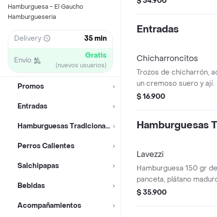
$ 34.900
Hamburguesa - El Gaucho
cebolla y salsas de la ca
Hamburgueseria
Entradas
Delivery
35 min
Gratis
Chicharroncitos
Envío
(nuevos usuarios)
Trozos de chicharrón,
un cremoso suero y ají.
Promos
$ 16.900
Entradas
Hamburguesas Tr
Hamburguesas Tradicionales
Perros Calientes
Lavezzi
Salchipapas
Hamburguesa 150 gr de 
panceta, plátano maduro
Bebidas
queso fundido, pan brio
$ 35.900
lechuga, tomate y ceboll
Acompañamientos
casa.