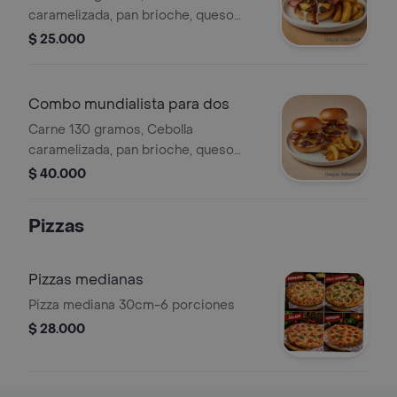
caramelizada, pan brioche, queso
gratinado, tocineta, ripio papa y
$ 25.000
salsas de la casa con papas en casco
Combo mundialista para dos
Carne 130 gramos, Cebolla
caramelizada, pan brioche, queso
gratinado, tocineta, ripio papa y
$ 40.000
salsas de la casa con papas en casco
Pizzas
Pizzas medianas
Pizza mediana 30cm-6 porciones
$ 28.000