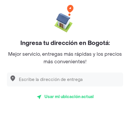
Categorías
Únete a Rappi
Ingresa tu dirección en Bogotá:
Sobre Rappi
Mejor servicio, entregas más rápidas y los precios
más convenientes!
Facebook
Twitter
Instagram
©
2026
Rappi Inc. All rights reserved.
Usar mi ubicación actual
Rappi S.A.S. --- NIT 900.843.898-9 --- Calle 63 # 16A-02
Bogotá D.C. --- notificacionesrappi@rappi.com