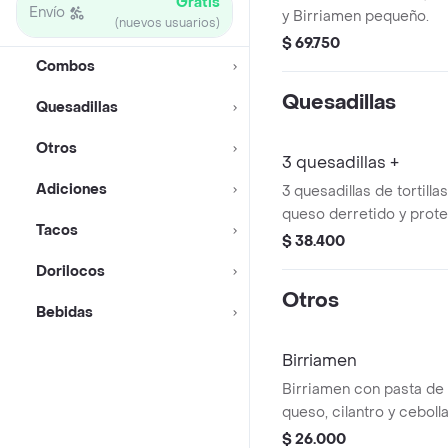
Gratis
Envío
y Birriamen pequeño.
(nuevos usuarios)
$ 69.750
Combos
Quesadillas
Quesadillas
Otros
3 quesadillas +
Adiciones
3 quesadillas de tortill
queso derretido y prote
Tacos
Incluye guarnición de li
$ 38.400
Dorilocos
Otros
Bebidas
Birriamen
Birriamen con pasta de 
queso, cilantro y cebolla
guarnición de tortillas y
$ 26.000