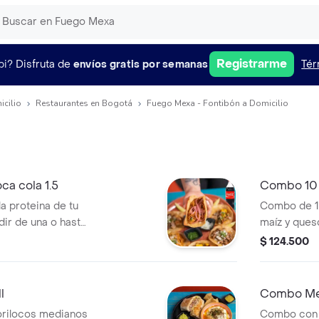
Registrarme
pi?
Disfruta de
envíos gratis por semanas
Tér
icilio
Restaurantes en Bogotá
Fuego Mexa - Fontibón a Domicilio
a cola 1.5
Combo 10 q
a proteina de tu
Combo de 10
ir de una o hasta
maíz y que
ñada de coca cola
Coca-Cola de
$ 124.500
tipos de pro
l
Combo Me
orilocos medianos
Combo con 2