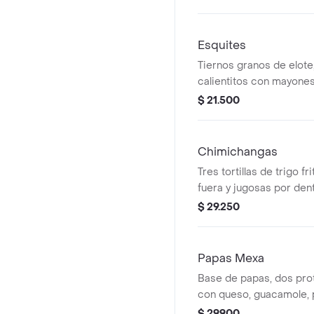
Esquites
Tiernos granos de elote
calientitos con mayones
un toque de limón y chil
$ 21.500
Chimichangas
Tres tortillas de trigo fr
fuera y jugosas por dent
proteína de tu elección
$ 29.250
de gallo, lechuga y gua
Papas Mexa
Base de papas, dos prot
con queso, guacamole, p
crema.
$ 29.900