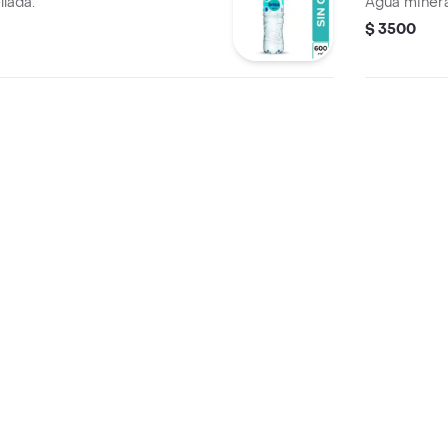
lada.
Agua minera
$ 3500