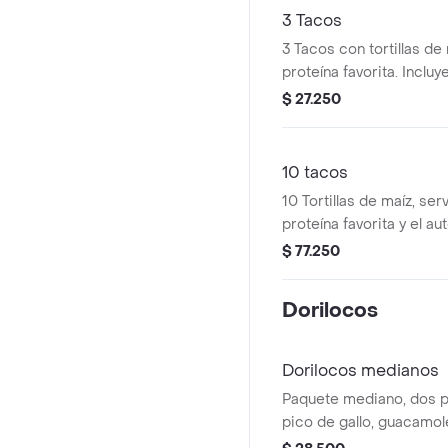
3 Tacos
3 Tacos con tortillas de 
proteína favorita. Incluy
y limón.
$ 27.250
10 tacos
10 Tortillas de maíz, ser
proteína favorita y el a
Mexa Puedes pedir de u
$ 77.250
proteínas
Dorilocos
Dorilocos medianos
Paquete mediano, dos pr
pico de gallo, guacamole
y crema.