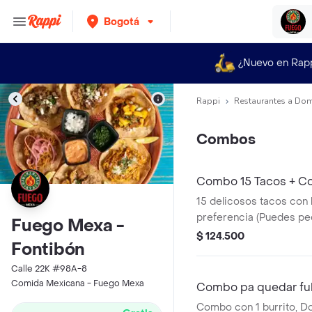
Bogotá
¿Nuevo en Rap
Rappi
Restaurantes a Dom
Combos
Combo 15 Tacos + Coc
15 delicosos tacos con l
preferencia (Puedes ped
Fuego Mexa -
tres proteínas) acompa
$ 124.500
Fontibón
1.5lt.
Calle 22K #98A-8
Comida Mexicana - Fuego Mexa
Combo pa quedar ful
Combo con 1 burrito, D