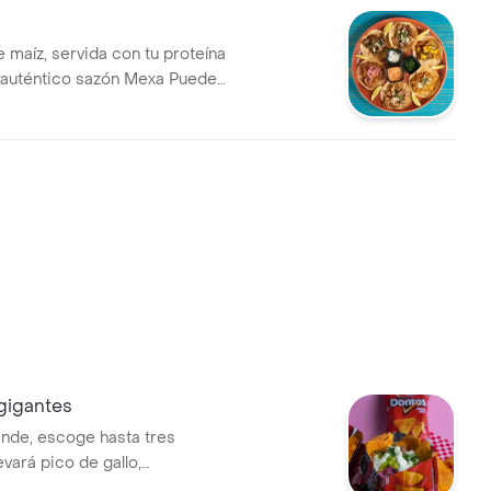
de maíz, servida con tu proteína
el auténtico sazón Mexa Puedes
 o hasta tres proteínas
gigantes
nde, escoge hasta tres
levará pico de gallo,
cilantro y crema.