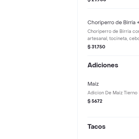
Choriperro de Birria 
Choriperro de Birria co
artesanal, tocineta, ceb
crema en pan, acompañ
$ 31.750
Adiciones
Maiz
Adicion De Maiz Tierno
$ 5672
Tacos