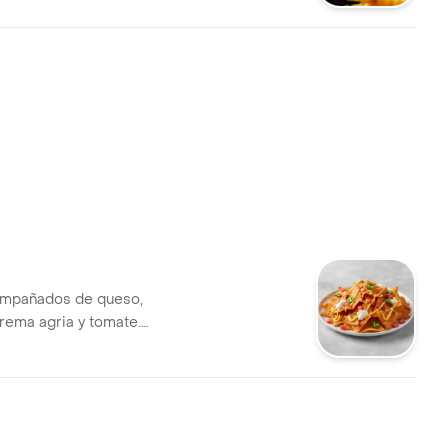
un exquisito pan brioche.
ompañados de queso,
crema agria y tomate.
ara compartir.