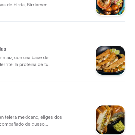
s de birria, Birriamen
pas y 2 aguas frescas.
las
de maíz, con una base de
rrite, la proteína de tu
. Puedes pedir de una o hasta
nas
an telera mexicano, eliges dos
 acompañado de queso,
mayonesa, crema, cebolla y