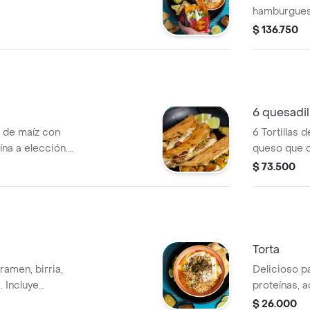
hamburguesa
pequeño, pa
$ 136.750
6 quesadil
as de maíz con
6 Tortillas 
ína a elección.
queso que de
món.
preferencia
$ 73.500
tres proteí
Torta
ramen, birria,
Delicioso p
. Incluye
proteínas,
 salsas.
guacamole, 
$ 26.000