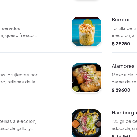
cilantro
Burritos
, servidos
Tortilla de 
a, queso fresco,
elección, ar
e
cebolla, cil
$ 29.250
guacamole.
Alambres
itas, crujientes por
Mezcla de v
ro, rellenas de la
carne de res
, queso, con pico
exquisita c
$ 29.600
camole
Hamburgue
eínas a elección,
125 gr de d
ico de gallo, y
adobada, un
mermelada d
$ 33.750