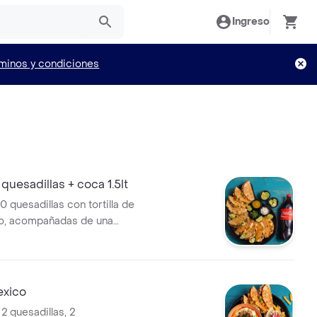
Ingreso
minos y condiciones
uesadillas + coca 1.5lt
 quesadillas con tortilla de
so, acompañadas de una
 1.5 litros. Elige hasta tres
teína.
xico
 quesadillas, 2