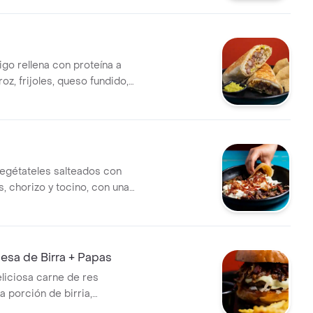
trigo rellena con proteína a
roz, frijoles, queso fundido,
antro y crema. Incluye
egétateles salteados con
, chorizo y tocino, con una
apa de queso derretido
sa de Birra + Papas
eliciosa carne de res
a porción de birria,
e tocineta, queso y salsa de