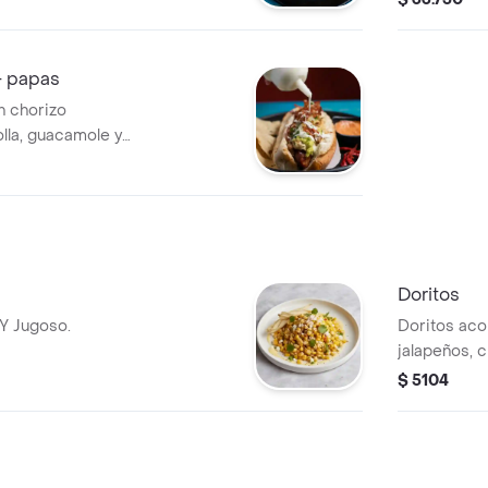
la casa, en 
+ papas
n chorizo
olla, guacamole y
ado de papas.
Doritos
 Y Jugoso.
Doritos ac
jalapeños, 
Perfectos p
$ 5104