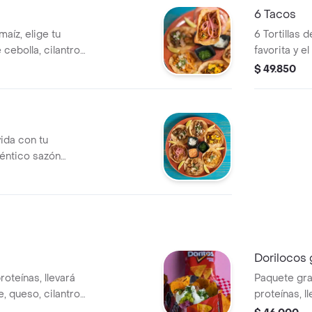
6 Tacos
maíz, elige tu
6 Tortillas 
e cebolla, cilantro
favorita y 
pedir de una
$ 49.850
vida con tu
uténtico sazón
na o hasta tres
Dorilocos 
oteínas, llevará
Paquete gra
, queso, cilantro
proteínas, l
guacamole, 