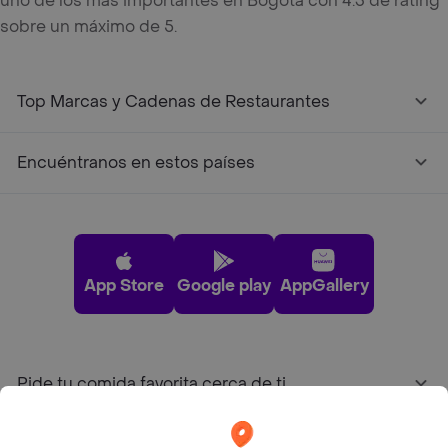
uno de los más importantes en Bogotá con 4.3 de rating
sobre un máximo de 5.
Top Marcas y Cadenas de Restaurantes
Encuéntranos en estos países
App Store
Google play
AppGallery
Pide tu comida favorita cerca de ti
Categorías