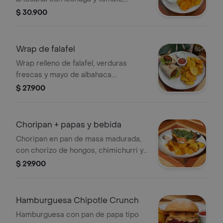
acompañada de chips de papa criolla
$ 30.900
y bebida.
Wrap de falafel
Wrap relleno de falafel, verduras
frescas y mayo de albahaca.
Acompañado de chips de papa criolla
$ 27.900
y bebida.
Choripan + papas y bebida
Choripan en pan de masa madurada,
con chorizo de hongos, chimichurri y
sriracha mayo. Acompañado de chips
$ 29.900
de papa y bebida.
Hamburguesa Chipotle Crunch
Hamburguesa con pan de papa tipo