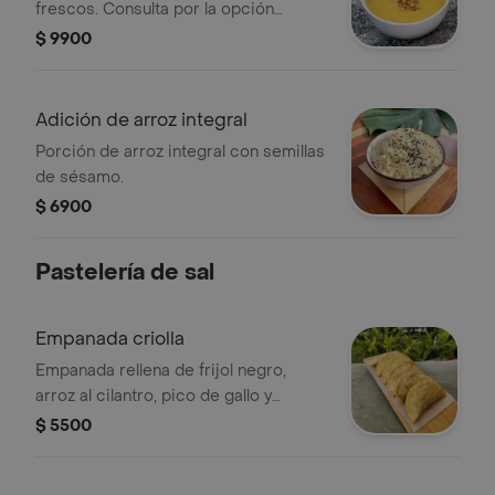
frescos. Consulta por la opción
disponible hoy. Imagen muestra sopa
$ 9900
con granos visibles.
Adición de arroz integral
Porción de arroz integral con semillas
de sésamo.
$ 6900
Pastelería de sal
Empanada criolla
Empanada rellena de frijol negro,
arroz al cilantro, pico de gallo y
chipotle.
$ 5500