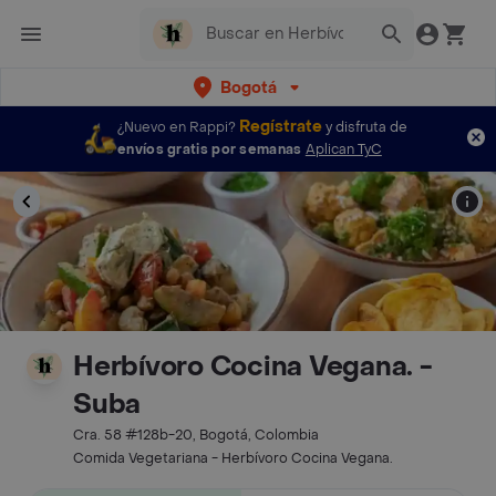
Bogotá
Regístrate
¿Nuevo en Rappi?
y disfruta de
envíos gratis por semanas
Aplican TyC
Herbívoro Cocina Vegana. -
Suba
Cra. 58 #128b-20, Bogotá, Colombia
Comida Vegetariana - Herbívoro Cocina Vegana.