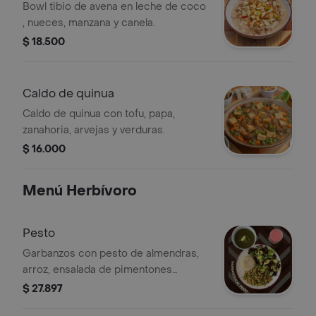
manzana
Bowl tibio de avena en leche de coco
, nueces, manzana y canela.
$ 18.500
Caldo de quinua
Caldo de quinua con tofu, papa,
zanahoria, arvejas y verduras.
$ 16.000
Menú Herbívoro
Pesto
Garbanzos con pesto de almendras,
arroz, ensalada de pimentones
asados y habas tostadas. Incluye jugo
$ 27.897
del día.