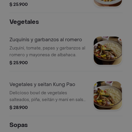
masala.
$ 25.900
Vegetales
Zuquinis y garbanzos al romero
Zuquini, tomate, papas y garbanzos al
romero y mayonesa de albahaca.
$ 25.900
Vegetales y seitan Kung Pao
Delicioso bowl de vegetales
salteados, piña, seitán y maní en salsa
agridulce acompañada de arroz
$ 28.900
integral.
Sopas