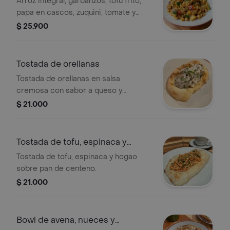
Arroz integral, garbanzos, tofu frito,
papa en cascos, zuquini, tomate y
masala.
$ 25.900
Tostada de orellanas
Tostada de orellanas en salsa
cremosa con sabor a queso y
pimienta, servida sobre pan de
$ 21.000
centeno.
Tostada de tofu, espinaca y
hogao
Tostada de tofu, espinaca y hogao
sobre pan de centeno.
$ 21.000
Bowl de avena, nueces y