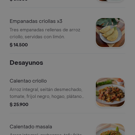
Empanadas criollas x3
Tres empanadas rellenas de arroz
criollo, servidas con limón.
$ 14.500
Desayunos
Calentao criollo
Arroz integral, seitán desmechado,
tomate, frijol negro, hogao, plátano
maduro, achiote y cilantro.
$ 25.900
ligeramente picante
Calentado masala