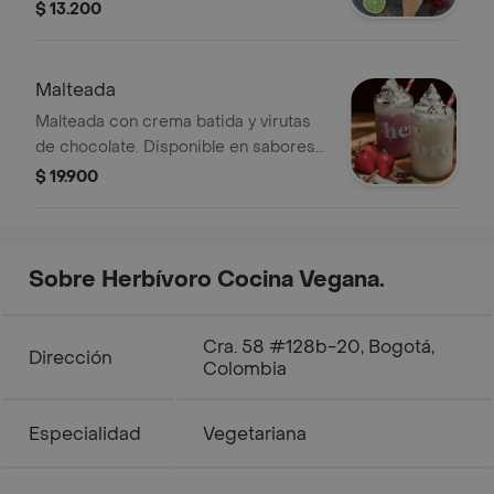
flores de jamaica.
$ 13.200
Malteada
Malteada con crema batida y virutas
de chocolate. Disponible en sabores
de fresa y vainilla.
$ 19.900
Sobre Herbívoro Cocina Vegana.
Cra. 58 #128b-20, Bogotá,
Dirección
Colombia
Especialidad
Vegetariana