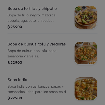
Sopa de tortillas y chipotle
Sopa de frijol negro, mazorca,
cebolla, aguacate, chipotles
ahumados y tortilla de maíz.
$ 25.900
Sopa de quinua, tofu y verduras
Sopa de quinua con tofu, papa,
zanahoria y arvejas.
$ 22.900
Sopa India
Sopa India con garbanzos, papas y
zanahorias. Ideal para los amantes de
los sabores especiados.
$ 22.900