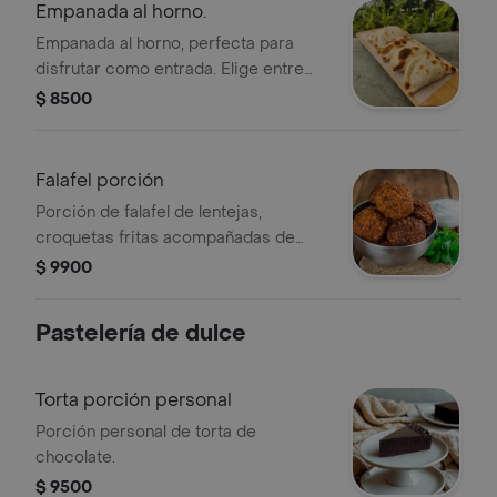
Empanada al horno.
Empanada al horno, perfecta para
disfrutar como entrada. Elige entre
diferentes sabores disponibles.
$ 8500
Falafel porción
Porción de falafel de lentejas,
croquetas fritas acompañadas de
salsa. Incluye perejil fresco.
$ 9900
Pastelería de dulce
Torta porción personal
Porción personal de torta de
chocolate.
$ 9500