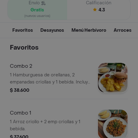
Envío
Calificación
Gratis
4.3
(nuevos usuarios)
Favoritos
Desayunos
Menú Herbívoro
Arroces
Favoritos
Combo 2
1 Hamburguesa de orellanas, 2
empanadas criollas y 1 bebida. Incluye
papas fritas y salsas.
$ 38.600
Combo 1
1 Arroz criollo + 2 emp criollas y 1
bebida.
$ 37.600