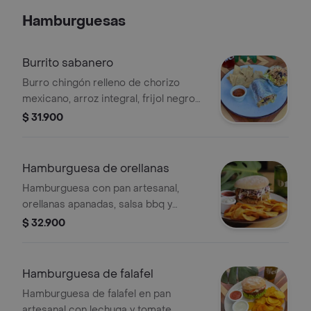
Hamburguesas
Burrito sabanero
Burro chingón relleno de chorizo
mexicano, arroz integral, frijol negro
guisado, maíz, aguacate fresco, sour
$ 31.900
cream y lechuga. Acompañado de
totopos y bebida.
Hamburguesa de orellanas
Hamburguesa con pan artesanal,
orellanas apanadas, salsa bbq y
ensalada coleslaw, chips de papa
$ 32.900
criolla y bebida.
Hamburguesa de falafel
Hamburguesa de falafel en pan
artesanal con lechuga y tomate,