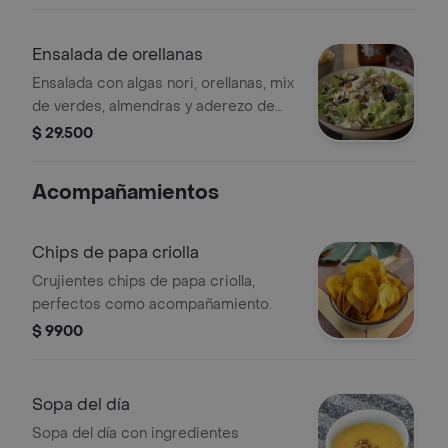
chipotle y cítricos.
Ensalada de orellanas
Ensalada con algas nori, orellanas, mix
de verdes, almendras y aderezo de
crema de pimienta y zumo de limón
$ 29.500
Acompañamientos
Chips de papa criolla
Crujientes chips de papa criolla,
perfectos como acompañamiento.
$ 9900
Sopa del día
Sopa del día con ingredientes