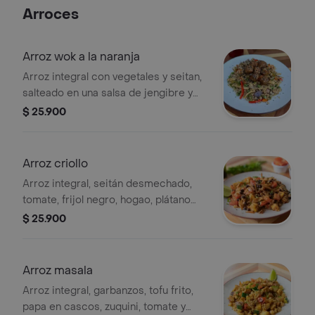
Arroces
Arroz wok a la naranja
Arroz integral con vegetales y seitan,
salteado en una salsa de jengibre y
soja; terminado con cubos de tofu
$ 25.900
salteados en una salsa de naranja.
Arroz criollo
Arroz integral, seitán desmechado,
tomate, frijol negro, hogao, plátano
maduro, achiote y cilantro.
$ 25.900
ligeramente picante
Arroz masala
Arroz integral, garbanzos, tofu frito,
papa en cascos, zuquini, tomate y