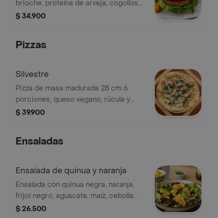
brioche, proteína de arveja, cogollos
de Tudela, cebolla caramelizada con
$ 34.900
lulo, totopos y mayonesa de chipotle.
Pizzas
Silvestre
Pizza de masa madurada 28 cm 6
porciones, queso vegano, rúcula y
orellanas.
$ 39.900
Ensaladas
Ensalada de quinua y naranja
Ensalada con quinua negra, naranja,
frijol negro, aguacate, maíz, cebolla
roja, mix de verdes y aderezo de
$ 26.500