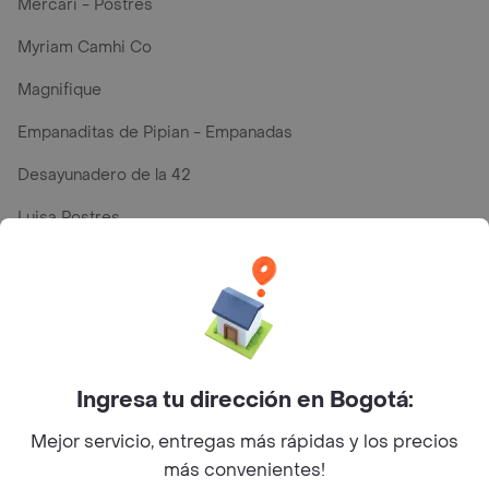
Mercari - Postres
Myriam Camhi Co
Magnifique
Empanaditas de Pipian - Empanadas
Desayunadero de la 42
Luisa Postres
Sopitas y Frijoladas
Subway
Top Marcas y Cadenas de Restaurantes
Ingresa tu dirección en Bogotá:
Mejor servicio, entregas más rápidas y los precios
Encuéntranos en estos países
más convenientes!