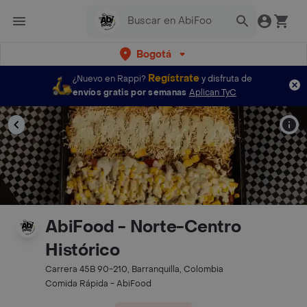
Bogotá
Regístrate
¿Nuevo en Rappi?
y disfruta de
envíos gratis por semanas
Aplican TyC
AbiFood - Norte-Centro
Histórico
Carrera 45B 90-210, Barranquilla, Colombia
Comida Rápida - AbiFood