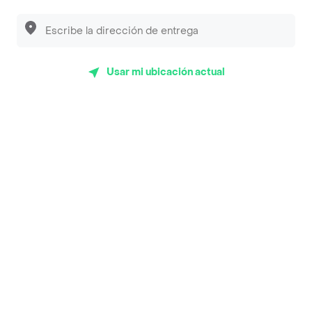
App Store
Google play
AppGallery
Usar mi ubicación actual
Pide tu comida favorita cerca de ti
Categorías
Únete a Rappi
Sobre Rappi
Facebook
Twitter
Instagram