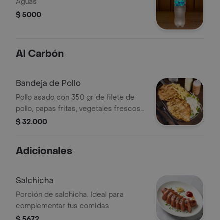
Aguas
$ 5000
Al Carbón
Bandeja de Pollo
Pollo asado con 350 gr de filete de
pollo, papas fritas, vegetales frescos
y salsa tártara
$ 32.000
Adicionales
Salchicha
Porción de salchicha. Ideal para
complementar tus comidas.
$ 5672