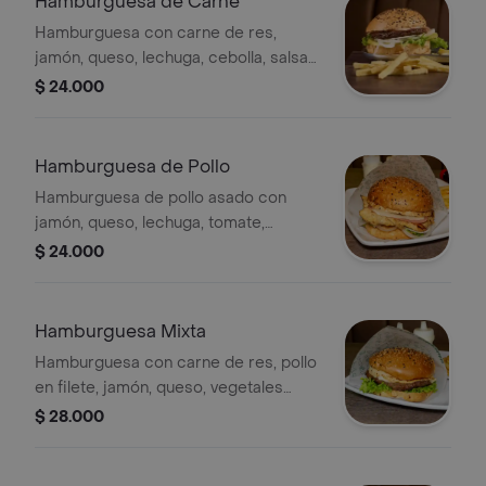
Hamburguesa de Carne
Hamburguesa con carne de res,
jamón, queso, lechuga, cebolla, salsas
tártara y de piña.
$ 24.000
Hamburguesa de Pollo
Hamburguesa de pollo asado con
jamón, queso, lechuga, tomate,
cebolla y salsas de la casa (tártara y
$ 24.000
piña).
Hamburguesa Mixta
Hamburguesa con carne de res, pollo
en filete, jamón, queso, vegetales
frescos y salsas de la casa (tartara y
$ 28.000
piña)