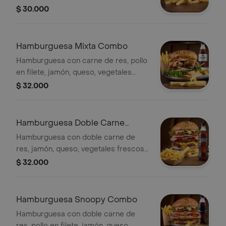
frescos y salsas de la casa (tartara y
$ 30.000
piña), acompañada de papas a la
francesa y gaseosa 400 ml a
disponibilidad
Hamburguesa Mixta Combo
Hamburguesa con carne de res, pollo
en filete, jamón, queso, vegetales
frescos y salsas de la casa (tartara y
$ 32.000
piña), acompañada de papas a la
francesa y gaseosa 400 ml a
disponibilidad
Hamburguesa Doble Carne
Combo
Hamburguesa con doble carne de
res, jamón, queso, vegetales frescos
y salsas de la casa (tartara y piña),
$ 32.000
acompañada de papas a la francesa y
gaseosa 400 ml a disponibilidad
Hamburguesa Snoopy Combo
Hamburguesa con doble carne de
res, pollo en filete, jamón, queso,