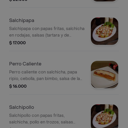
bolita de arepa.
Salchipapa
Salchipapa con papas fritas, salchicha
en rodajas, salsas (tartara y de
tomate) y vegetales frescos.
$ 17.000
Perro Caliente
Perro caliente con salchicha, papa
ripio, cebolla, pan bimbo, salsa de la
casa, mostaza, salsa de tomate, jamón
$ 16.000
y queso.
Salchipollo
Salchipollo con papas fritas,
salchicha, pollo en trozos, salsas