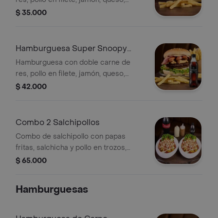
vegetales frescos y salsas de la casa
$ 35.000
(tartara y piña), acompañada de papas
a la francesa y gaseosa 400 ml a
disponibilidad
Hamburguesa Super Snoopy
Combo
Hamburguesa con doble carne de
res, pollo en filete, jamón, queso,
salchicha, tocineta, vegetales frescos
$ 42.000
y salsas de la casa (tartara y piña),
acompañada de papas a la francesa y
gaseosa 400 ml a disponibilidad
Combo 2 Salchipollos
Combo de salchipollo con papas
fritas, salchicha y pollo en trozos,
acompañado de 2 gaseosas de 400
$ 65.000
ml. Incluye salsas. (tartara y de
tomate)
Hamburguesas