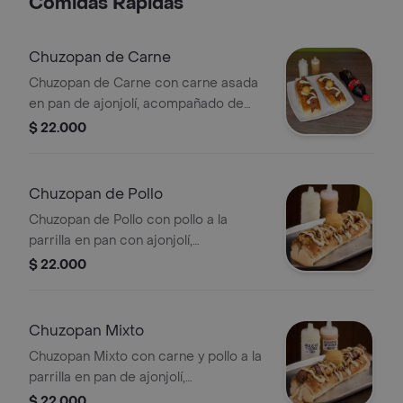
Comidas Rápidas
Chuzopan de Carne
Chuzopan de Carne con carne asada
en pan de ajonjolí, acompañado de
salsa de la casa y una bolita de arepa.
$ 22.000
Chuzopan de Pollo
Chuzopan de Pollo con pollo a la
parrilla en pan con ajonjolí,
acompañado de salsas de la casa y
$ 22.000
una bolita de arepa.
Chuzopan Mixto
Chuzopan Mixto con carne y pollo a la
parrilla en pan de ajonjolí,
acompañado de salsa de la casa y una
$ 22.000