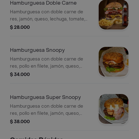
Hamburguesa Doble Carne
Hamburguesa con doble carne de
res, jamón, queso, lechuga, tomate,
cebolla y salsas de la casa.(tartara y
$ 28.000
piña)
Hamburguesa Snoopy
Hamburguesa con doble carne de
res, pollo en filete, jamón, queso,
vegetales frescos y salsas de la casa
$ 34.000
(tartara y piña)
Hamburguesa Super Snoopy
Hamburguesa con doble carne de
res, pollo en filete, jamón, queso,
salchicha, tocineta, vegetales frescos
$ 38.000
y salsas de la casa (tartara y piña)