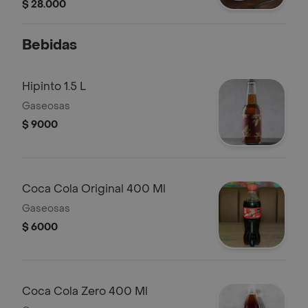
(tartara y de tomate) y vegetales
$ 28.000
frescos.
Bebidas
Hipinto 1.5 L
Gaseosas
$ 9000
Coca Cola Original 400 Ml
Gaseosas
$ 6000
Coca Cola Zero 400 Ml