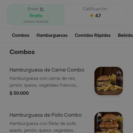
Envío
Calificación
Gratis
4.7
(nuevos usuarios)
Combos
Hamburguesas
Comidas Rápidas
Bebida
Combos
Hamburguesa de Carne Combo
Hamburguesa con carne de res,
jamón, queso, vegetales frescos,
salsas de la casa (tartara y piña),
$ 30.000
acompañada de papas a la francesa y
gaseosa 400 ml a disponibilidad
Hamburguesa de Pollo Combo
Hamburguesa con filete de pollo
asado, jamón, queso, vegetales