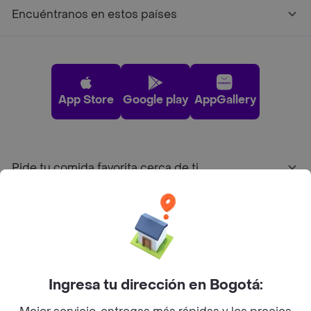
Encuéntranos en estos países
App Store
Google play
AppGallery
Pide tu comida favorita cerca de ti
Categorías
Únete a Rappi
Ingresa tu dirección en Bogotá:
Sobre Rappi