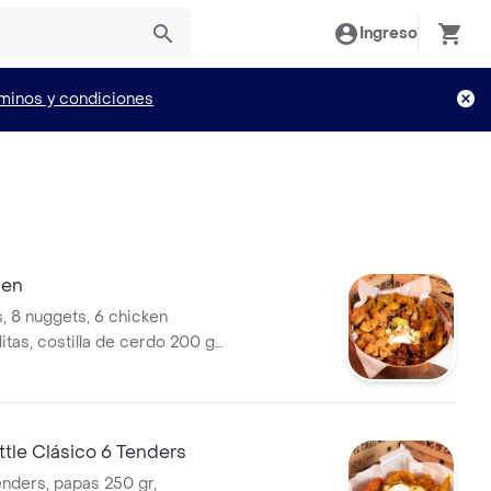
Ingreso
minos y condiciones
ien
s, 8 nuggets, 6 chicken
litas, costilla de cerdo 200 gr,
hicharrón papas 750 gr,
queso rayado, pico de gallo,
y salsas a elección!!
ttle Clásico 6 Tenders
enders, papas 250 gr,