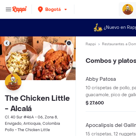
Bogotá
¿Nuevo en Rap
Rappi
Restaurantes a Dom
Combos y platos
Abby Patosa
10 crispetas de pollo, 
guacamole, pico de gall
The Chicken Little
sour cream y salsas a tu
$ 27.600
- Alcalá
Cl. 40 Sur #46A - 06, Zona 8,
Envigado, Antioquia, Colombia
Apocalipsis del Galli
Pollo - The Chicken Little
15 crispetas, 12 nuggets