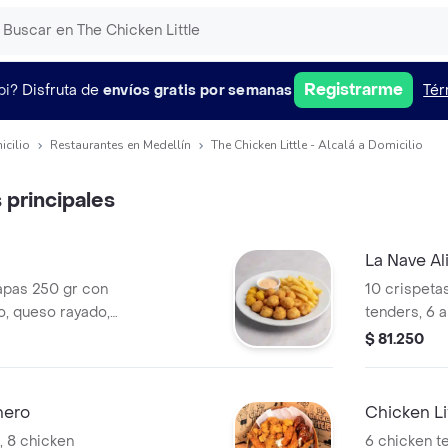
Registrarme
pi?
Disfruta de
envíos gratis por semanas
Tér
icilio
Restaurantes en Medellín
The Chicken Little - Alcalá a Domicilio
 principales
La Nave Al
papas 250 gr con
10 crispeta
o, queso rayado,
tenders, 6 a
 gusto!
150 gr de c
$ 81.250
guacamole, 
sour cream 
nero
Chicken Li
, 8 chicken
6 chicken t