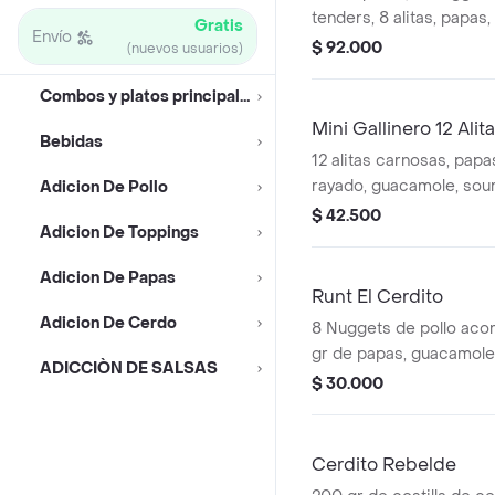
tenders, 8 alitas, papas,
Gratis
Envío
a elección
$ 92.000
(nuevos usuarios)
Combos y platos principales
Mini Gallinero 12 Alit
Bebidas
12 alitas carnosas, pap
rayado, guacamole, sou
Adicion De Pollo
gallo y salsas a tu elecci
$ 42.500
Adicion De Toppings
Adicion De Papas
Runt El Cerdito
Adicion De Cerdo
8 Nuggets de pollo ac
gr de papas, guacamole,
ADICCIÒN DE SALSAS
queso rayado, sour crea
$ 30.000
elección!!
Cerdito Rebelde