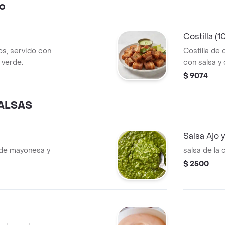
o
Costilla (1
s, servido con
Costilla de
 verde.
con salsa y
frescas.
$ 9074
SALSAS
Salsa Ajo y
 de mayonesa y
salsa de la 
$ 2500