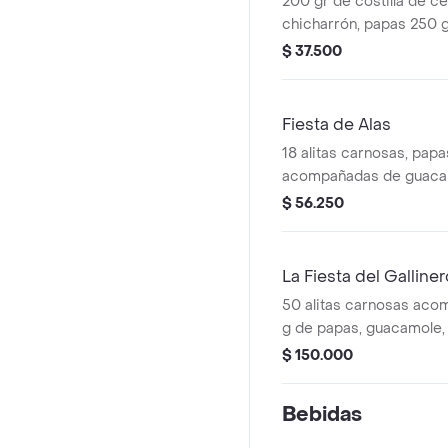
200 gr de costilla de c
chicharrón, papas 250 g
pico de gallo, queso ra
$ 37.500
salsas a elección!!
Fiesta de Alas
18 alitas carnosas, pap
acompañadas de guacam
gallo, queso rayado y s
$ 56.250
salsas a tu gusto!!
La Fiesta del Galliner
50 alitas carnosas ac
g de papas, guacamole,
pico de gallo, sour crea
$ 150.000
gusto!!
Bebidas