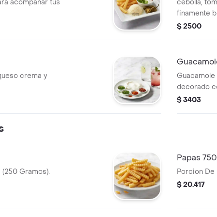
para acompañar tus
cebolla, tom
finamente b
$ 2500
Guacamol
queso crema y
Guacamole c
decorado co
$ 3403
s
Papas 750
s (250 Gramos).
Porcion De 
$ 20.417