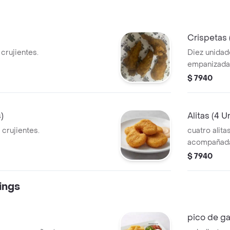
Crispetas 
crujientes.
Diez unidad
empanizadas 
$ 7940
)
Alitas (4 
 crujientes.
cuatro alita
acompañadas
$ 7940
ings
pico de ga