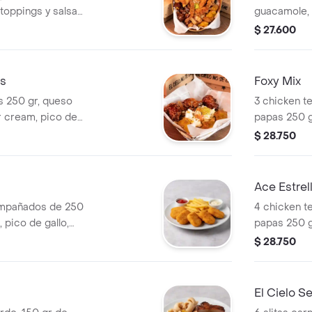
 toppings y salsas
guacamole, 
sour cream 
$ 27.600
as
Foxy Mix
as 250 gr, queso
3 chicken te
r cream, pico de
papas 250 g
ón!!
queso rallad
$ 28.750
elección!!
Ace Estrel
ompañados de 250
4 chicken t
 pico de gallo,
papas 250 g
m y salsas a tu
rayado, pic
$ 28.750
salas a elec
El Cielo S