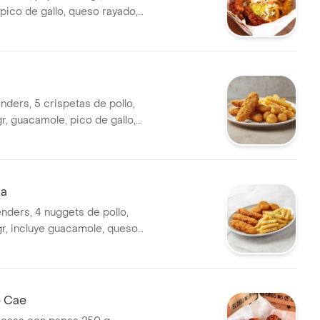
pico de gallo, queso rayado,
y salsas a elección!!
nders, 5 crispetas de pollo,
r, guacamole, pico de gallo,
o, sour cream y salsas a tu
la
enders, 4 nuggets de pollo,
r, incluye guacamole, queso
o de gallo, sour cream y con
cion!!
e Cae