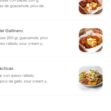
rnosas con papas 250 g,
s de guacamole, pico de
o rayado y sour cream...con
gusto!!
el Gallinero
apas 250 gr, guacamole, pico
eso rallado, sour cream y
cción!!
ácticas
r con queso rallado,
pico de gallo, sour cream y
sto