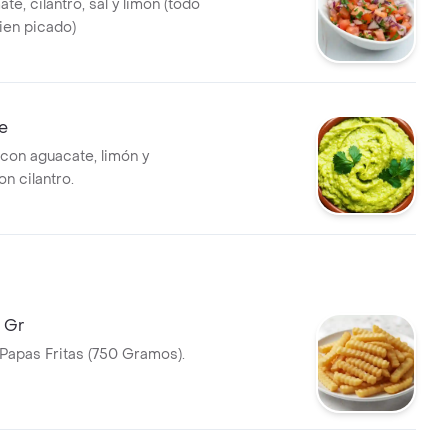
ate, cilantro, sal y limón (todo
ien picado)
e
on aguacate, limón y
n cilantro.
 Gr
Papas Fritas (750 Gramos).