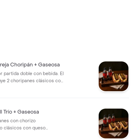
eja Choripán + Gaseosa
r partida doble con bebida. El
ye 2 choripanes clásicos con
tarrosano y 2 gaseosas Coca-
e 250 ML.
l Trío + Gaseosa
anes con chorizo
o clásicos con queso
himichurri, acompañados de 3