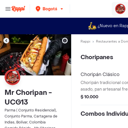
Bogotá
¿Nuevo en Rap
Rappi
Restaurantes a Dom
Choripanes
Choripán Clásico
Choripán tradicional co
asado, pan artesanal fr
Mr Choripan -
costeño, chimichurri y s
$ 10.000
UCG13
¡El antojo perfecto!
Parma ( Conjunto Residencial),
Combos Individu
Conjunto Parma, Cartagena de
Indias, Bolívar, Colombia