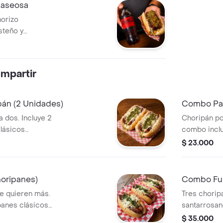
Gaseosa
horizo
steño y
o de 1 gaseosa
 ML.
mpartir
án (2 Unidades)
Combo Par
 dos. Incluye 2
Choripán po
lásicos
combo inclu
sanal, chorizo
chorizo san
$ 23.000
osteño y
Cola Zero d
horipanes)
Combo Ful
e quieren más.
Tres chorip
panes clásicos
santarrosan
as de la casa y
costeño y c
$ 35.000