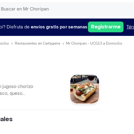
Registrarme
pi?
Disfruta de
envíos gratis por semanas
Tér
icilio
Restaurantes en Cartagena
Mr Choripan - UCG13 a Domicilio
n jugoso chorizo
esco, queso
alsas de la casa.
ales