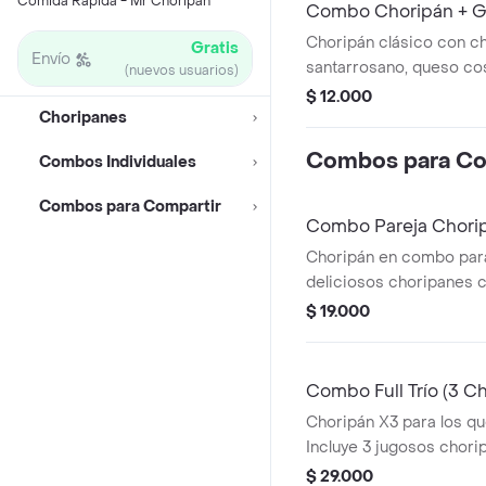
Comida Rápida - Mr Choripan
Combo Choripán + 
Choripán clásico con c
Gratis
Envío
santarrosano, queso co
(nuevos usuarios)
chimichurri, acompañad
$ 12.000
Choripanes
Coca-Cola Zero de 250
Combos para Co
Combos Individuales
Combos para Compartir
Combo Pareja Chorip
Choripán en combo para
deliciosos choripanes c
preparados con pan arte
$ 19.000
santarrosano , queso c
chimichurri.
Combo Full Trío (3 C
Choripán X3 para los qu
Incluye 3 jugosos chori
con queso costeño, sals
$ 29.000