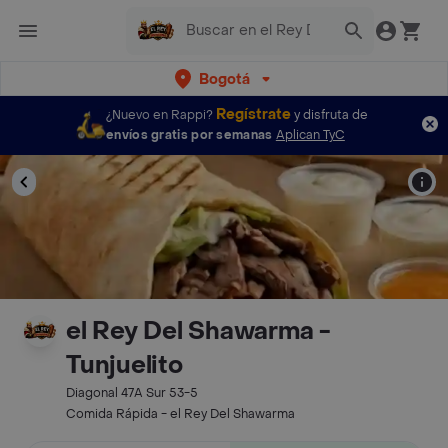
Bogotá
Regístrate
¿Nuevo en Rappi?
y disfruta de
envíos gratis por semanas
Aplican TyC
el Rey Del Shawarma -
Tunjuelito
Diagonal 47A Sur 53-5
Comida Rápida - el Rey Del Shawarma