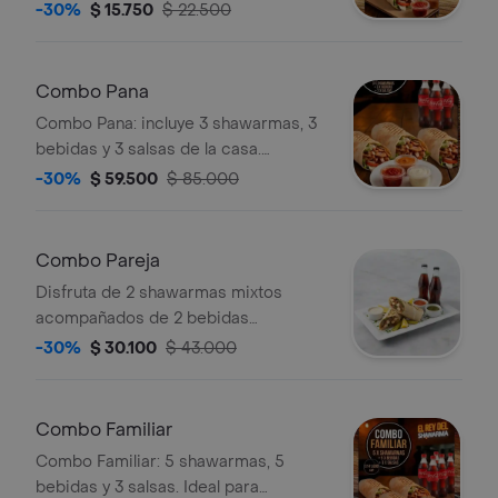
bebida y tres salsas.
-30%
$ 15.750
$ 22.500
Combo Pana
Combo Pana: incluye 3 shawarmas, 3
bebidas y 3 salsas de la casa.
Perfecto para compartir.
-30%
$ 59.500
$ 85.000
Combo Pareja
Disfruta de 2 shawarmas mixtos
acompañados de 2 bebidas
refrescantes y 3 salsas perfectas
-30%
$ 30.100
$ 43.000
para compartir en pareja.
Combo Familiar
Combo Familiar: 5 shawarmas, 5
bebidas y 3 salsas. Ideal para