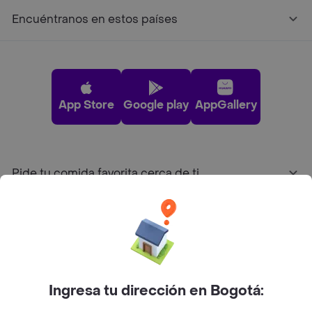
Encuéntranos en estos países
App Store
Google play
AppGallery
Pide tu comida favorita cerca de ti
Categorías
Únete a Rappi
Ingresa tu dirección en Bogotá:
Sobre Rappi