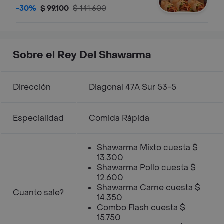
compartir.
-30%
$ 99.100
$ 141.600
Sobre el Rey Del Shawarma
Dirección
Diagonal 47A Sur 53-5
Especialidad
Comida Rápida
Shawarma Mixto cuesta $
13.300
Shawarma Pollo cuesta $
12.600
Shawarma Carne cuesta $
Cuanto sale?
14.350
Combo Flash cuesta $
15.750