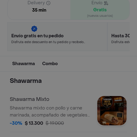
Delivery
Envío
Gratis
35 min
(nuevos usuarios)
Envío gratis en tu pedido
Hasta 30% 
Disfruta este descuento en tu pedido y recíbelo
Disfruta este de
en minutos.
en minutos.
Shawarma
Combo
Shawarma
Shawarma Mixto
Shawarma mixto con pollo y carne
marinada, acompañado de vegetales
frescos y salsas.
-30%
$ 13.300
$ 19.000