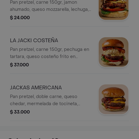
Pan pretzel, carne 150gr, jamon
ahumado, queso mozzarella, lechuga,
tomate, cebolla, papas a la francesa.
$ 24.000
LA JACKI COSTEÑA
Pan pretzel, carne 150gr, pechuga en
tartara, queso costeño frito en
mermelada de bocadillo, lechuga,
$ 37.000
tomate, cebolla, papas a la francesa.
JACKAS AMERICANA
Pan pretzel, doble carne, queso
chedar, mermelada de tocineta,
tomate, cebolla, papas a la francesa
$ 33.000