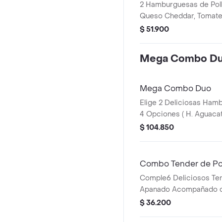
2 Hamburguesas de Pol
Queso Cheddar, Tomate
Combos con Papas y B
$ 51.900
Mega Combo D
Mega Combo Duo
Elige 2 Deliciosas Ham
4 Opciones ( H. Aguacate
H. Colombiana y H. Pied
$ 104.850
Jugoso 3/4 Acompañada
de Papas, 2 Bebidas, 6 T
Paquete de Trufas
Combo Tender de Po
Comple6 Deliciosos Ten
Apanado Acompañado d
Bebida
$ 36.200