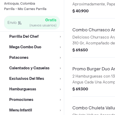
Antioquia, Colombia
Aproximadamente, Papa
Parrilla - Mis Carnes Parrilla
Porción de Arroz con F
$ 40.900
Eleccion.
Gratis
Envío
(nuevos usuarios)
Combo Churrasco Ar
Parrilla Del Chef
Delicioso Churrasco Ar
310 Gr, Acompañado de
Mega Combo Duo
Casco Crujiente, Un To
$ 69.650
Chimichurri con Bebida
Patacones
Calentados y Cazuelas
Promo Burger Duo A
2 Hamburguesas con 13
Exclusivos Del Mes
Angus Cada Una Acomp
Cebolla, Tomate, Lechu
Hamburguesas
$ 69.300
Cheddar, Tocineta, Sals
Promociones
Papas y 2 Bebida a Elec
Combo Chuleta Vall
Menu Infantil