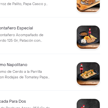
rroz de Palito, Papa Casco y
tañero Especial
Montañero Acompañado de
erdo 125 Gr, Patacón con
z, Aguacate, con Deliciosa
ol Bebida.
mo Napolitano
omo de Cerdo a la Parrilla
con Rodajas de Tomatey Papa
on Bebida.
ada Para Dos