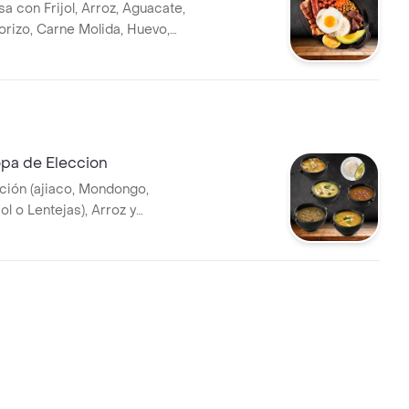
a con Frijol, Arroz, Aguacate,
orizo, Carne Molida, Huevo,
Porcion y Arepa de Pincho.
a de Eleccion
ción (ajiaco, Mondongo,
jol o Lentejas), Arroz y