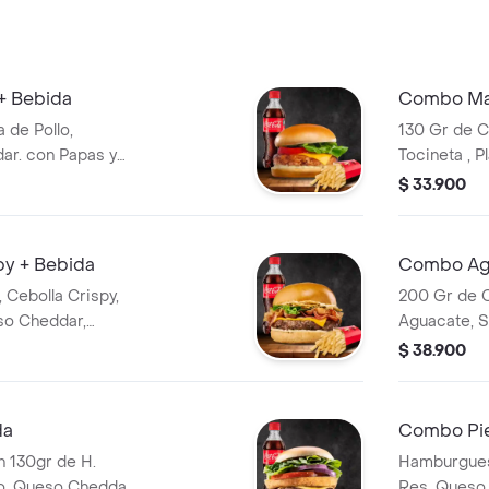
 + Bebida
Combo Ma
de Pollo,
130 Gr de C
ar. con Papas y
Tocineta , 
de la Casa 
$ 33.900
y + Bebida
Combo Agu
 Cebolla Crispy,
200 Gr de 
so Cheddar,
Aguacate, S
sa de la Casa con
Tocineta Cr
$ 38.900
da
Combo Pie
 130gr de H.
Hamburgues
lo, Queso Cheddar,
Res, Queso 