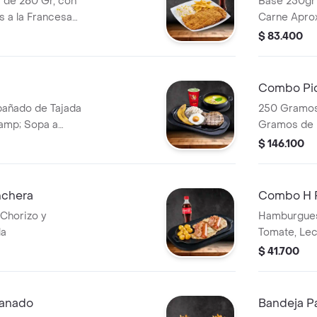
 de 280 Gr, con
Base 250gr
s a la Francesa
Carne Apro
Criolla, Pl
$ 83.400
Bebidas a E
Combo Pic
pañado de Tajada
250 Gramos
amp; Sopa a
Gramos de 
Costilla Bbq
$ 146.100
Morcilla, A
Criolla 2 Be
chera
Combo H P
Chorizo y
Hamburgues
la
Tomate, Le
Papas y Be
$ 41.700
panado
Bandeja P