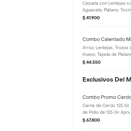
Cazuela con Lentejas co
Aguacate, Plátano, Tocin
Huevo.
$ 41.900
Combo Calentado M
Arroz, Lentejas, Trozos
Huevo, Tajada de Plata
$ 44.550
Exclusivos Del 
Combo Promo Cerdo
Carne de Cerdo 125 Gr
de Pollo de 125 Gr Apr
Papas Fritas y Una Porc
$ 67.800
Blanco Bebida