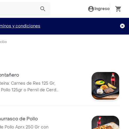
Ingreso
minos y condiciones
cilio
ntañero
teína: Carnes de Res 125 Gr,
Pollo 125gr o Pernil de Cerdo
pañada de Patacón con
z, Aguacate, con Deliciosa
a
rrasco de Pollo
e Pollo Aprx 250 Gr con