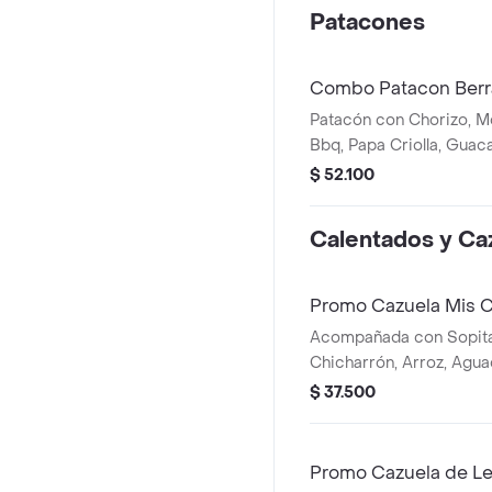
Patacones
Combo Patacon Ber
Patacón con Chorizo, Mor
Bbq, Papa Criolla, Gua
Hogao Bebida
$ 52.100
Calentados y Ca
Promo Cazuela Mis 
Acompañada con Sopita 
Chicharrón, Arroz, Agua
Pincho.
$ 37.500
Promo Cazuela de Le