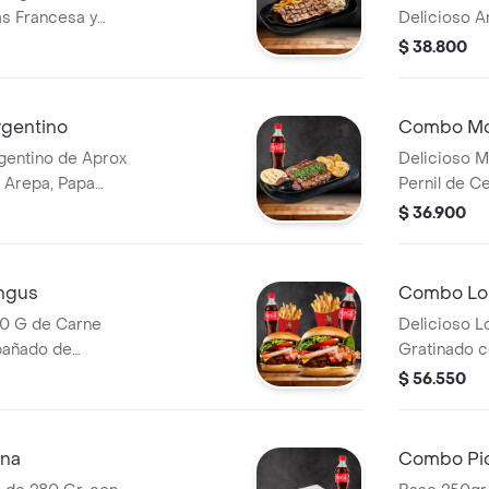
s Francesa y
Delicioso A
ideos y Bebida de
Bebida.
$ 38.800
gentino
Combo Mon
gentino de Aprox
Delicioso 
 Arepa, Papa
Pernil de C
que de
Hogao, Arro
$ 36.900
 de Eleccion.
Sopa de Frij
ngus
Combo Lo
0 G de Carne
Delicioso L
añado de
Gratinado 
ga, Queso
en Casco c
$ 56.550
as, 2 Porciones de
cion
una
Combo Pic