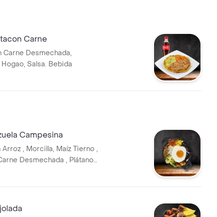
tacon Carne
n Carne Desmechada,
Hogao, Salsa. Bebida
zuela Campesina
Arroz , Morcilla, Maíz Tierno ,
Carne Desmechada , Plátano
uevo.
jolada