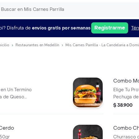
Registrarme
pi?
Disfruta de
envíos gratis por semanas
Tér
icilio
Restaurantes en Medellín
Mis Carnes Parrilla - La Candelaria a Domi
Combo Mo
 en Un Termino
Elige Tu Pro
a de Queso
Pechuga de 
ineta Picada, con
125gr Acom
$ 38.900
Hogao, Arro
Sopa Bebid
Cerdo
Combo Chu
250gr
Churrasco d