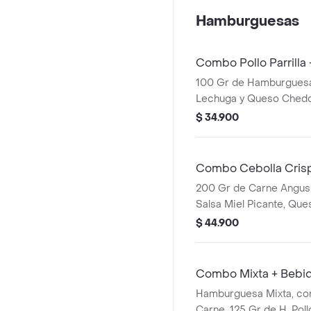
Hamburguesas
Combo Pollo Parrilla
100 Gr de Hamburguesa 
Lechuga y Queso Chedd
Bebida
$ 34.900
Combo Cebolla Crisp
200 Gr de Carne Angus,
Salsa Miel Picante, Que
Lechuga, Tocineta y Sal
$ 44.900
Papas y Bebida
Combo Mixta + Bebi
Hamburguesa Mixta, con
Carne, 125 Gr de H. Pol