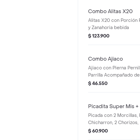
Combo Alitas X20
Alitas X20 con Porción
y Zanahoria bebida
$ 123.900
Combo Ajiaco
Ajiaco con Pierna Pernil
Parrilla Acompañado de
Aguacate. Cocacola
$ 46.550
Picadita Super Mis +
Picada con 2 Morcillas,
Chicharron, 2 Chorizos,
Criollas y Hogao Bebida
$ 60.900