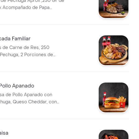
 de Pechuga Aprox ,250 Gr de
x Acompañado de Papa
átano Maduro, Guacamole y 2
leccion.
ada Familiar
 de Carne de Res, 250
Pechuga, 2 Porciones de
, Chicharrón, Chorizo,
repa de Queso, Plátano y Papa
bida a Elección
ollo Apanado
a de Pollo Apanado con
chuga, Queso Cheddar, con
bida
aisa