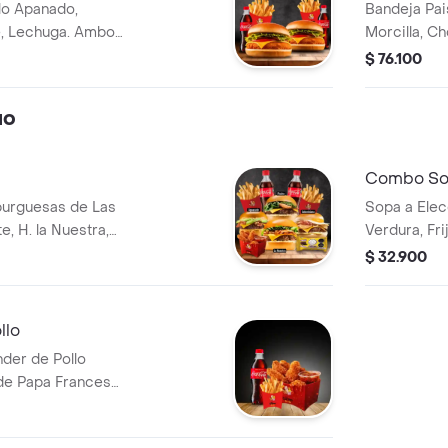
lo Apanado,
Bandeja Pais
, Lechuga. Ambos
Morcilla, Ch
ebida
Chicharrón 
$ 76.100
uo
Combo Sop
burguesas de Las
Sopa a Elec
, H. la Nuestra,
Verdura, Fri
ro) en Un Termino
Aguacate
$ 32.900
s de 2 Porciones
ender de Pollo y 1
llo
der de Pollo
e Papa Francesa