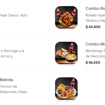
Combo Ro
 Papa Casco, Apio
Robalo Apan
Tártara y P
Elección
$ 43.400
Combo M
 o Pechuga a la
Mondongo 55
 Arroz y
de Elecció
$ 46.550
 Bebida.
 Porcion de
 Patacones, Papas