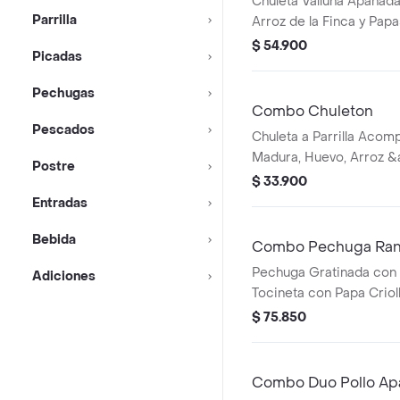
Chuleta Valluna Apanada
Parrilla
Arroz de la Finca y Papa
Bebida
$ 54.900
Picadas
Pechugas
Combo Chuleton
Pescados
Chuleta a Parrilla Acom
Madura, Huevo, Arroz &
Postre
Elección. Limonada
$ 33.900
Entradas
Bebida
Combo Pechuga Ran
Pechuga Gratinada con 
Adiciones
Tocineta con Papa Criol
$ 75.850
Combo Duo Pollo A