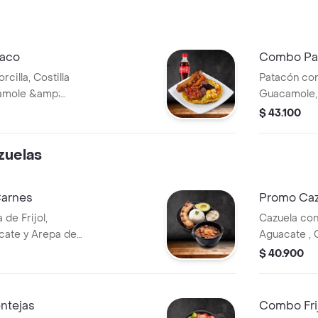
raco
Combo Pa
cilla, Costilla
Patacón co
camole &amp;
Guacamole, 
$ 43.100
zuelas
Carnes
Promo Ca
de Frijol,
Cazuela con 
cate y Arepa de
Aguacate , 
Maduro y H
$ 40.900
ntejas
Combo Fri