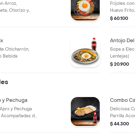
n Arroz,
Frijoles con
eta, Chorizo y
Huevo Frito,
Aguacate B
$ 60.100
ix
Antojo Del
 de Chicharrón,
Sopa a Elecc
no Bebida
Lentejas)
$ 20.900
Mes
 y Pechuga
Combo Ca
 Aprx y Pechuga
Deliciosa C
x, Acompañadas de
Parrilla Ac
ión de Arroz
Bebida
$ 44.300