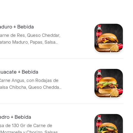
duro + Bebida
arne de Res, Queso Cheddar,
Platano Maduro, Papas, Salsa
y Bebida
acate + Bebida
Carne Angus, con Rodajas de
alsa Chibcha, Queso Cheddar,
ocante, Papas y Bebida
dro + Bebida
a de 130 Gr de Carne de
Mozzarella y Chorizo, Salsas,