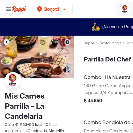
Bogotá
¿Nuevo en Rap
Rappi
Restaurantes a Dom
Parrilla Del Chef
Combo H la Nuestra
130 Gr de Carne Angus,
Jugoso 3/4 Acompañad
Mis Carnes
Cheddar, Lechuga y Toc
$ 33.850
Parrilla - La
Bebida a Elección
Candelaria
Combo Bondiola de 
Calle 41 #55-80 local 106, La
Bondiola de Cerdo de 
Alpujarra, La Candelaria, Medellín,