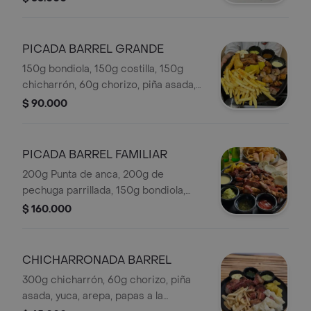
casa.
PICADA BARREL GRANDE
150g bondiola, 150g costilla, 150g
chicharrón, 60g chorizo, piña asada,
yuca, arepa, papas a la francesa y
$ 90.000
salsas de la casa.
PICADA BARREL FAMILIAR
200g Punta de anca, 200g de
pechuga parrillada, 150g bondiola,
200g costilla, 150g chicharrón, 120g
$ 160.000
chorizo, piña asada, yuca, arepa,
papas a la francesa y salsas de la
casa.
CHICHARRONADA BARREL
300g chicharrón, 60g chorizo, piña
asada, yuca, arepa, papas a la