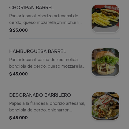
CHORIPAN BARREL
Pan artesanal, chorizo artesanal de
cerdo, queso mozarella,chimichurri,
acompañado de papas a la francesa.
$ 25.000
HAMBURGUESA BARREL
Pan artesanal, carne de res molida,
bondiola de cerdo, queso mozzarella,
salsa de la casa, lechuga y tomate
$ 45.000
frescos, acompañado de papas a la
francesa.
DESGRANADO BARRILERO
Papas a la francesa, chorizo artesanal,
bondiola de cerdo, chicharron,
pechuga a plancha, queso costeño,
$ 45.000
lechuga fresca, maiz dulce y salsas de