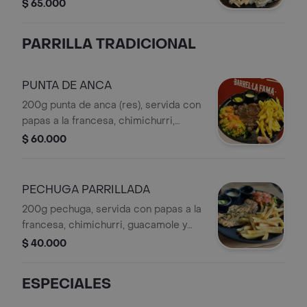
francesa y salsas de la casa.
$ 65.000
PARRILLA TRADICIONAL
PUNTA DE ANCA
200g punta de anca (res), servida con
papas a la francesa, chimichurri,
guacamole y salsa de la casa.
$ 60.000
PECHUGA PARRILLADA
200g pechuga, servida con papas a la
francesa, chimichurri, guacamole y
salsa de la casa.
$ 40.000
ESPECIALES