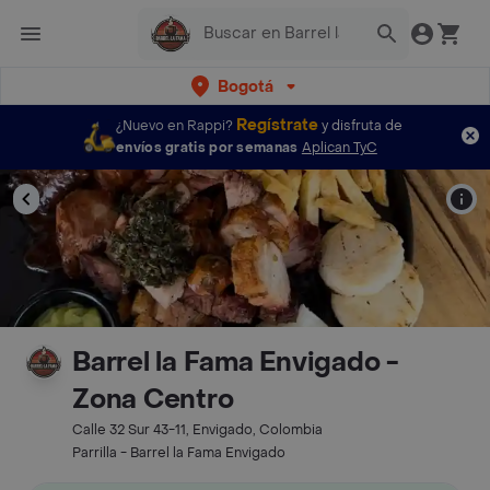
Bogotá
Regístrate
¿Nuevo en Rappi?
y disfruta de
envíos gratis por semanas
Aplican TyC
Barrel la Fama Envigado -
Zona Centro
Calle 32 Sur 43-11, Envigado, Colombia
Parrilla - Barrel la Fama Envigado