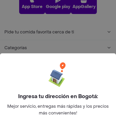
App Store
Google play
AppGallery
Pide tu comida favorita cerca de ti
Categorías
Únete a Rappi
Sobre Rappi
Facebook
Twitter
Instagram
Ingresa tu dirección en Bogotá:
Mejor servicio, entregas más rápidas y los precios
©
2026
Rappi Inc. All rights reserved.
más convenientes!