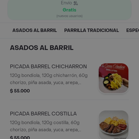
Envío
Gratis
(nuevos usuarios)
ASADOS AL BARRIL
PARRILLA TRADICIONAL
ESPE
ASADOS AL BARRIL
PICADA BARREL CHICHARRON
120g bondiola, 120g chicharrón, 60g
chorizo, piña asada, yuca, arepa,
papas a la francesa y salsas de la
$ 55.000
casa.
PICADA BARREL COSTILLA
120g bondiola, 120g costilla, 60g
chorizo, piña asada, yuca, arepa,
papas a la francesa y salsas de la
$ 55.000