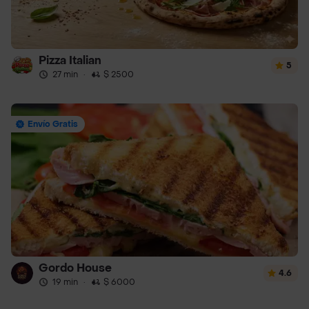
Pizza Italian
5
27 min
·
$ 2500
Envío Gratis
Gordo House
4.6
19 min
·
$ 6000