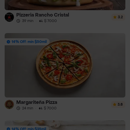
Pizzeria Rancho Cristal
3.2
39 min
·
$ 7000
14% Off: mín $50mil
Margariteña Pizza
3.8
24 min
·
$ 7000
14% Off: mín $35mil