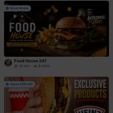
Envío Gratis
Food House 247
29 min
·
$ 6500
Hasta 53% Off