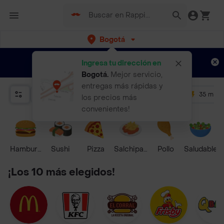
Bogotá
Regístrate
¿Nuevo en Rappi?
y disfruta de
Ingresa tu dirección en
envíos gratis por semanas
Aplican TyC
Bogotá
.
Mejor servicio,
entregas más rápidas y
Relevancia
Promos
+ 4.5
35 mins
los precios más
convenientes!
Hamburguesa
Sushi
Pizza
Salchipapas
Pollo
Saludable
¡Los 10 más elegidos!