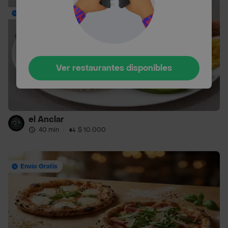
Hasta 25% Off
Ver restaurantes disponibles
el Anclar
40 min
·
$ 10.000
Envío Gratis