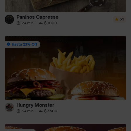
Paninos Capresse
3.1
34 min
·
$ 7000
Hasta 23% Off
Hungry Monster
24 min
·
$ 6500