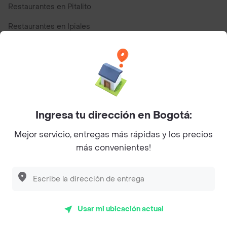
Restaurantes en Pitalito
Restaurantes en Ipiales
Restaurantes en San Andres
Top Marcas y Cadenas de Restaurantes
Ingresa tu dirección en Bogotá:
Encuéntranos en estos países
Mejor servicio, entregas más rápidas y los precios
más convenientes!
App Store
Google play
AppGallery
Usar mi ubicación actual