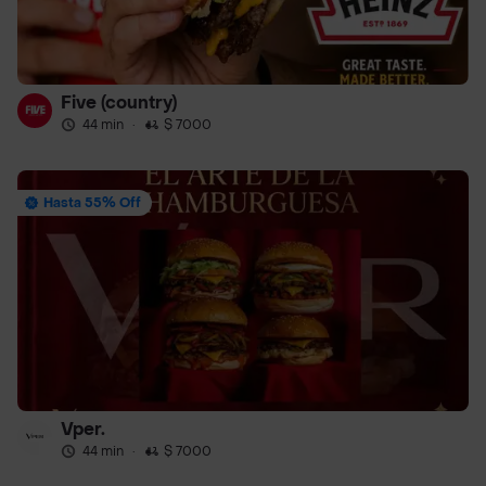
Five (country)
44 min
·
$ 7000
Hasta 55% Off
Vper.
44 min
·
$ 7000