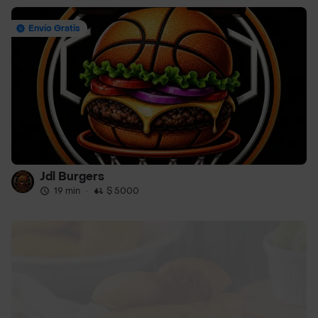
Envío Gratis
Jdl Burgers
19 min
·
$ 5000