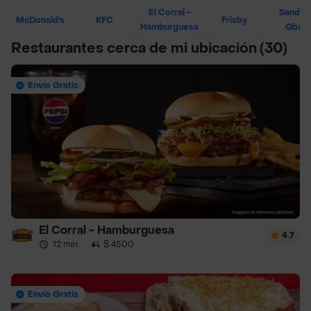
El Corral -
Sandwi
McDonald's
KFC
Frisby
Hamburguesa
Qban
Restaurantes cerca de mi ubicación
(30)
Envío Gratis
El Corral - Hamburguesa
4.7
12 min
·
$ 4500
Envío Gratis