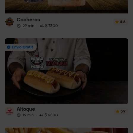
Cocheros
4.6
29 min
·
$ 7500
Envío Gratis
Altoque
3.9
19 min
·
$ 6500