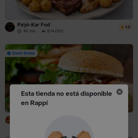
Pa'pi-Kar Fod
1.5
40 min
·
$ 14.000
Envío Gratis
Esta tienda no está disponible
en Rappi
Solo Combo Burguer Ll
40 min
·
$ 14.000