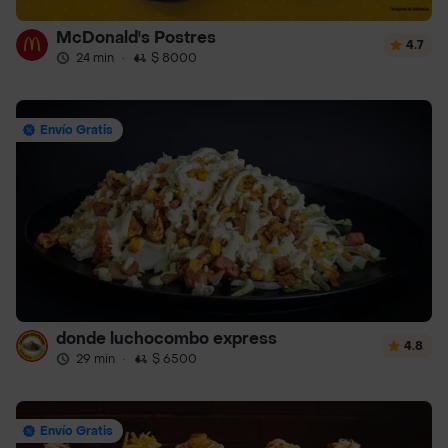
McDonald's Postres
4.7
24 min
·
$ 8000
Envío Gratis
donde luchocombo express
4.8
29 min
·
$ 6500
Envío Gratis