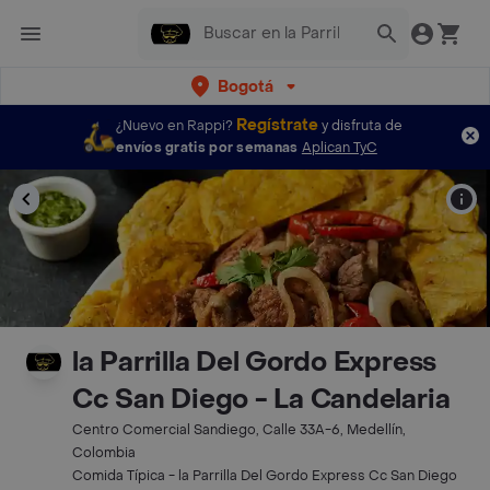
Bogotá
Regístrate
¿Nuevo en Rappi?
y disfruta de
envíos gratis por semanas
Aplican TyC
la Parrilla Del Gordo Express
Cc San Diego - La Candelaria
Centro Comercial Sandiego, Calle 33A-6, Medellín,
Colombia
Comida Típica - la Parrilla Del Gordo Express Cc San Diego