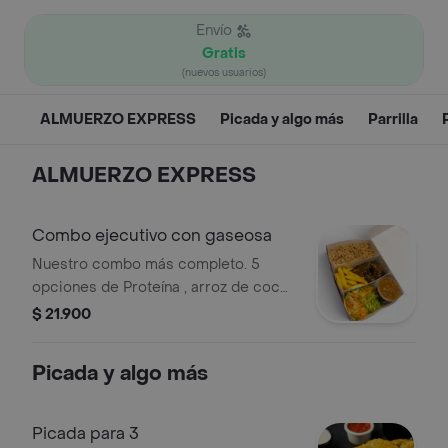
Envío
Gratis
(nuevos usuarios)
ALMUERZO EXPRESS
Picada y algo más
Parrilla
ALMUERZO EXPRESS
Combo ejecutivo con gaseosa
Nuestro combo más completo. 5
opciones de Proteína , arroz de coco
o blanco, frijoles, papas a la francesa,
$ 21.900
ensalada fresca y gaseosa personal.
Ideal para un almuerzo delicioso,
Picada y algo más
rápido y con excelente relación
calidad-precio.
Picada para 3