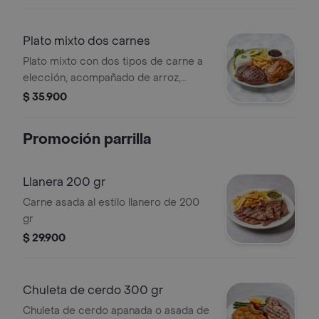
Plato mixto dos carnes
Plato mixto con dos tipos de carne a
elección, acompañado de arroz,
papas fritas, aguacate, cebolla asada
$ 35.900
y frijoles negros.
Promoción parrilla
Llanera 200 gr
Carne asada al estilo llanero de 200
gr
$ 29.900
Chuleta de cerdo 300 gr
Chuleta de cerdo apanada o asada de