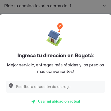
Pide tu comida favorita cerca de ti
Categorías
Únete a Rappi
Sobre Rappi
Ingresa tu dirección en Bogotá:
Mejor servicio, entregas más rápidas y los precios
Facebook
Twitter
Instagram
más convenientes!
©
2026
Rappi Inc. All rights reserved.
Usar mi ubicación actual
Rappi S.A.S. --- NIT 900.843.898-9 --- Calle 63 # 16A-02
Bogotá D.C. --- notificacionesrappi@rappi.com