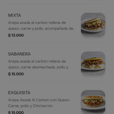
MIXTA
Arepa asada al carbón rellena de
queso, carne y pollo, acompañada de
salsa y cilantro.
$ 13.000
SABANERA
Arepa asada al carbón rellena de
queso, carne desmechada, pollo y
mollejas de pollo.
$ 15.000
EXQUISITA
Arepa Asada Al Carbón con Queso
Carne, pollo y Chicharrón
$ 15.000