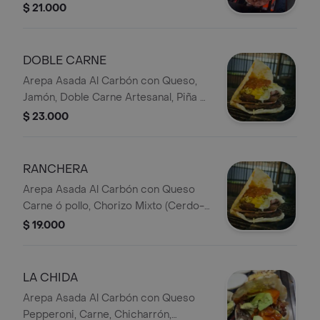
Maduro, Papa Ripio, Tocineta mas 1
$ 21.000
Proteina (Carne, Pollo, Chicharron ó
Mollejas) y Hogao
DOBLE CARNE
Arepa Asada Al Carbón con Queso,
Jamón, Doble Carne Artesanal, Piña ó
Platano, Papa Ripio, Tocineta
$ 23.000
RANCHERA
Arepa Asada Al Carbón con Queso
Carne ó pollo, Chorizo Mixto (Cerdo-
Carne) Maiz Tierno y Hogao
$ 19.000
LA CHIDA
Arepa Asada Al Carbón con Queso
Pepperoni, Carne, Chicharrón,