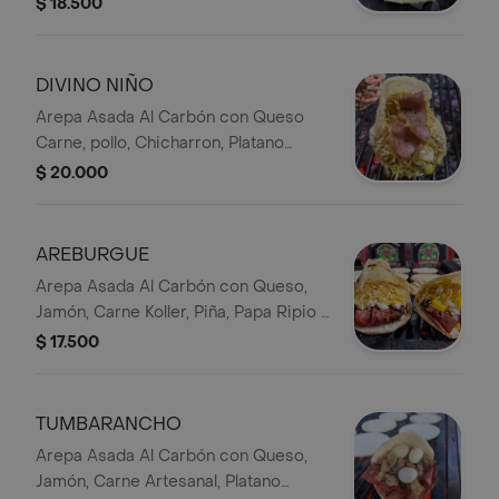
$ 18.500
DIVINO NIÑO
Arepa Asada Al Carbón con Queso
Carne, pollo, Chicharron, Platano
maduro, Maíz Tierno, papa Ripio,
$ 20.000
Tocineta.
AREBURGUE
Arepa Asada Al Carbón con Queso,
Jamón, Carne Koller, Piña, Papa Ripio y
Tocineta
$ 17.500
TUMBARANCHO
Arepa Asada Al Carbón con Queso,
Jamón, Carne Artesanal, Platano