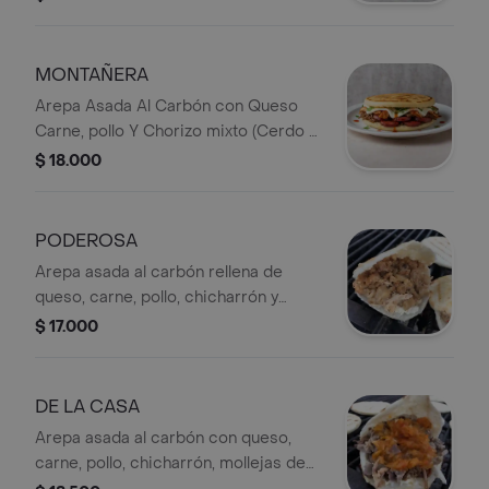
MONTAÑERA
Arepa Asada Al Carbón con Queso
Carne, pollo Y Chorizo mixto (Cerdo y
Carne)
$ 18.000
PODEROSA
Arepa asada al carbón rellena de
queso, carne, pollo, chicharrón y
mollejas de pollo.
$ 17.000
DE LA CASA
Arepa asada al carbón con queso,
carne, pollo, chicharrón, mollejas de
pollo y plátano maduro.