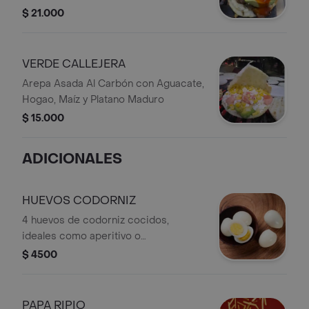
Aguacate, Platano Maduro, Salsa
$ 21.000
Chipotle
VERDE CALLEJERA
Arepa Asada Al Carbón con Aguacate,
Hogao, Maíz y Platano Maduro
$ 15.000
ADICIONALES
HUEVOS CODORNIZ
4 huevos de codorniz cocidos,
ideales como aperitivo o
acompañamiento.
$ 4500
PAPA RIPIO