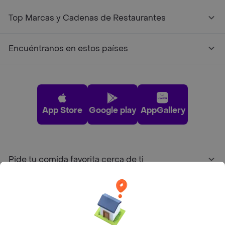
Top Marcas y Cadenas de Restaurantes
Encuéntranos en estos países
App Store
Google play
AppGallery
Pide tu comida favorita cerca de ti
Categorías
Únete a Rappi