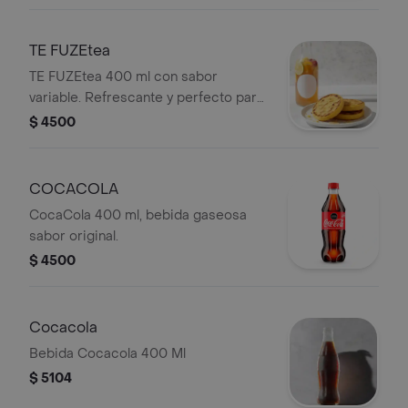
TE FUZEtea
TE FUZEtea 400 ml con sabor
variable. Refrescante y perfecto para
acompañar tus comidas.
$ 4500
COCACOLA
CocaCola 400 ml, bebida gaseosa
sabor original.
$ 4500
Cocacola
Bebida Cocacola 400 Ml
$ 5104