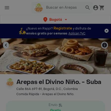
Bogotá
Regístrate
¿Nuevo en Rappi?
y disfruta de
envíos gratis por semanas
Aplican TyC
Arepas el Divino Niño. - Suba
Calle 86A 69T-81, Bogotá, D.C., Colombia
Comida Rápida - Arepas el Divino Niño.
Envío
Gratis