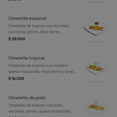
Omelette especial
Omelette de huevos con tocineta,
salchicha, jamón, maíz tierno,
champiñones, queso mozzarella y
$ 28.000
arepa o pan.
Omelette tropical
Omelette de huevos con maduro,
queso mozzarella, maíz tierno y arepa
o pan.
$ 16.200
Omelette de pollo
Omelette de huevos con pollo,
verduras, jamón, queso mozzarella,