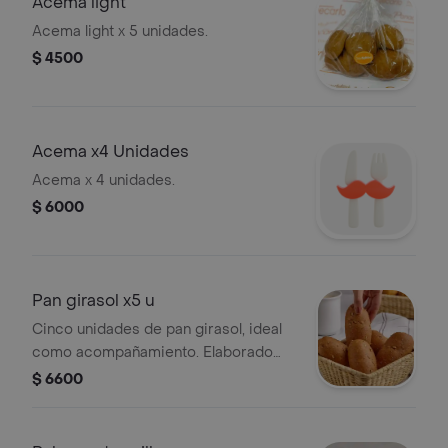
Acema light
Acema light x 5 unidades.
$ 4500
Acema x4 Unidades
Acema x 4 unidades.
$ 6000
Pan girasol x5 u
Cinco unidades de pan girasol, ideal
como acompañamiento. Elaborado
con semillas de girasol visibles en la
$ 6600
corteza.