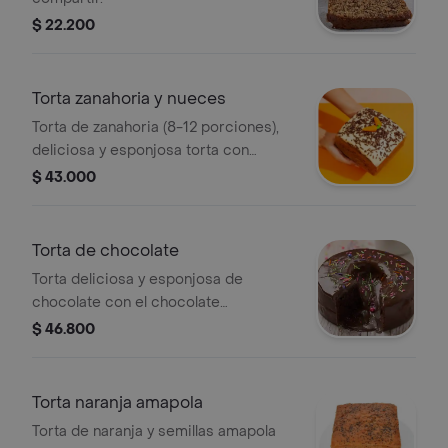
$ 22.200
Torta zanahoria y nueces
Torta de zanahoria (8-12 porciones),
deliciosa y esponjosa torta con
nueces y decorada con frosting de
$ 43.000
queso crema.
Torta de chocolate
Torta deliciosa y esponjosa de
chocolate con el chocolate
tradicional de Montecarlo , con
$ 46.800
centro relleno de chocolate liquido y
decorado con chispas de colores 8-
12 porciones.
Torta naranja amapola
Torta de naranja y semillas amapola