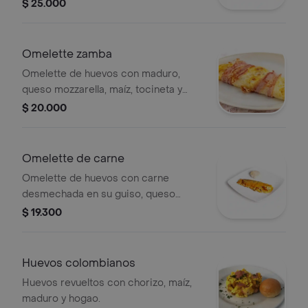
champiñones y arepa o pan.
$ 25.000
Omelette zamba
Omelette de huevos con maduro,
queso mozzarella, maíz, tocineta y
arepa o pan.
$ 20.000
Omelette de carne
Omelette de huevos con carne
desmechada en su guiso, queso
mozzarella y arepa o pan.
$ 19.300
Huevos colombianos
Huevos revueltos con chorizo, maíz,
maduro y hogao.