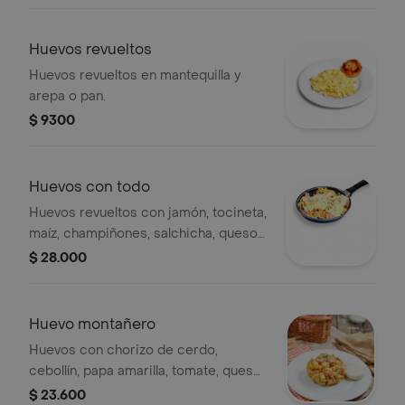
Huevos revueltos
Huevos revueltos en mantequilla y
arepa o pan.
$ 9300
Huevos con todo
Huevos revueltos con jamón, tocineta,
maíz, champiñones, salchicha, queso y
arepa o pan.
$ 28.000
Huevo montañero
Huevos con chorizo de cerdo,
cebollín, papa amarilla, tomate, queso
mozzarella y arepa o pan.
$ 23.600