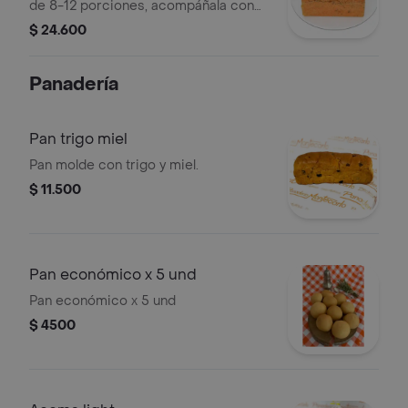
de 8-12 porciones, acompáñala con
delicioso café Montecarlo.
$ 24.600
Panadería
Pan trigo miel
Pan molde con trigo y miel.
$ 11.500
Pan económico x 5 und
Pan económico x 5 und
$ 4500