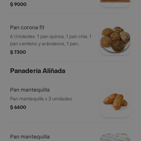
$ 9000
Pan corona fit
6 Unidades: 1 pan quinoa, 1 pan chía, 1
pan centeno y arándanos, 1 pan
salvado y nuez y 1 pan con ajonjolí y
$ 7300
semillas.
Panadería Aliñada
Pan mantequilla
Pan mantequilla x 3 unidades.
$ 6600
Pan mantequilla