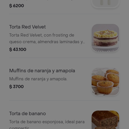
dulce.
$ 6200
Torta Red Velvet
Torta Red Velvet, con frosting de
queso crema, almendras laminadas y
entreverado de frosting. (7-10
$ 43.100
porciones)
Muffins de naranja y amapola
Muffins de naranja y amapola.
$ 3700
Torta de banano
Torta de banano esponjosa, ideal para
compartir.