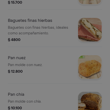
acompañar tus comidas. Apto para
$ 15.700
veganos.
Baguetes finas hierbas
Baguetes con finas hierbas, ideales
como acompañamiento.
$ 4800
Pan nuez
Pan molde con nuez.
$ 12.800
Pan chía
Pan molde con chía.
$ 10.100