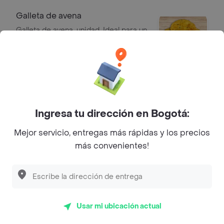
Galleta de avena
Galleta de avena, unidad. Ideal para un
snack saludable.
$ 3200
Galleta polvorosa
Galleta polvorosa, unidad.
Ingresa tu dirección en Bogotá:
$ 3700
Mejor servicio, entregas más rápidas y los precios
más convenientes!
Galleta rizada
Galleta rizada con mermelada de
fresa, unidad.
$ 3700
Usar mi ubicación actual