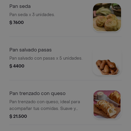
Pan seda
Pan seda x 3 unidades.
$ 7600
Pan salvado pasas
Pan salvado con pasas x 5 unidades.
$ 4400
Pan trenzado con queso
Pan trenzado con queso, ideal para
acompañar tus comidas. Suave y
esponjoso, con un toque de queso en
$ 21.500
cada bocado.