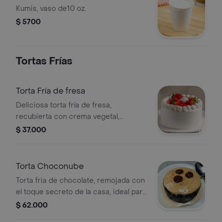
Kumis, vaso de10 oz.
$ 5700
Tortas Frías
Torta Fría de fresa
Deliciosa torta fría de fresa,
recubierta con crema vegetal,
entreverada de crema y adornada
$ 37.000
con fresas
Torta Choconube
Torta fria de chocolate, remojada con
el toque secreto de la casa, ideal para
8-12 porciones
$ 62.000