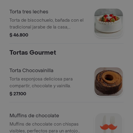
Torta tres leches
Torta de biscochuelo, bañada con el
tradicional jarabe de la casa,
recubierta de crema vegetal,
$ 46.800
adornado con fresas, ideal para 8-12
porciones
Tortas Gourmet
Torta Chocovainilla
Torta esponjosa deliciosa para
compartir, chocolate y vainilla.
$ 27.100
Muffins de chocolate
Muffins de chocolate con chispas
visibles, perfectos para un antojo