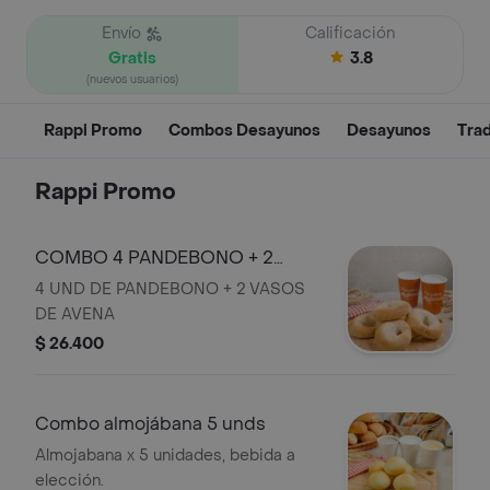
Envío
Calificación
Gratis
3.8
(nuevos usuarios)
Rappi Promo
Combos Desayunos
Desayunos
Trad
Rappi Promo
COMBO 4 PANDEBONO + 2
AVENAS
4 UND DE PANDEBONO + 2 VASOS
DE AVENA
$ 26.400
Combo almojábana 5 unds
Almojabana x 5 unidades, bebida a
elección.