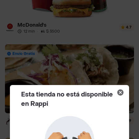
McDonald's
4.7
12 min
·
$ 3500
Envío Gratis
Esta tienda no está disponible
en Rappi
La Taqueria
4.9
12 min
·
$ 4000