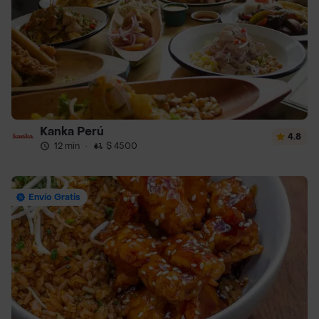
Kanka Perú
4.8
12 min
·
$ 4500
Envío Gratis