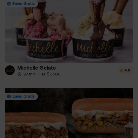
Envío Gratis
Michelle Gelato
4.8
29 min
·
$ 6500
Envío Gratis