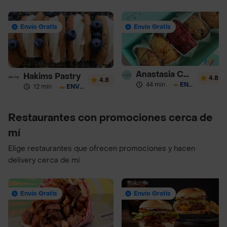
Envío Gratis
Envío Gratis
Anastasia Cookies
Hakims Pastry
4.8
4.8
44 min
·
ENVÍO GRATIS
12 min
·
ENVÍO GRATIS
Restaurantes con promociones cerca de
mí
Elige restaurantes que ofrecen promociones y hacen
delivery cerca de mí
Envío Gratis
Envío Gratis