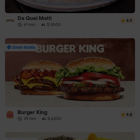
Da Quei Matti
4.5
61 min
·
$ 5500
Envío Gratis
Burger King
4.8
29 min
·
$ 6500