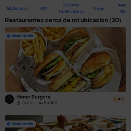
El Corral -
Sandwi
McDonald's
KFC
Frisby
Hamburguesa
Qban
Restaurantes cerca de mi ubicación
(30)
Envío Gratis
Home Burgers
4.6
24 min
·
$ 4000
Envío Gratis