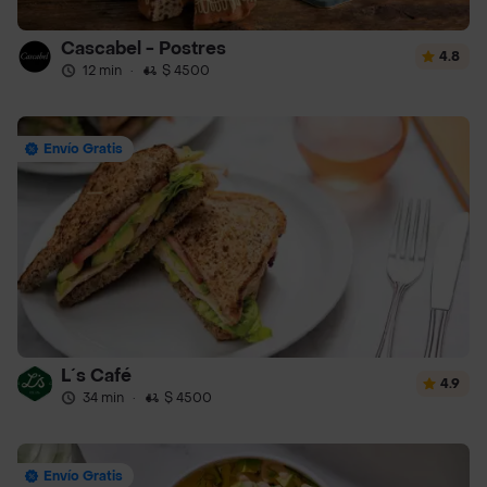
Cascabel - Postres
4.8
12 min
·
$ 4500
Envío Gratis
L´s Café
4.9
34 min
·
$ 4500
Envío Gratis