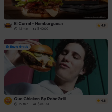
El Corral - Hamburguesa
4.9
12 min
·
$ 4000
Envío Gratis
Que Chicken By RobeGrill
4.8
19 min
·
$ 5000