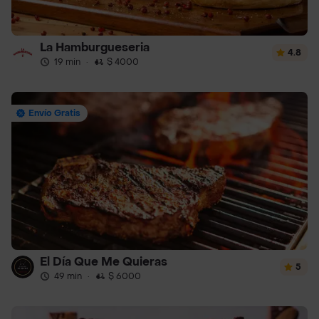
La Hamburgueseria
4.8
19 min
·
$ 4000
Envío Gratis
El Día Que Me Quieras
5
49 min
·
$ 6000