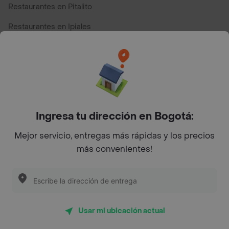
Restaurantes en Pitalito
Restaurantes en Ipiales
Restaurantes en San Andres
Restaurantes cerca de mi para pedir Comida a Domicilio -
Top Marcas y Cadenas de Restaurantes
Ingresa tu dirección en Bogotá:
Encuéntranos en estos países
Mejor servicio, entregas más rápidas y los precios
más convenientes!
App Store
Google play
AppGallery
Usar mi ubicación actual