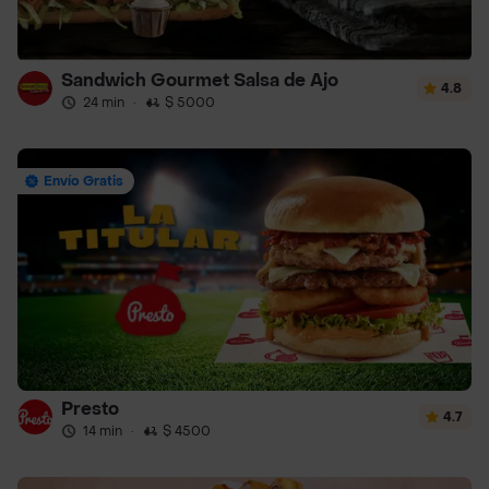
Sandwich Gourmet Salsa de Ajo
4.8
24 min
·
$ 5000
Envío Gratis
Presto
4.7
14 min
·
$ 4500