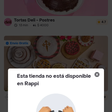
Tortas Deli - Postres
4.7
13 min
·
$ 4000
Envío Gratis
Esta tienda no está disponible
en Rappi
Dlili By Liliana Arango
4.9
15 min
·
$ 4500