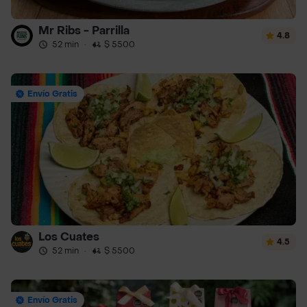
Mr Ribs - Parrilla
4.8
52 min
·
$ 5500
Envío Gratis
Los Cuates
4.5
52 min
·
$ 5500
Envío Gratis