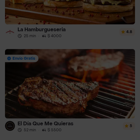
La Hamburgueseria
4.8
25 min
·
$ 4000
Envío Gratis
El Día Que Me Quieras
5
52 min
·
$ 5500