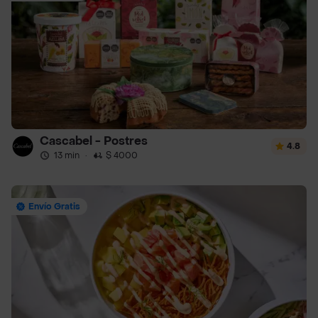
Cascabel - Postres
4.8
13 min
·
$ 4000
Envío Gratis