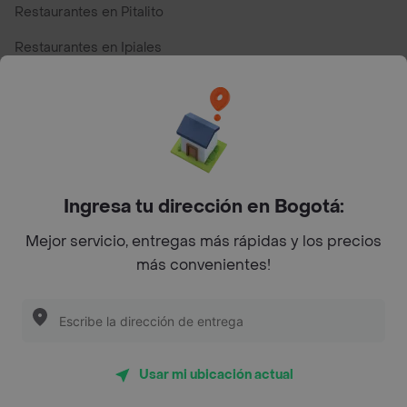
Restaurantes en Pitalito
Restaurantes en Ipiales
Restaurantes en San Andres
Restaurantes cerca de mi para pedir Comida a Domicilio -
Top Marcas y Cadenas de Restaurantes
Ingresa tu dirección en Bogotá:
Encuéntranos en estos países
Mejor servicio, entregas más rápidas y los precios
más convenientes!
App Store
Google play
AppGallery
Usar mi ubicación actual