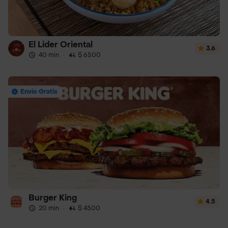
El Lider Oriental
3.6
40 min
·
$ 6500
Envío Gratis
Burger King
4.5
20 min
·
$ 4500