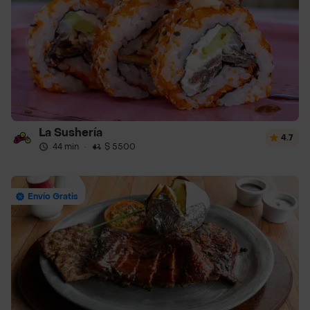
La Sushería
4.7
44 min
·
$ 5500
Envío Gratis