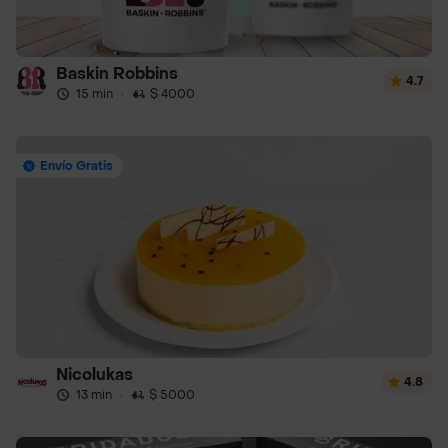
Baskin Robbins
4.7
15 min
·
$ 4000
Envío Gratis
Nicolukas
4.8
13 min
·
$ 5000