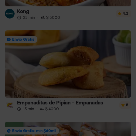
Kong
4.5
25 min
·
$ 5000
Envío Gratis
Empanaditas de Pipian - Empanadas
5
13 min
·
$ 4000
Envío Gratis: mín $60mil