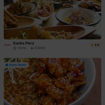
Kanka Perú
4.8
13 min
·
$ 4000
Envío Gratis