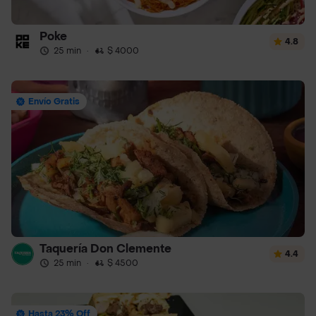
Poke
4.8
25 min
·
$ 4000
Envío Gratis
Taquería Don Clemente
4.4
25 min
·
$ 4500
Hasta 23% Off