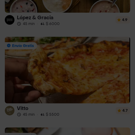
López & Gracia
4.9
45 min
·
$ 6000
Envío Gratis
Vitto
4.7
45 min
·
$ 5500