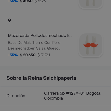
-35%
$ 4050
$ 6239
9
Mazorcada Pollodesmechado En
Salsa
Base De Maiz Tierno Con Pollo
Desmechadoen Salsa, Queso
Gratinado, Salsas De Lacasa Y
-35%
$ 20.650
$ 31.761
Papitas Fosforito.
Sobre la Reina Salchipaperia
Carrera 5b #127A-81, Bogotá,
Dirección
Colombia