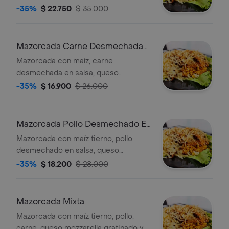
papita fosforito.
-35%
$ 22.750
$ 35.000
Mazorcada Carne Desmechada
En Salsa
Mazorcada con maíz, carne
desmechada en salsa, queso
mozzarella, papita fosforito y lechuga.
-35%
$ 16.900
$ 26.000
Mazorcada Pollo Desmechado En
Salsa
Mazorcada con maíz tierno, pollo
desmechado en salsa, queso
gratinado, salsas de la casa y papitas
-35%
$ 18.200
$ 28.000
fosforito.
Mazorcada Mixta
Mazorcada con maíz tierno, pollo,
carne, queso mozzarella gratinado y