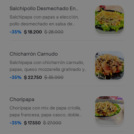
Salchipollo Desmechado En
Salsa De Champiñones
Salchipapa con papas a elección,
pollo desmechado en salsa de
champiñones, queso mozzarella
-35%
$ 18.200
$ 28.000
gratinado y papita fosforito.
Chicharrón Carnudo
Salchipapa con chicharrón carnudo,
papas, queso mozzarella gratinado y
papita fosforito.
-35%
$ 22.750
$ 35.000
Choripapa
Choripapa con mix de papa criolla,
papa francesa, papa casco, doble
chorizo, queso y salsas.
-35%
$ 17.550
$ 27.000