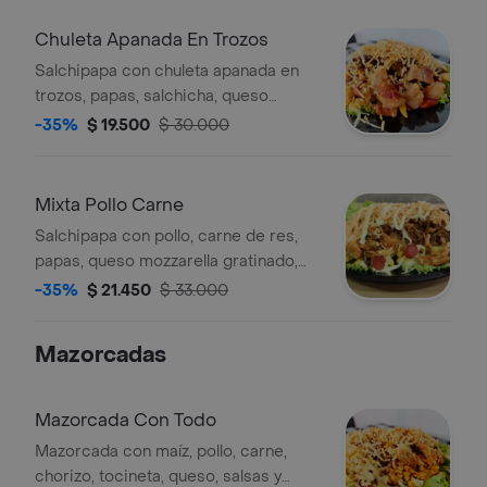
Chuleta Apanada En Trozos
Salchipapa con chuleta apanada en
trozos, papas, salchicha, queso
mozzarella gratinado, salsas y papita
-35%
$ 19.500
$ 30.000
fosforito.
Mixta Pollo Carne
Salchipapa con pollo, carne de res,
papas, queso mozzarella gratinado,
salsas y papita fosforito.
-35%
$ 21.450
$ 33.000
Mazorcadas
Mazorcada Con Todo
Mazorcada con maíz, pollo, carne,
chorizo, tocineta, queso, salsas y