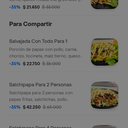
papas trituradas sobre lechuga.
-35%
$ 21.450
$ 33.000
Para Compartir
Salvajada Con Todo Para 1
Porción de papas con pollo, carne,
chorizo, tocineta, maíz tierno, queso
mozzarella gratinado, salsas y papita
-35%
$ 22.750
$ 35.000
fosforito.
Salchipapa Para 2 Personas
Salchipapa para 2 personas con
papas fritas, salchichas, pollo
desmechado, lechuga y salsas.
-35%
$ 42.250
$ 65.000