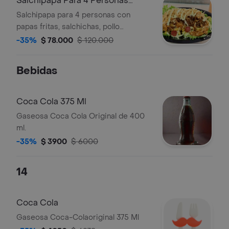
Salchipapa Para 4 Personas
Coca Cola 1 L
Salchipapa para 4 personas con
papas fritas, salchichas, pollo
desmechado y salsas, acompañada
-35%
$ 78.000
$ 120.000
de Coca Cola 1 L.
Bebidas
Coca Cola 375 Ml
Gaseosa Coca Cola Original de 400
ml.
-35%
$ 3900
$ 6000
14
Coca Cola
Gaseosa Coca-Colaoriginal 375 Ml