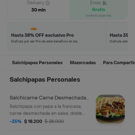
Delivery
Envío
Gratis
30 min
(nuevos usuarios)
Hasta 38% OFF exclusivo Pro
Hasta 35% 
Disfruta por ser Pro de este beneficio en los
Disfruta este de
restaurantes y tiendas más top.
en minutos.
Salchipapas Personales
Mazorcadas
Para Comparti
Salchipapas Personales
Salchicarne Carne Desmechada
En Salsa
Salchipapa con papa a la francesa,
carne desmechada en salsa, doble
queso, salchicha, papas cabello de
-35%
$ 18.200
$ 28.000
ángel y salsa tártara.