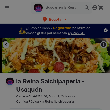
Bogotá
Regístrate
¿Nuevo en Rappi?
y disfruta de
envíos gratis por semanas
Aplican TyC
la Reina Salchipaperia -
Usaquén
Carrera 5b #127A-81, Bogotá, Colombia
Comida Rápida - la Reina Salchipaperia