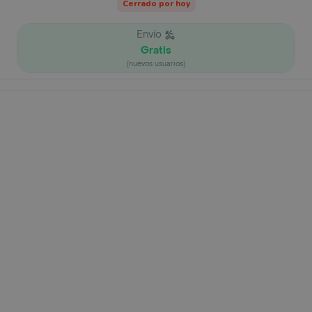
Cerrado por hoy
Envío
Gratis
(nuevos usuarios)