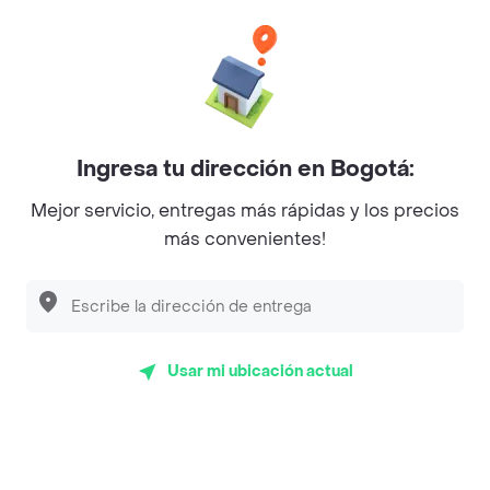
Philippe
Baskin Robbins
La Cesta
Mercari - Postres
Ingresa tu dirección en Bogotá:
Myriam Camhi Co
Mejor servicio, entregas más rápidas y los precios
Magnifique
más convenientes!
Empanaditas de Pipian - Empanadas
Desayunadero de la 42
Luisa Postres
Usar mi ubicación actual
Sopitas y Frijoladas
Subway