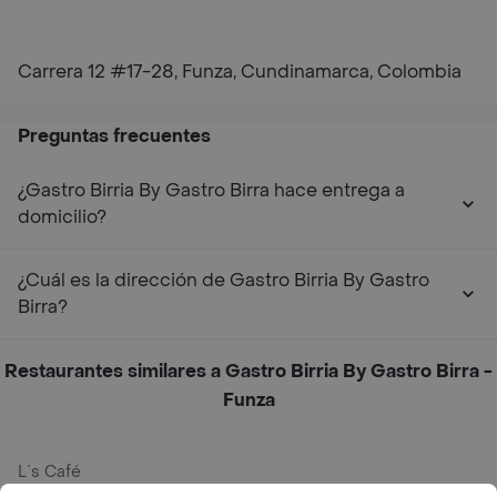
Carrera 12 #17-28, Funza, Cundinamarca, Colombia
Preguntas frecuentes
¿Gastro Birria By Gastro Birra hace entrega a
domicilio?
¿Cuál es la dirección de Gastro Birria By Gastro
Birra?
Restaurantes similares a Gastro Birria By Gastro Birra -
Funza
L´s Café