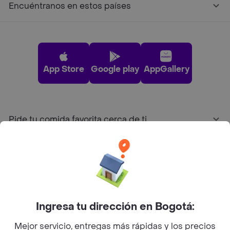
Encuéntranos en estos países
App Store
Google play
AppGallery
Pide tu comida favorita cerca de ti
Categorías
Únete a Rappi
Ingresa tu dirección en Bogotá:
Sobre Rappi
Mejor servicio, entregas más rápidas y los precios