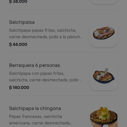
papas fosforito, tocineta, salsa de
$ 38.000
casa, huevo codorniz.
Salchipaisa
Salchipapa papas fritas, salchicha,
carne desmechada, pollo a la plancha,
chorizo ahumada, platano maduro,
$ 44.000
maicitos, queso gratinado, papas
fosforito, tocineta, salsa de casa,
huevo codorniz.
Berraquera 6 personas
Salchipapa con papas fritas,
salchicha, carne desmechada, pollo a
la plancha, chorizo ahumada, plátano
$ 140.000
maduro, maicitos, cascada de queso,
tocineta, pico de gallo, guacamole,
sourcream, costilla, salsa de la casa y
Salchipapa la chingona
huevo de codorniz, para seis
Papas francesas, salchicha
personas.
americana, carne desmechada,