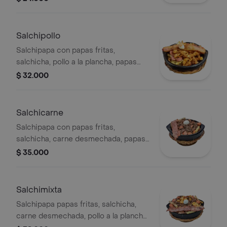
huevo de codorniz.
Salchipollo
Salchipapa con papas fritas,
salchicha, pollo a la plancha, papas
fosforito, tocineta, salsa de la casa y
$ 32.000
huevo de codorniz.
Salchicarne
Salchipapa con papas fritas,
salchicha, carne desmechada, papas
fosforito, tocineta, salsa de la casa y
$ 35.000
huevo de codorniz.
Salchimixta
Salchipapa papas fritas, salchicha,
carne desmechada, pollo a la plancha,