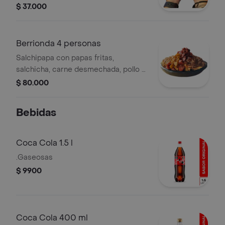
sourcream, pico de gallo, nachos.
$ 37.000
Berrionda 4 personas
Salchipapa con papas fritas,
salchicha, carne desmechada, pollo a
la plancha, chorizo ahumada, plátano
$ 80.000
maduro, maicitos, costilla bbq, papas
fosforito, tocineta, salsa de la casa y
Bebidas
huevo de codorniz, para cuatro
personas.
Coca Cola 1.5 l
.Gaseosas
$ 9900
Coca Cola 400 ml