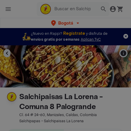
Bogotá
Regístrate
¿Nuevo en Rappi?
y disfruta de
envíos gratis por semanas
Aplican TyC
Salchipaisas La Lorena -
Comuna 8 Palogrande
Cl. 64 # 24-60, Manizales, Caldas, Colombia
Salchipapas - Salchipaisas La Lorena