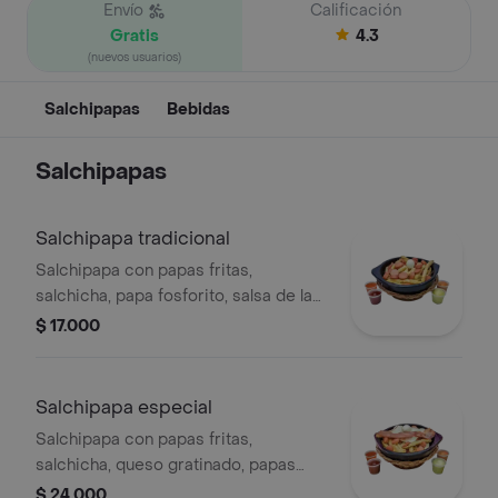
Envío
Calificación
Gratis
4.3
(nuevos usuarios)
Salchipapas
Bebidas
Salchipapas
Salchipapa tradicional
Salchipapa con papas fritas,
salchicha, papa fosforito, salsa de la
casa y huevo de codorniz.
$ 17.000
Salchipapa especial
Salchipapa con papas fritas,
salchicha, queso gratinado, papas
fosforito, tocineta, salsa de la casa y
$ 24.000