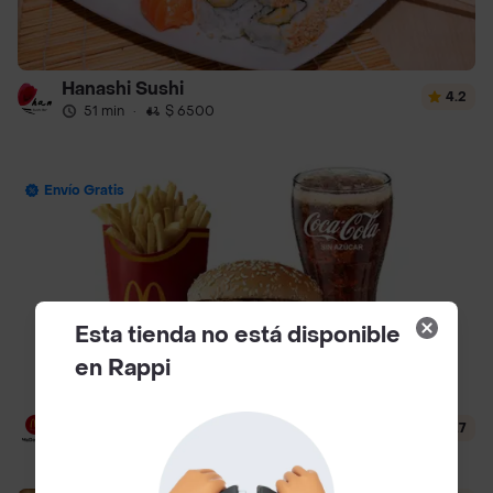
Hanashi Sushi
4.2
51 min
·
$ 6500
Envío Gratis
Esta tienda no está disponible
en Rappi
McDonald's
4.7
12 min
·
$ 3500