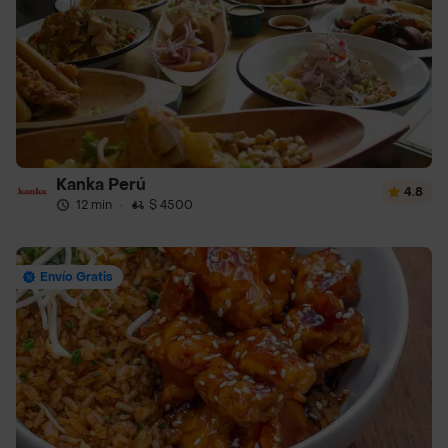
Kanka Perú
4.8
12 min
·
$ 4500
Envío Gratis