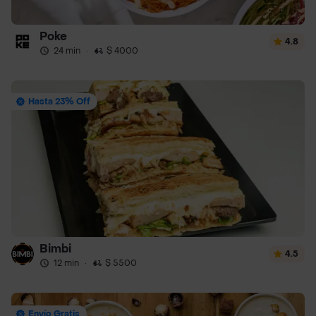
Poke
4.8
24 min
·
$ 4000
Hasta 23% Off
Bimbi
4.5
12 min
·
$ 5500
Envío Gratis