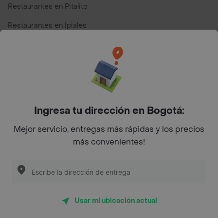
Restaurantes en Pitalito
Restaurantes en Ipiales
Restaurantes en San Andres
Restaurantes cerca de mi para pedir Comida a Domicilio -
Top Marcas y Cadenas de Restaurantes
Ingresa tu dirección en Bogotá:
Encuéntranos en estos países
Mejor servicio, entregas más rápidas y los precios
más convenientes!
App Store
Google play
AppGallery
Usar mi ubicación actual