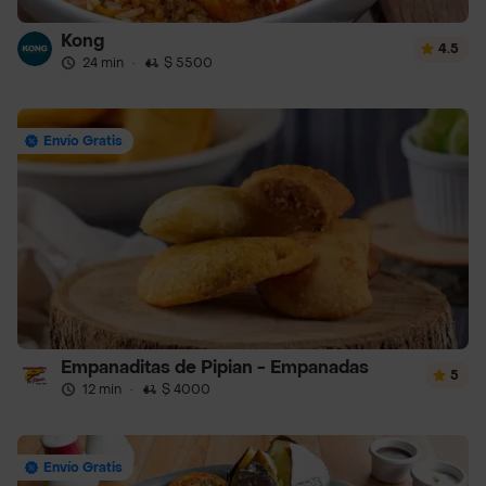
Kong
4.5
24 min
·
$ 5500
Envío Gratis
Empanaditas de Pipian - Empanadas
5
12 min
·
$ 4000
Envío Gratis