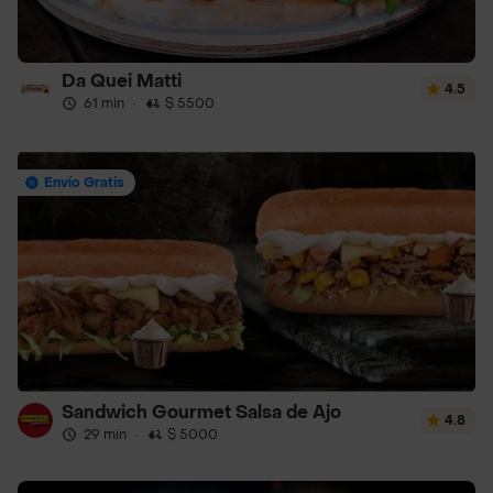
Da Quei Matti
4.5
61 min
·
$ 5500
Envío Gratis
Sandwich Gourmet Salsa de Ajo
4.8
29 min
·
$ 5000