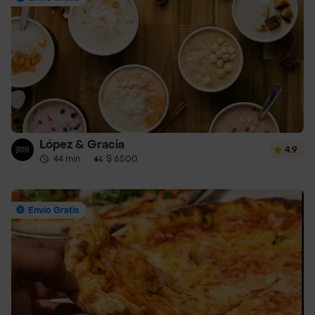
López & Gracia
4.9
44 min
·
$ 6500
Envío Gratis