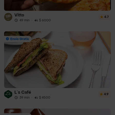
Vitto
4.7
49 min
·
$ 6000
Envío Gratis
L´s Café
4.9
39 min
·
$ 4500