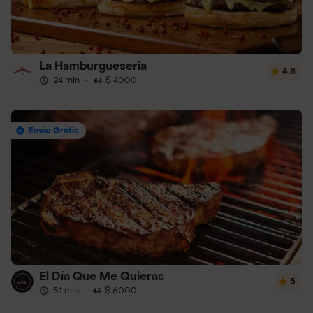
La Hamburgueseria
4.8
24 min
·
$ 4000
Envío Gratis
El Día Que Me Quieras
5
51 min
·
$ 6000