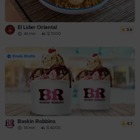
El Lider Oriental
3.6
44 min
·
$ 7000
Envío Gratis
Baskin Robbins
4.7
14 min
·
$ 4000