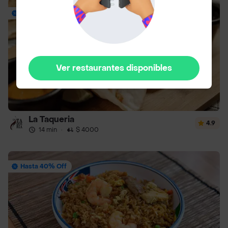
Envío Gratis
Ver restaurantes disponibles
La Taqueria
4.9
14 min
·
$ 4000
Hasta 40% Off