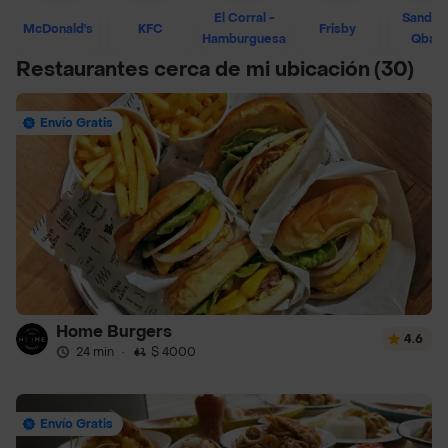
El Corral -
Sandwi
McDonald's
KFC
Frisby
Hamburguesa
Qban
Restaurantes cerca de mi ubicación
(30)
Envío Gratis
Home Burgers
4.6
24 min
·
$ 4000
Envío Gratis