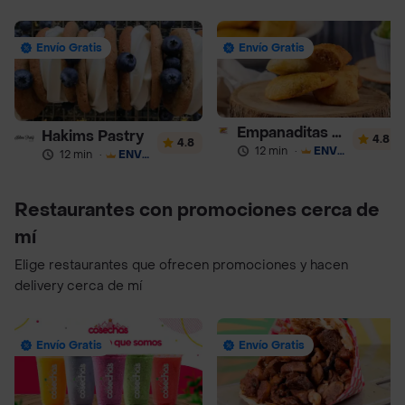
Envío Gratis
Envío Gratis
Empanaditas de Pipian - Empanadas
Hakims Pastry
4.8
4.8
12 min
·
ENVÍO GRATIS
12 min
·
ENVÍO GRATIS
Restaurantes con promociones cerca de
mí
Elige restaurantes que ofrecen promociones y hacen
delivery cerca de mí
Envío Gratis
Envío Gratis