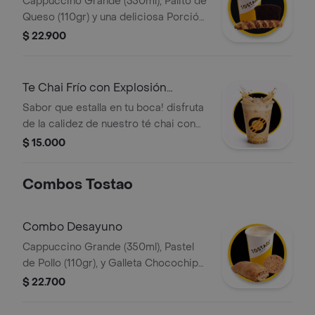
Cappuccino Grande (350ml), Palito de
Queso (110gr) y una deliciosa Porción
de Torta de Chocolate
$ 22.900
Te Chai Frío con Explosión
Caramelo
Sabor que estalla en tu boca! disfruta
de la calidez de nuestro té chai con
leche cremosa y el toque dulce del
$ 15.000
caramelo, refrescado con hielo. lo
mejor: incluye perlas explosivas que
Combos Tostao
liberan todo su sabor al morderlas.
una combinación vibrante de
especias y diversión en cada sorbo.
Combo Desayuno
Cappuccino Grande (350ml), Pastel
de Pollo (110gr), y Galleta Chocochips
(50gr)
$ 22.700