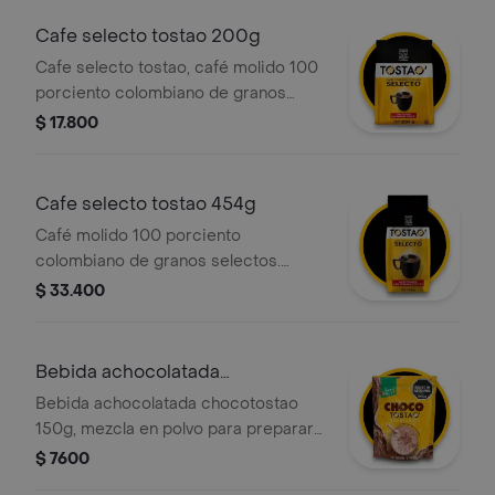
Cafe selecto tostao 200g
Cafe selecto tostao, café molido 100
porciento colombiano de granos
selectos. paquete de 200g, listo para
$ 17.800
preparar y disfrutar.
Cafe selecto tostao 454g
Café molido 100 porciento
colombiano de granos selectos.
paquete de 454g, listo para preparar
$ 33.400
y disfrutar.
Bebida achocolatada
chocotostao 150g
Bebida achocolatada chocotostao
150g, mezcla en polvo para preparar
una deliciosa bebida achocolatada
$ 7600
con el sabor único y los trozos