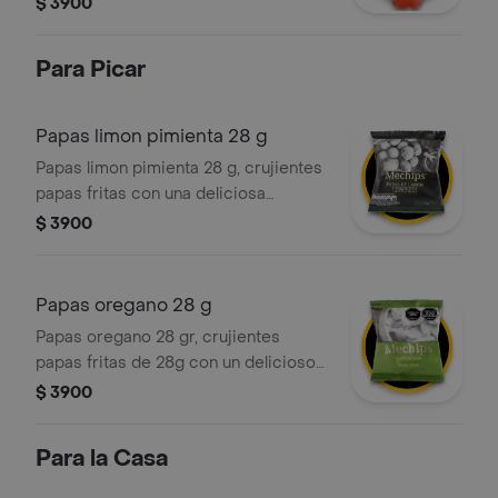
$ 3900
Para Picar
Papas limon pimienta 28 g
Papas limon pimienta 28 g, crujientes
papas fritas con una deliciosa
combinación de sabores a limón y
$ 3900
pimienta.
Papas oregano 28 g
Papas oregano 28 gr, crujientes
papas fritas de 28g con un delicioso
toque de orégano.
$ 3900
Para la Casa