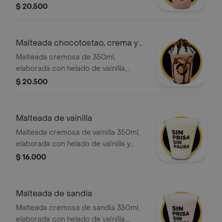
leche deslactosada y trozos nuestro
$ 20.500
exclusivo y crocante choco tostao,
con chantilly y adición chocotostao
Malteada chocotostao, crema y
adición
Malteada cremosa de 350ml,
elaborada con helado de vainilla,
leche deslactosada y trozos nuestro
$ 20.500
exclusivo y crocante choco tostao,
con crema chantilly y salsa de
chocolate
Malteada de vainilla
Malteada cremosa de vainilla 350ml,
elaborada con helado de vainilla y
leche deslactosada, con la opción de
$ 16.000
agregar el topping de tu elección.
Malteada de sandia
Malteada cremosa de sandia 350ml,
elaborada con helado de vainilla,