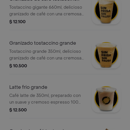
gigante
Tostaccino gigante 660ml, delicioso
granizado de café con una cremosa
mezcla de café 100 porciento
$ 12.100
colombiano y chocolate, con la
opción de agregar el topping de tu
elección.
Granizado tostaccino grande
Tostaccino grande 350ml, delicioso
granizado de café con una cremosa
mezcla de café 100 porciento
$ 10.500
colombiano y chocolate, con la
opción de agregar el topping de tu
elección.
Latte frio grande
Café latte de 350ml, preparado con
un suave y cremoso espresso 100
porciento colombiano, la cantidad
$ 12.500
justa de leche fría y una ligera capa
de espuma, servido con hielo.