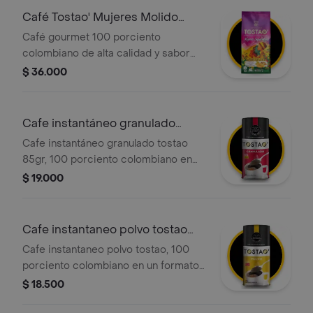
Café Tostao' Mujeres Molido
340g
Café gourmet 100 porciento
colombiano de alta calidad y sabor
superior. Edición especial premium
$ 36.000
exportación que resalta el trabajo de
las mujeres caficultoras. Molido y listo
para disfrutar con exquisitas notas de
Cafe instantáneo granulado
vainilla, avellana y naranja dulce.
tostao
Cafe instantáneo granulado tostao
85gr, 100 porciento colombiano en
formato granulado. disfruta de una
$ 19.000
taza de café de forma rápida y
sencilla.
Cafe instantaneo polvo tostao
85g
Cafe instantaneo polvo tostao, 100
porciento colombiano en un formato
de polvo fino, ideal para una fácil y
$ 18.500
rápida preparación. paquete de 85g