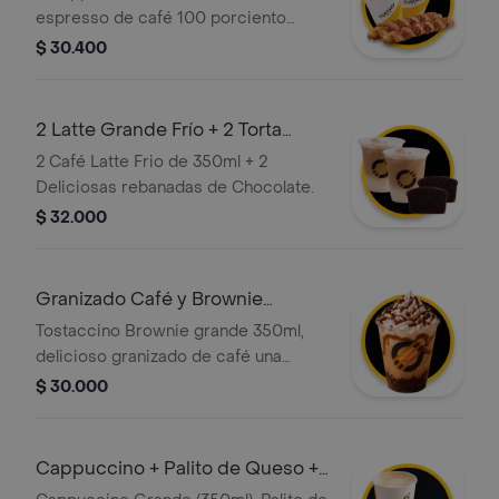
espresso de café 100 porciento
colombiano, con la proporción
$ 30.400
perfecta de leche vaporizada y una
generosa capa de espuma cremosa +
2 Deliciosos Palitos de Queso (110 gr),
2 Latte Grande Frío + 2 Torta
hechos a partir de masa de hojaldre
Chocolate
2 Café Latte Frio de 350ml + 2
con relleno de queso.
Deliciosas rebanadas de Chocolate.
$ 32.000
Granizado Café y Brownie
Grande
Tostaccino Brownie grande 350ml,
delicioso granizado de café una
mezcla de café 100 porciento
$ 30.000
colombiano y chocolate servido en
una base de brownie, con crema
chantilly, salsa de caramelo y lluvia de
Cappuccino + Palito de Queso +
brownie.
Torta