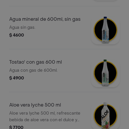
comidas o como snack saludable.
Agua mineral de 600ml, sin gas
Agua sin gas.
$ 4600
Tostao' con gas 600 ml
Agua con gas de 600ml.
$ 4900
Aloe vera lyche 500 ml
Aloe vera lyche 500 ml, refrescante
bebida de aloe vera con el dulce y
exótico sabor a lychee
$ 7700