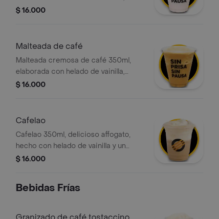
leche deslactosada y nuestro
$ 16.000
delicioso syrup de sandia, con la
opción de agregar el topping de tu
elección.
Malteada de café
Malteada cremosa de café 350ml,
elaborada con helado de vainilla,
leche deslactosada y nuestro
$ 16.000
delicioso espresso doble 100
porciento colombiano, con la opción
de agregar el topping de tu elección.
Cafelao
Cafelao 350ml, delicioso affogato,
hecho con helado de vainilla y un
delicioso espresso doble 100
$ 16.000
porciento colombiano, pidelo con
crema chantilly y salsa a tu gusto.
Bebidas Frías
Granizado de café tostaccino