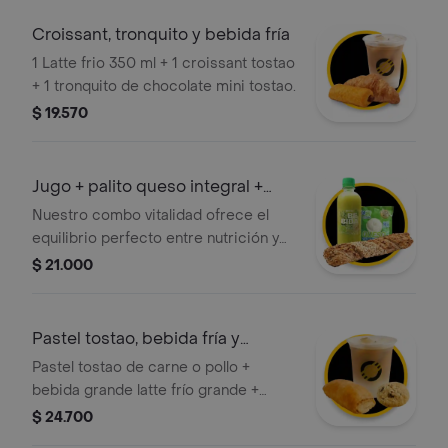
Croissant, tronquito y bebida fría
1 Latte frio 350 ml + 1 croissant tostao
+ 1 tronquito de chocolate mini tostao.
$ 19.570
Jugo + palito queso integral +
queso
Nuestro combo vitalidad ofrece el
equilibrio perfecto entre nutrición y
sabor artesanal; incluye un palito de
$ 21.000
queso integral rico en fibra, el toque
tradicional del queso siete cueros y
un refrescante jugo verde o de
Pastel tostao, bebida fría y
zanahoria.
galleta
Pastel tostao de carne o pollo +
bebida grande latte frío grande +
galleta tostao de 50g de choco chips
$ 24.700
o avena. ¡tu elección en cada