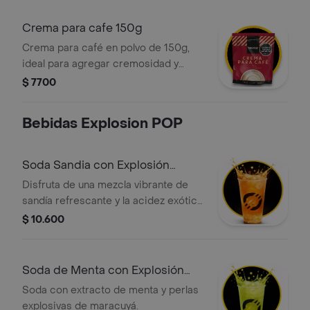
crocantes de nuestro exclusivo
choco tostao.
Crema para cafe 150g
Crema para café en polvo de 150g,
ideal para agregar cremosidad y
suavizar el sabor de tu café.
$ 7700
Bebidas Explosion POP
Soda Sandia con Explosión
Maracuyá
Disfruta de una mezcla vibrante de
sandía refrescante y la acidez exótica
del maracuyá. esta soda artesanal
$ 10.600
incluye perlas de fruta ("popping
boba") que liberan un concentrado
intenso de maracuyá al morderlas,
Soda de Menta con Explosión
creando una experiencia interactiva y
Maracuyá
Soda con extracto de menta y perlas
deliciosa.
explosivas de maracuyá.