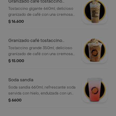
Granizado café tostaccino
gigante full
Tostaccino gigante 660ml, delicioso
granizado de café con una cremosa
mezcla de café 100 porciento
$ 16.600
colombiano y chocolate, con crema
chantilly y salsa caramelo
Granizado café tostaccino
grande full
Tostaccino grande 350ml, delicioso
granizado de café con una cremosa
mezcla de café 100 porciento
$ 15.000
colombiano y chocolate, con crema
chantilly y salsa de caramelo.
Soda sandia
Soda sandia 660ml, refrescante soda
servida con hielo, endulzada con un
delicioso jarabe de sandía.
$ 6600