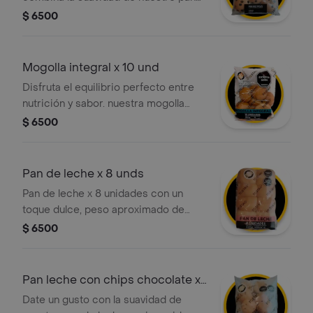
tradicional con el toque dulce y
$ 6500
natural de las uvas pasas
seleccionadas. es la opción perfecta
para acompañar tu café, chocolate o
Mogolla integral x 10 und
para un snack rápido a cualquier hora
Disfruta el equilibrio perfecto entre
del día.
nutrición y sabor. nuestra mogolla
integral ofrece una miga suave y un
$ 6500
alto contenido de fibra, ideal para un
desayuno saludable o una merienda
ligera. el toque artesanal de tostao'
Pan de leche x 8 unds
listo para compartir en casa.
Pan de leche x 8 unidades con un
toque dulce, peso aproximado de
440g.
$ 6500
Pan leche con chips chocolate x
8 unds
Date un gusto con la suavidad de