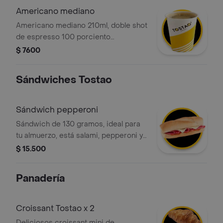
Americano mediano
Americano mediano 210ml, doble shot
de espresso 100 porciento
colombiano, diluido con agua. sabor
$ 7600
intenso y limpio.
Sándwiches Tostao
Sándwich pepperoni
Sándwich de 130 gramos, ideal para
tu almuerzo, está salami, pepperoni y
queso. además, el pan está
$ 15.500
perfectamente tostado para una
textura crujiente.
Panadería
Croissant Tostao x 2
Deliciosos croissant mini de