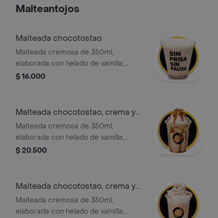
Malteantojos
Malteada chocotostao
Malteada cremosa de 350ml,
elaborada con helado de vainilla,
leche deslactosada y trozos nuestro
$ 16.000
exclusivo y crocante choco tostao,
con la opción de agregar el topping
de tu elección.
Malteada chocotostao, crema y
adición
Malteada cremosa de 350ml,
elaborada con helado de vainilla,
leche deslactosada y trozos nuestro
$ 20.500
exclusivo y crocante choco tostao,
con crema chantilly y salsa de
caramelo
Malteada chocotostao, crema y
adición
Malteada cremosa de 350ml,
elaborada con helado de vainilla,