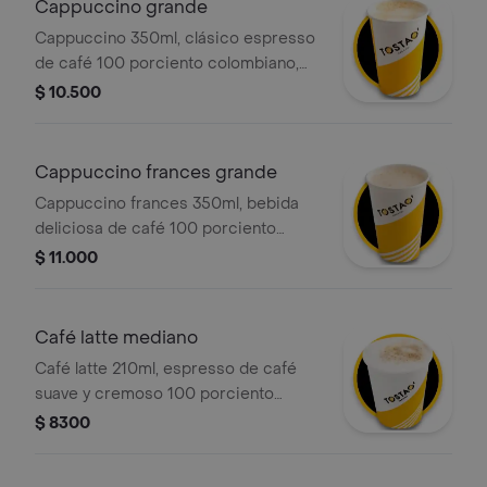
Cappuccino grande
Cappuccino 350ml, clásico espresso
de café 100 porciento colombiano,
con la proporción perfecta de leche
$ 10.500
vaporizada y una generosa capa de
espuma cremosa.
Cappuccino frances grande
Cappuccino frances 350ml, bebida
deliciosa de café 100 porciento
colombiano, leche deslactosada,
$ 11.000
aroma y sabor a vainilla, que ofrece
una sensación cremosa y una
experiencia sensorial placentera en
Café latte mediano
cada sorbo.
Café latte 210ml, espresso de café
suave y cremoso 100 porciento
colombiano con la cantidad justa de
$ 8300
leche vaporizada y una ligera capa de
espuma. .