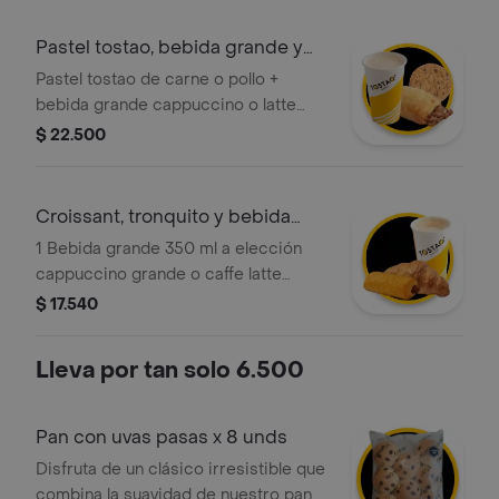
categoría!
Pastel tostao, bebida grande y
galleta
Pastel tostao de carne o pollo +
bebida grande cappuccino o latte
caliente + galleta tostao de 50g de
$ 22.500
choco chips o avena. ¡tu elección en
cada categoría!
Croissant, tronquito y bebida
caliente
1 Bebida grande 350 ml a elección
cappuccino grande o caffe latte
grande + 1 croissant tostao + 1
$ 17.540
tronquito de chocolate mini tostao.
Lleva por tan solo 6.500
Pan con uvas pasas x 8 unds
Disfruta de un clásico irresistible que
combina la suavidad de nuestro pan