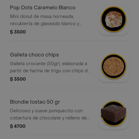
Pop Dots Caramelo Blanco
Mini donut de masa horneada,
recubierta de glaseado blanco y
decorada con trocitos de caramelo
$ 3500
que aportan una sabor único.
Galleta choco chips
Galleta crocante (50gr), elaborada a
partir de harina de trigo con chips de
chocolate.
$ 3500
Blondie tostao 50 gr
Delicioso y suave ponquecito con
cobertura de chocolate y relleno de
vainilla con chips
$ 4700