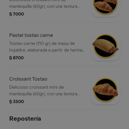
mantequilla (60gr), con una textura
crujiente por fuera y suave por
$ 7000
dentro, elaborado con masa
hojaldrada y un intenso sabor a
mantequilla. ¡perfecto para cualquier
Pastel tostao carne
momento del día!
Tostao carne (110 gr) de masa de
hojaldre, elaborada a partir de harina
de trigo fortificada, grasa vegetal y
$ 8700
relleno de carne.
Croissant Tostao
Delicioso croissant mini de
mantequilla (60gr), con una textura
crujiente por fuera y suave por
$ 3500
dentro, elaborado con masa
hojaldrada y un intenso sabor a
Repostería
mantequilla. ¡perfecto para cualquier
momento del día!