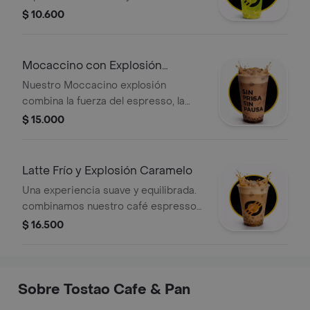
$ 10.600
Mocaccino con Explosión
Caramelo
Nuestro Moccacino explosión
combina la fuerza del espresso, la
cremosidad del chocolate y la
$ 15.000
sorpresa de nuestras perlas
explosivas de caramelo que se
deshacen en tu boca.
Latte Frío y Explosión Caramelo
Una experiencia suave y equilibrada.
combinamos nuestro café espresso
de especialidad con leche fría
$ 16.500
seleccionada, finalizando con un
generoso "drizzle" de caramelo
dorado. es la bebida perfecta para
quienes buscan un café con cuerpo,
Sobre Tostao Cafe & Pan
pero con un final dulce y refrescante.