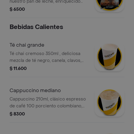
nuestro pan de leche, enriquecido
con deliciosas chispas de chocolate.
$ 6500
es el acompañamiento perfecto para
un café a media tarde o para
Bebidas Calientes
sorprender a los niños en la lonchera.
un snack dulce y esponjoso con la
calidad artesanal de tostao.
Té chai grande
Té chai cremoso 350ml , deliciosa
mezcla de té negro, canela, clavos,
jengibre y leche deslactosada .
$ 11.600
Cappuccino mediano
Cappuccino 210ml, clásico espresso
de café 100 porciento colombiano,
con la proporción perfecta de leche
$ 8300
vaporizada y una generosa capa de
espuma cremosa.