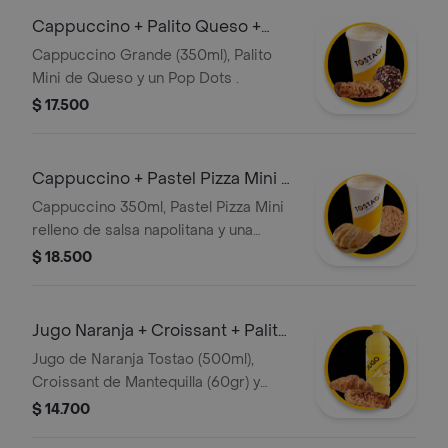
Cappuccino + Palito Queso +
Pop Dots
Cappuccino Grande (350ml), Palito
Mini de Queso y un Pop Dots .
$ 17.500
Cappuccino + Pastel Pizza Mini +
Galleta
Cappuccino 350ml, Pastel Pizza Mini
relleno de salsa napolitana y una
Galleta Chocochips (50gr)
$ 18.500
Jugo Naranja + Croissant + Palito
Q Mini
Jugo de Naranja Tostao (500ml),
Croissant de Mantequilla (60gr) y
Palito de Queso Mini
$ 14.700