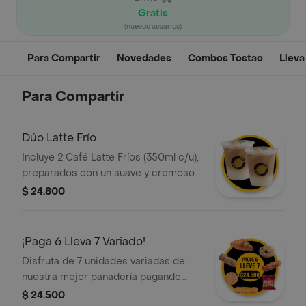
Gratis
(nuevos usuarios)
Para Compartir
Novedades
Combos Tostao
Lleva
Para Compartir
Dúo Latte Frío
Incluye 2 Café Latte Fríos (350ml c/u),
preparados con un suave y cremoso
espresso porciento colombiano, la
$ 24.800
medida perfecta de leche fría, hielo y
una ligera capa de espuma. Ideal para
compartir.
¡Paga 6 Lleva 7 Variado!
Disfruta de 7 unidades variadas de
nuestra mejor panadería pagando
solo 6. Un mix perfecto que incluye
$ 24.500