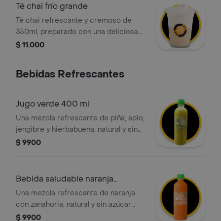
Té chai frío grande
Té chai refrescante y cremoso de
350ml, preparado con una deliciosa
mezcla de té negro, canela, clavos,
$ 11.000
jengibre y leche deslactosada,
servido con hielo
Bebidas Refrescantes
Jugo verde 400 ml
Una mezcla refrescante de piña, apio,
jengibre y hierbabuena, natural y sin
azúcar añadida, ideal para acompañar
$ 9900
tus comidas o como snack saludable.
Bebida saludable naranja
zanahoria
Una mezcla refrescante de naranja
con zanahoria, natural y sin azúcar
añadida, ideal para acompañar tus
$ 9900