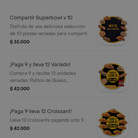
Croissants, Palitos de Queso Mini y
Galletas.
Compartir Superbowl x 10
Disfruta de una deliciosa selección
de 10 piezas variadas para compartir
en familia o con amigos: Croissants,
$ 35.000
Galletas y Palitos de Queso Mini.
Ideales para calmar el antojo de
todos.
¡Paga 9 y lleva 12 Variado!
Compra 9 y recibe 12 unidades
variadas: Palitos de Queso,
Croissants y Galletas.
$ 42.000
¡Paga 9 lleva 12 Croissant!
Lleva 12 croissants pagando solo 9.
$ 42.000