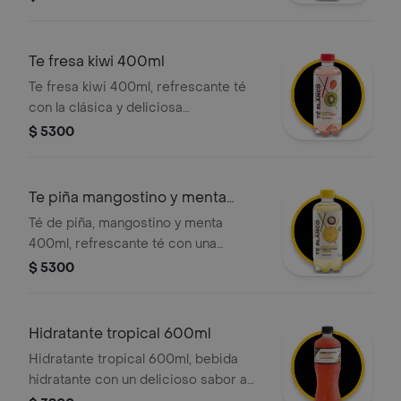
Te fresa kiwi 400ml
Te fresa kiwi 400ml, refrescante té
con la clásica y deliciosa
combinación de sabores: la dulzura
$ 5300
de la fresa y el toque acidito del kiwi.
Te piña mangostino y menta
400ml
Té de piña, mangostino y menta
400ml, refrescante té con una
exótica combinación de sabores:
$ 5300
piña, mangostino y un toque de menta.
Hidratante tropical 600ml
Hidratante tropical 600ml, bebida
hidratante con un delicioso sabor a
frutas tropicales