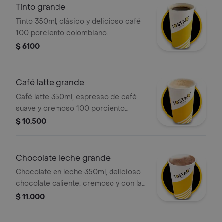
Tinto grande
Tinto 350ml, clásico y delicioso café
100 porciento colombiano.
$ 6100
Café latte grande
Café latte 350ml, espresso de café
suave y cremoso 100 porciento
colombiano con la cantidad justa de
$ 10.500
leche vaporizada y una ligera capa de
espuma. .
Chocolate leche grande
Chocolate en leche 350ml, delicioso
chocolate caliente, cremoso y con la
textura perfecta. preparado con leche
$ 11.000
deslactosada.