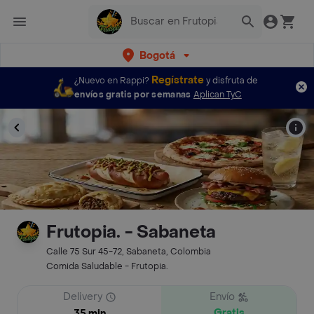
Bogotá
Regístrate
¿Nuevo en Rappi?
y disfruta de
envíos gratis por semanas
Aplican TyC
Frutopia. - Sabaneta
Calle 75 Sur 45-72, Sabaneta, Colombia
Comida Saludable - Frutopia.
Delivery
Envío
Gratis
35 min