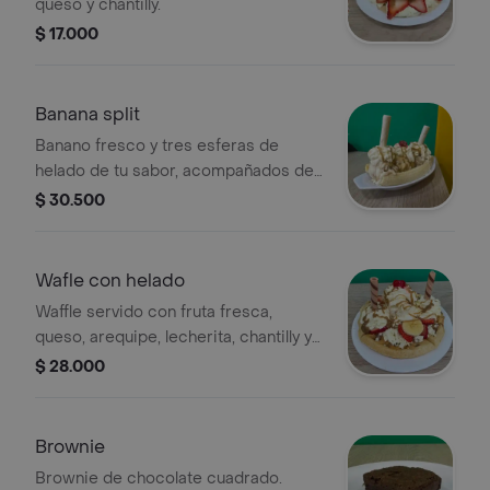
queso y chantilly.
$ 17.000
Banana split
Banano fresco y tres esferas de
helado de tu sabor, acompañados de
una lluvia de queso, suave crema
$ 30.500
chantilly e hilos de arequipe y leche
condensada.
Wafle con helado
Waffle servido con fruta fresca,
queso, arequipe, lecherita, chantilly y
una bola de helado.
$ 28.000
Brownie
Brownie de chocolate cuadrado.