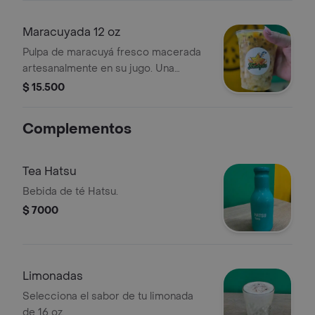
Maracuyada 12 oz
Pulpa de maracuyá fresco macerada
artesanalmente en su jugo. Una
explosión de cítricos servida con
$ 15.500
hielo frappé y un toque de lecherita.
Complementos
Tea Hatsu
Bebida de té Hatsu.
$ 7000
Limonadas
Selecciona el sabor de tu limonada
de 16 oz.