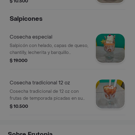
$ 10.500
Salpicones
Cosecha especial
Salpicón con helado, capas de queso,
chantilly, lecherita y barquillo
crujiente.
$ 19.000
Cosecha tradicional 12 oz
Cosecha tradicional de 12 oz con
frutas de temporada picadas en su
jugo, lecherita y un barquillo.
$ 10.500
Sobre Frutopia.