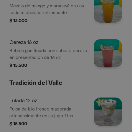
Mezcla de mango y maracuyá en una
soda michelada refrescante.
$ 13.000
Cereza 16 oz
Bebida gasificada con sabor a cereza
en presentación de 16 oz.
$ 15.500
Tradición del Valle
Lulada 12 oz
Pulpa de lulo fresco macerada
artesanalmente en su jugo. Una
explosión de cítricos servida con
$ 15.500
hielo frappé y un toque de lecherita.