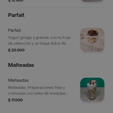
$ 12.500
potenciada para un extra de energía.
Parfait
Parfait
Yogurt griego y granola, con tu fruta
de selección y un toque dulce de
mermelada del sabor que elijas
$ 20.000
Malteadas
Malteadas
Malteadas. Preparaciones frías y
cremosas con salsa de arequipe,
crema batida y trozos de brownie.
$ 17.000