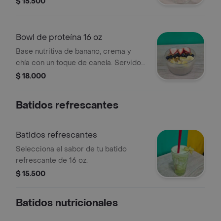
$ 15.500
Bowl de proteína 16 oz
Base nutritiva de banano, crema y
chía con un toque de canela. Servido
con granola crocante, fresas, banano
$ 18.000
y arándanos frescos.
Batidos refrescantes
Batidos refrescantes
Selecciona el sabor de tu batido
refrescante de 16 oz.
$ 15.500
Batidos nutricionales