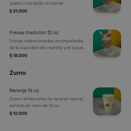
queso y barquillo crocante.
$ 21.000
Fresas tradición 12 oz
Fresas seleccionadas acompañadas
de la suavidad del chantilly y el toque
clásico de la lecherita. Servidas con
$ 18.000
un barquillo crocante para una
experiencia dulce refrescante.
Zumo
Naranja 16 oz
Zumo refrescante de naranja natural,
servido en vaso de 16 oz.
$ 12.000