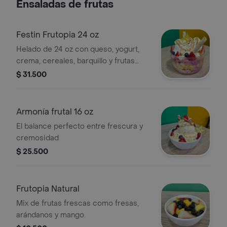
Ensaladas de frutas
Festin Frutopia 24 oz
Helado de 24 oz con queso, yogurt,
crema, cereales, barquillo y frutas
variadas como kiwi, uvas y moras.
$ 31.500
Armonía frutal 16 oz
El balance perfecto entre frescura y
cremosidad
$ 25.500
Frutopia Natural
Mix de frutas frescas como fresas,
arándanos y mango.