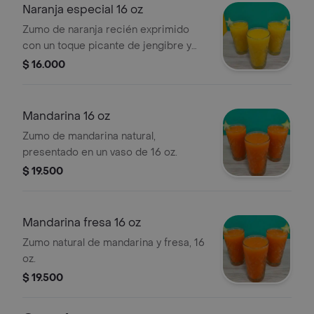
Naranja especial 16 oz
Zumo de naranja recién exprimido
con un toque picante de jengibre y
miel pura. Potenciado con cola
$ 16.000
granulada para un inicio de día con
energía.
Mandarina 16 oz
Zumo de mandarina natural,
presentado en un vaso de 16 oz.
$ 19.500
Mandarina fresa 16 oz
Zumo natural de mandarina y fresa, 16
oz.
$ 19.500