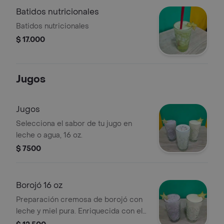
Batidos nutricionales
Batidos nutricionales
$ 17.000
Jugos
Jugos
Selecciona el sabor de tu jugo en
leche o agua, 16 oz.
$ 7500
Borojó 16 oz
Preparación cremosa de borojó con
leche y miel pura. Enriquecida con el
sabor clásico del Milo y cola