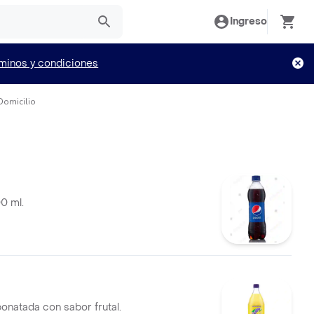
Ingreso
minos y condiciones
Domicilio
0 ml.
onatada con sabor frutal.