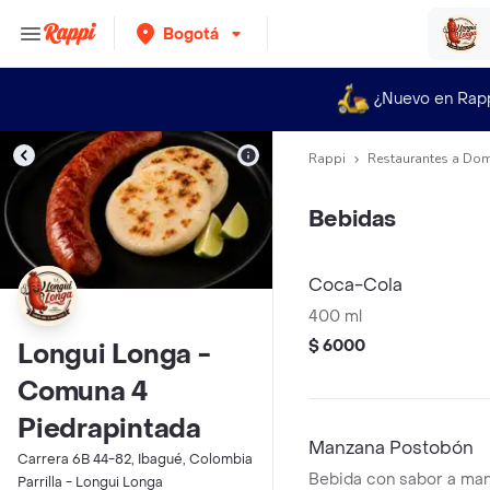
Bogotá
¿Nuevo en Rap
Rappi
Restaurantes a Dom
Bebidas
Coca-Cola
400 ml
$ 6000
Longui Longa -
Comuna 4
Piedrapintada
Manzana Postobón
Carrera 6B 44-82, Ibagué, Colombia
Bebida con sabor a man
Parrilla - Longui Longa