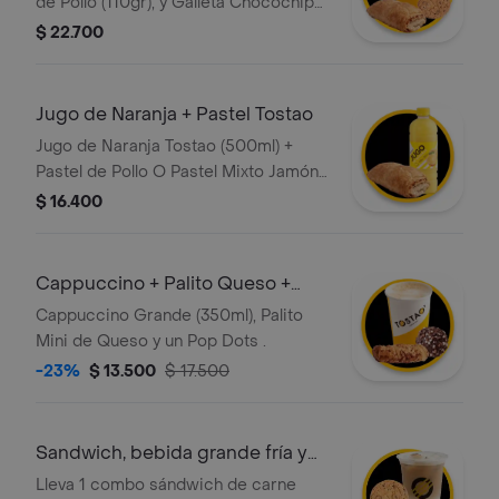
de Pollo (110gr), y Galleta Chocochips
o avena (50gr)
$ 22.700
Jugo de Naranja + Pastel Tostao
Jugo de Naranja Tostao (500ml) +
Pastel de Pollo O Pastel Mixto Jamón
Y Queso (110gr)
$ 16.400
Cappuccino + Palito Queso +
Pop Dots
Cappuccino Grande (350ml), Palito
Mini de Queso y un Pop Dots .
-23%
$ 13.500
$ 17.500
Sandwich, bebida grande fría y
gallleta
Lleva 1 combo sándwich de carne