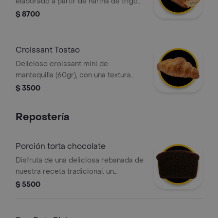
elaborado a partir de harina de trigo
fortificada, grasa vegetal con relleno
$ 8700
de pollo.
Croissant Tostao
Delicioso croissant mini de
mantequilla (60gr), con una textura
crujiente por fuera y suave por
$ 3500
dentro, elaborado con masa
hojaldrada y un intenso sabor a
Repostería
mantequilla. ¡perfecto para cualquier
momento del día!
Porción torta chocolate
Disfruta de una deliciosa rebanada de
nuestra receta tradicional. un
bizcocho suave de cacao con capas
$ 5500
de chocolate cremoso. el balance
perfecto de dulce para acompañar tu
día.