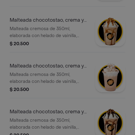
exclusivo y crocante choco tostao,
con la opción de agregar el topping
de tu elección.
Malteada chocotostao, crema y
adición
Malteada cremosa de 350ml,
elaborada con helado de vainilla,
leche deslactosada y trozos nuestro
$ 20.500
exclusivo y crocante choco tostao,
con crema chantilly y salsa de
caramelo
Malteada chocotostao, crema y
adición
Malteada cremosa de 350ml,
elaborada con helado de vainilla,
leche deslactosada y trozos nuestro
$ 20.500
exclusivo y crocante choco tostao,
con chantilly y adición chocotostao
Malteada chocotostao, crema y
adición
Malteada cremosa de 350ml,
elaborada con helado de vainilla,
leche deslactosada y trozos nuestro