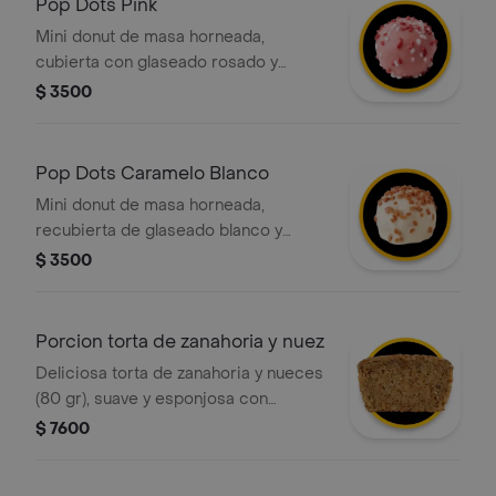
Pop Dots Pink
Mini donut de masa horneada,
cubierta con glaseado rosado y
decoradas con grageas blancas y
$ 3500
rojas
Pop Dots Caramelo Blanco
Mini donut de masa horneada,
recubierta de glaseado blanco y
decorada con trocitos de caramelo
$ 3500
que aportan una sabor único.
Porcion torta de zanahoria y nuez
Deliciosa torta de zanahoria y nueces
(80 gr), suave y esponjosa con
pequeños trozos de zanahoria en su
$ 7600
interior.