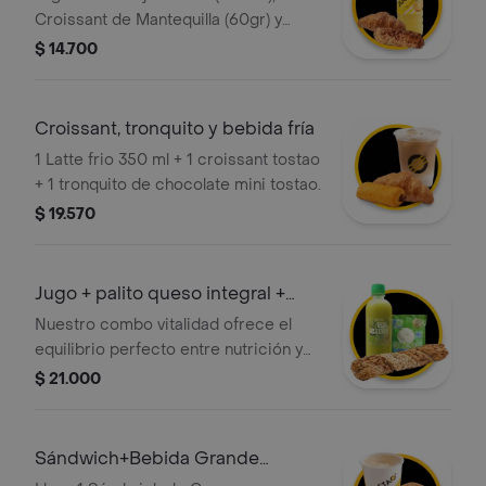
Croissant de Mantequilla (60gr) y
Palito de Queso Mini
$ 14.700
Croissant, tronquito y bebida fría
1 Latte frio 350 ml + 1 croissant tostao
+ 1 tronquito de chocolate mini tostao.
$ 19.570
Jugo + palito queso integral +
queso
Nuestro combo vitalidad ofrece el
equilibrio perfecto entre nutrición y
sabor artesanal; incluye un palito de
$ 21.000
queso integral rico en fibra, el toque
tradicional del queso siete cueros y
un refrescante jugo verde o de
Sándwich+Bebida Grande
zanahoria.