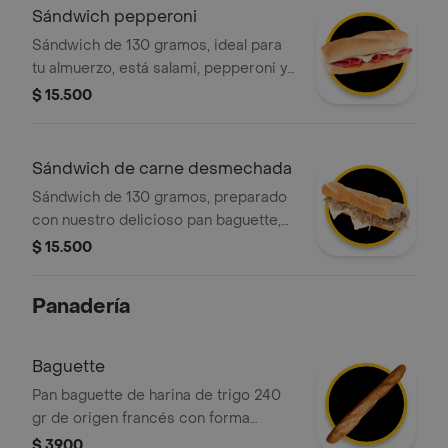
Sándwich pepperoni
Sándwich de 130 gramos, ideal para
tu almuerzo, está salami, pepperoni y
queso. además, el pan está
$ 15.500
perfectamente tostado para una
textura crujiente.
Sándwich de carne desmechada
Sándwich de 130 gramos, preparado
con nuestro delicioso pan baguette,
relleno con carne de res desmechada
$ 15.500
y queso mozzarella. opcionalmente,
puedes pedirlo caliente para que el
Panadería
queso se derrita.
Baguette
Pan baguette de harina de trigo 240
gr de origen francés con forma
alargada y corteza crujiente.
$ 3900