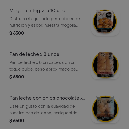
seleccionadas. es la opción perfecta
para acompañar tu café, chocolate o
Mogolla integral x 10 und
para un snack rápido a cualquier hora
Disfruta el equilibrio perfecto entre
del día.
nutrición y sabor. nuestra mogolla
integral ofrece una miga suave y un
$ 6500
alto contenido de fibra, ideal para un
desayuno saludable o una merienda
ligera. el toque artesanal de tostao'
Pan de leche x 8 unds
listo para compartir en casa.
Pan de leche x 8 unidades con un
toque dulce, peso aproximado de
440g.
$ 6500
Pan leche con chips chocolate x
8 unds
Date un gusto con la suavidad de
nuestro pan de leche, enriquecido
con deliciosas chispas de chocolate.
$ 6500
es el acompañamiento perfecto para