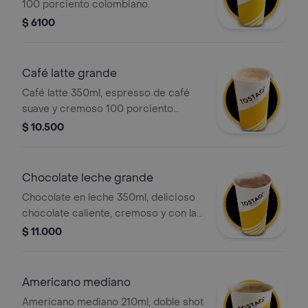
100 porciento colombiano.
$ 6100
Café latte grande
Café latte 350ml, espresso de café
suave y cremoso 100 porciento
colombiano con la cantidad justa de
$ 10.500
leche vaporizada y una ligera capa de
espuma. .
Chocolate leche grande
Chocolate en leche 350ml, delicioso
chocolate caliente, cremoso y con la
textura perfecta. preparado con leche
$ 11.000
deslactosada.
Americano mediano
Americano mediano 210ml, doble shot