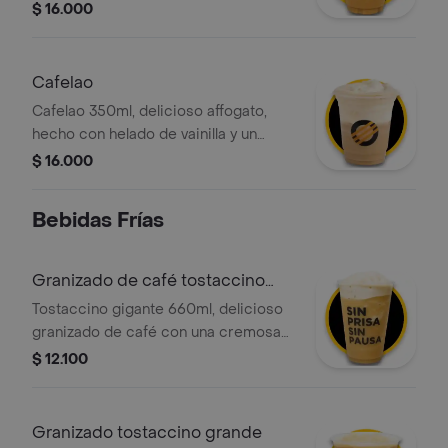
leche deslactosada y nuestro
$ 16.000
delicioso espresso doble 100
porciento colombiano, con la opción
de agregar el topping de tu elección.
Cafelao
Cafelao 350ml, delicioso affogato,
hecho con helado de vainilla y un
delicioso espresso doble 100
$ 16.000
porciento colombiano, pidelo con
crema chantilly y salsa a tu gusto.
Bebidas Frías
Granizado de café tostaccino
gigante
Tostaccino gigante 660ml, delicioso
granizado de café con una cremosa
mezcla de café 100 porciento
$ 12.100
colombiano y chocolate, con la
opción de agregar el topping de tu
elección.
Granizado tostaccino grande