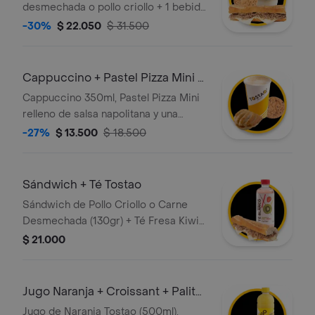
desmechada o pollo criollo + 1 bebida
grande 350 ml + 1 galleta
-30%
$ 22.050
$ 31.500
Cappuccino + Pastel Pizza Mini +
Galleta
Cappuccino 350ml, Pastel Pizza Mini
relleno de salsa napolitana y una
Galleta Chocochips (50gr)
-27%
$ 13.500
$ 18.500
Sándwich + Té Tostao
Sándwich de Pollo Criollo o Carne
Desmechada (130gr) + Té Fresa Kiwi
(400ml) O Té Blanco Piña Mangostino
$ 21.000
Menta (400ml)
Jugo Naranja + Croissant + Palito
Q Mini
Jugo de Naranja Tostao (500ml),