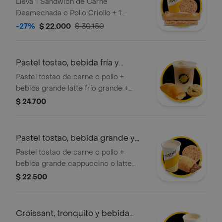
Caliente+Galleta
Lleva 1 Sándwich de Carne
Desmechada o Pollo Criollo + 1
Cappuccino o Latte Grande Caliente
-27%
$ 22.000
$ 30.150
350 ml + 1 Galleta de Chips o Avena
Pastel tostao, bebida fría y
galleta
Pastel tostao de carne o pollo +
bebida grande latte frío grande +
galleta tostao de 50g de choco chips
$ 24.700
o avena. ¡tu elección en cada
categoría!
Pastel tostao, bebida grande y
galleta
Pastel tostao de carne o pollo +
bebida grande cappuccino o latte
caliente + galleta tostao de 50g de
$ 22.500
choco chips o avena. ¡tu elección en
cada categoría!
Croissant, tronquito y bebida