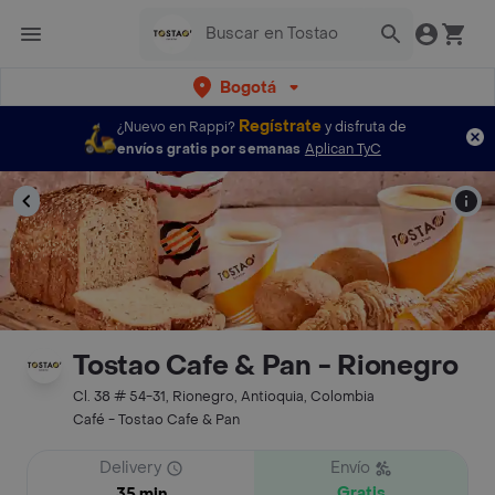
Bogotá
Regístrate
¿Nuevo en Rappi?
y disfruta de
envíos gratis por semanas
Aplican TyC
Tostao Cafe & Pan - Rionegro
Cl. 38 # 54-31, Rionegro, Antioquia, Colombia
Café - Tostao Cafe & Pan
Delivery
Envío
Gratis
35 min