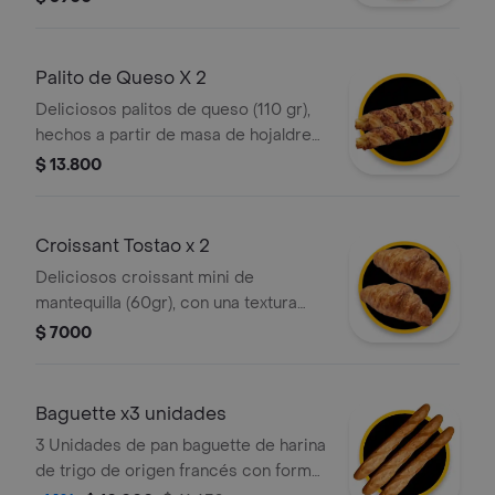
Palito de Queso X 2
Deliciosos palitos de queso (110 gr),
hechos a partir de masa de hojaldre
con relleno de queso
$ 13.800
Croissant Tostao x 2
Deliciosos croissant mini de
mantequilla (60gr), con una textura
crujiente por fuera y suave por
$ 7000
dentro, elaborado con masa
hojaldrada y un intenso sabor a
mantequilla. ¡perfecto para cualquier
Baguette x3 unidades
momento del día!
3 Unidades de pan baguette de harina
de trigo de origen francés con forma