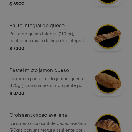
con relleno de queso
$ 6900
Palito integral de queso
Palito de queso integral (110 gr),
hecho con masa de hojaldre integral.
$ 7200
Pastel mixto jamón queso
Delicioso pastel mixto jamón-queso
(120gr), con una textura crujiente por
fuera y suave por dentro, elaborado
$ 8700
con masa hojaldrada y relleno de
jamón y queso ¡perfecto para
cualquier momento del día!
Croissant cacao avellana
Delicioso croissant de cacao avellana
(90gr), con una textura crujiente por