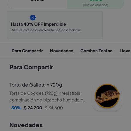
(nuevos usuarios)
Hasta 48% OFF imperdible
Disfruta este descuento en tu pedido y recíbelo
en minutos.
Para Compartir
Novedades
Combos Tostao
Lleva
Para Compartir
Torta de Galleta x 720g
Torta de Cookies (720g) Irresistible
combinación de bizcocho húmedo de
chocolate oscuro con sutiles notas
-30%
$ 24.200
$ 34.600
de vainilla, cada rebanada está
cargada con trozos de galleta de
Novedades
chocolate. ¡El contraste perfecto!.