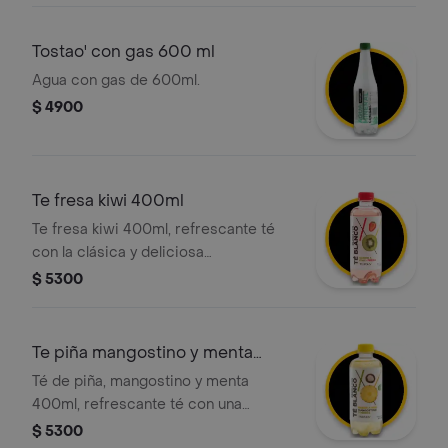
Tostao' con gas 600 ml
Agua con gas de 600ml.
$ 4900
Te fresa kiwi 400ml
Te fresa kiwi 400ml, refrescante té
con la clásica y deliciosa
combinación de sabores: la dulzura
$ 5300
de la fresa y el toque acidito del kiwi.
Te piña mangostino y menta
400ml
Té de piña, mangostino y menta
400ml, refrescante té con una
exótica combinación de sabores:
$ 5300