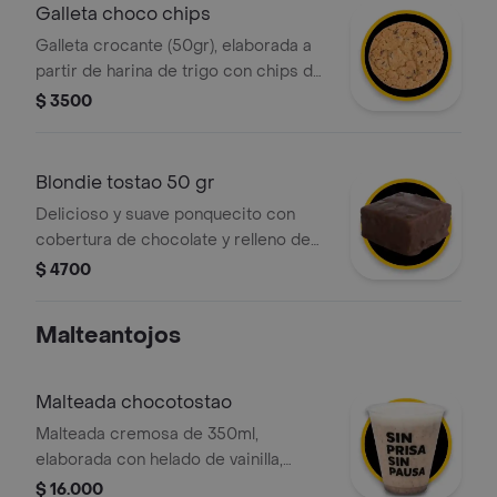
Galleta choco chips
Galleta crocante (50gr), elaborada a
partir de harina de trigo con chips de
chocolate.
$ 3500
Blondie tostao 50 gr
Delicioso y suave ponquecito con
cobertura de chocolate y relleno de
vainilla con chips
$ 4700
Malteantojos
Malteada chocotostao
Malteada cremosa de 350ml,
elaborada con helado de vainilla,
leche deslactosada y trozos nuestro
$ 16.000