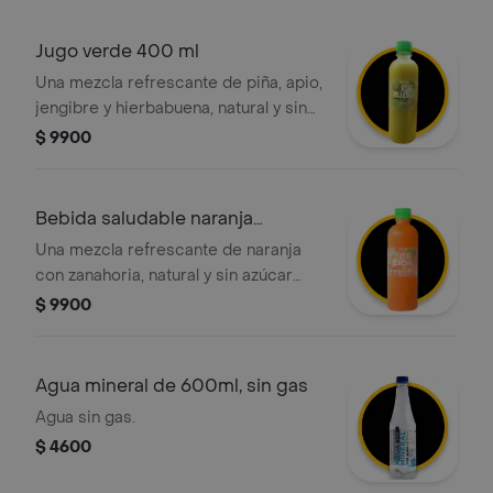
Jugo verde 400 ml
Una mezcla refrescante de piña, apio,
jengibre y hierbabuena, natural y sin
azúcar añadida, ideal para acompañar
$ 9900
tus comidas o como snack saludable.
Bebida saludable naranja
zanahoria
Una mezcla refrescante de naranja
con zanahoria, natural y sin azúcar
añadida, ideal para acompañar tus
$ 9900
comidas o como snack saludable.
Agua mineral de 600ml, sin gas
Agua sin gas.
$ 4600