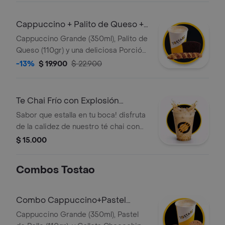
una base de brownie, con crema
chantilly, salsa de caramelo y lluvia de
Cappuccino + Palito de Queso +
brownie.
Torta
Cappuccino Grande (350ml), Palito de
Queso (110gr) y una deliciosa Porción
de Torta de Chocolate
-13%
$ 19.900
$ 22.900
Te Chai Frío con Explosión
Caramelo
Sabor que estalla en tu boca! disfruta
de la calidez de nuestro té chai con
leche cremosa y el toque dulce del
$ 15.000
caramelo, refrescado con hielo. lo
mejor: incluye perlas explosivas que
Combos Tostao
liberan todo su sabor al morderlas.
una combinación vibrante de
especias y diversión en cada sorbo.
Combo Cappuccino+Pastel
Pollo+Galleta
Cappuccino Grande (350ml), Pastel