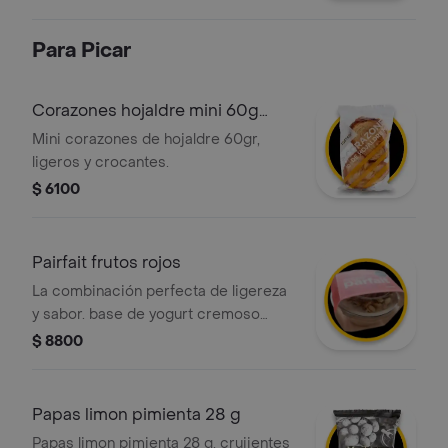
Para Picar
Corazones hojaldre mini 60g
tostao
Mini corazones de hojaldre 60gr,
ligeros y crocantes.
$ 6100
Pairfait frutos rojos
La combinación perfecta de ligereza
y sabor. base de yogurt cremoso
acompañado de una selección de
$ 8800
fresas, arándanos y moras frescas.
incluye una capa de granola artesanal
para el toque crocante ideal.
Papas limon pimienta 28 g
Papas limon pimienta 28 g, crujientes