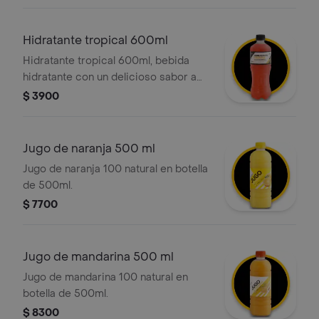
piña, mangostino y un toque de menta.
Hidratante tropical 600ml
Hidratante tropical 600ml, bebida
hidratante con un delicioso sabor a
frutas tropicales
$ 3900
Jugo de naranja 500 ml
Jugo de naranja 100 natural en botella
de 500ml.
$ 7700
Jugo de mandarina 500 ml
Jugo de mandarina 100 natural en
botella de 500ml.
$ 8300