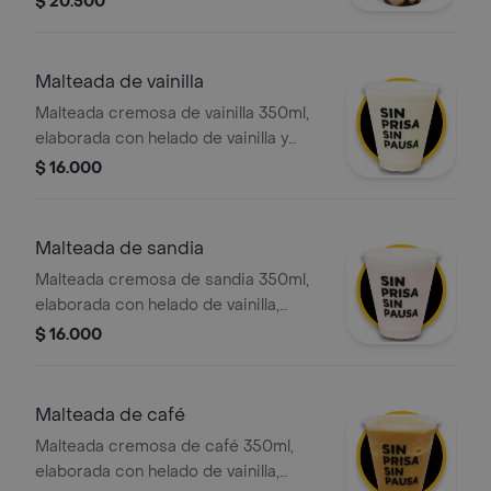
$ 20.500
exclusivo y crocante choco tostao,
con crema chantilly y salsa de
chocolate
Malteada de vainilla
Malteada cremosa de vainilla 350ml,
elaborada con helado de vainilla y
leche deslactosada, con la opción de
$ 16.000
agregar el topping de tu elección.
Malteada de sandia
Malteada cremosa de sandia 350ml,
elaborada con helado de vainilla,
leche deslactosada y nuestro
$ 16.000
delicioso syrup de sandia, con la
opción de agregar el topping de tu
elección.
Malteada de café
Malteada cremosa de café 350ml,
elaborada con helado de vainilla,