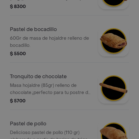
fuera y suave por dentro, elaborado
$ 8300
con masa hojaldrada y un intenso
sabor a cacao-avellanas. ¡perfecto
para cualquier momento del día!
Pastel de bocadillo
60Gr de masa de hojaldre relleno de
bocadillo.
$ 5500
Tronquito de chocolate
Masa hojaldre (85gr) relleno de
chocolate.¡perfecto para tu postre del
dia!
$ 5700
Pastel de pollo
Delicioso pastel de pollo (110 gr)