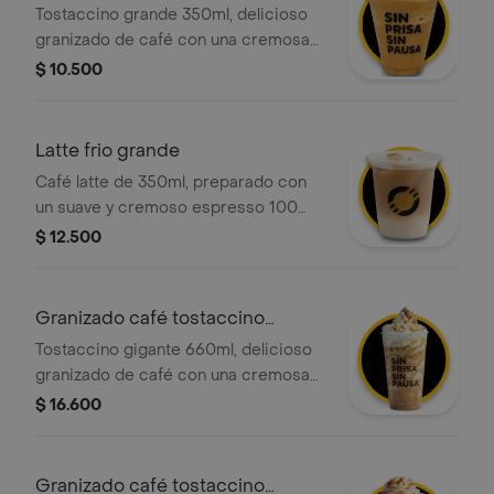
Tostaccino grande 350ml, delicioso
granizado de café con una cremosa
mezcla de café 100 porciento
$ 10.500
colombiano y chocolate, con la
opción de agregar el topping de tu
elección.
Latte frio grande
Café latte de 350ml, preparado con
un suave y cremoso espresso 100
porciento colombiano, la cantidad
$ 12.500
justa de leche fría y una ligera capa
de espuma, servido con hielo.
Granizado café tostaccino
gigante full
Tostaccino gigante 660ml, delicioso
granizado de café con una cremosa
mezcla de café 100 porciento
$ 16.600
colombiano y chocolate, con crema
chantilly y salsa caramelo
Granizado café tostaccino