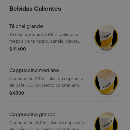
un café a media tarde o para
Bebidas Calientes
sorprender a los niños en la lonchera.
un snack dulce y esponjoso con la
calidad artesanal de tostao.
Té chai grande
Té chai cremoso 350ml , deliciosa
mezcla de té negro, canela, clavos,
jengibre y leche deslactosada .
$ 11.600
Cappuccino mediano
Cappuccino 210ml, clásico espresso
de café 100 porciento colombiano,
con la proporción perfecta de leche
$ 8300
vaporizada y una generosa capa de
espuma cremosa.
Cappuccino grande
Cappuccino 350ml, clásico espresso
de café 100 porciento colombiano,