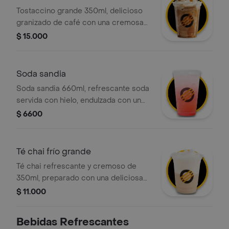
grande full
Tostaccino grande 350ml, delicioso
granizado de café con una cremosa
mezcla de café 100 porciento
$ 15.000
colombiano y chocolate, con crema
chantilly y salsa de caramelo.
Soda sandia
Soda sandia 660ml, refrescante soda
servida con hielo, endulzada con un
delicioso jarabe de sandía.
$ 6600
Té chai frío grande
Té chai refrescante y cremoso de
350ml, preparado con una deliciosa
mezcla de té negro, canela, clavos,
$ 11.000
jengibre y leche deslactosada,
servido con hielo
Bebidas Refrescantes