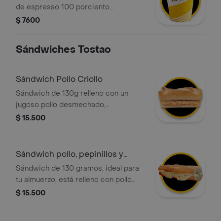
de espresso 100 porciento
colombiano, diluido con agua. sabor
$ 7600
intenso y limpio.
Sándwiches Tostao
Sándwich Pollo Criollo
Sándwich de 130g relleno con un
jugoso pollo desmechado,
perfectamente sazonado al estilo
$ 15.500
criollo. Servido en un pan tostado
artesanal que te garantiza una textura
crujiente en cada mordisco.
Sándwich pollo, pepinillos y
queso
Sándwich de 130 gramos, ideal para
tu almuerzo, está relleno con pollo
desmechado, pepinillos y queso.
$ 15.500
además, el pan está perfectamente
tostado para una textura crujiente.