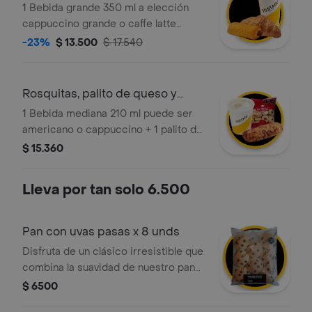
caliente
1 Bebida grande 350 ml a elección
cappuccino grande o caffe latte
grande + 1 croissant tostao + 1
-23%
$ 13.500
$ 17.540
tronquito de chocolate mini tostao.
Rosquitas, palito de queso y
bebida
1 Bebida mediana 210 ml puede ser
americano o cappuccino + 1 palito de
queso mini tostao (tradicional o
$ 15.360
integral) + 1 rosquitas horneadas (18g).
¡tú eliges!
Lleva por tan solo 6.500
Pan con uvas pasas x 8 unds
Disfruta de un clásico irresistible que
combina la suavidad de nuestro pan
tradicional con el toque dulce y
$ 6500
natural de las uvas pasas