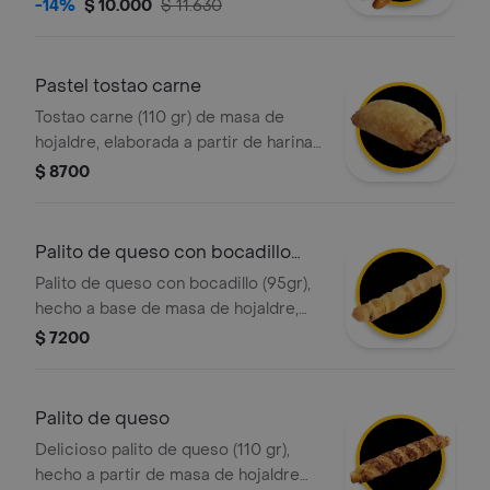
alargada y corteza crujiente.
-14%
$ 10.000
$ 11.630
Pastel tostao carne
Tostao carne (110 gr) de masa de
hojaldre, elaborada a partir de harina
de trigo fortificada, grasa vegetal y
$ 8700
relleno de carne.
Palito de queso con bocadillo
tostao
Palito de queso con bocadillo (95gr),
hecho a base de masa de hojaldre,
relleno de queso y bocadillo pulpa de
$ 7200
guayaba
Palito de queso
Delicioso palito de queso (110 gr),
hecho a partir de masa de hojaldre