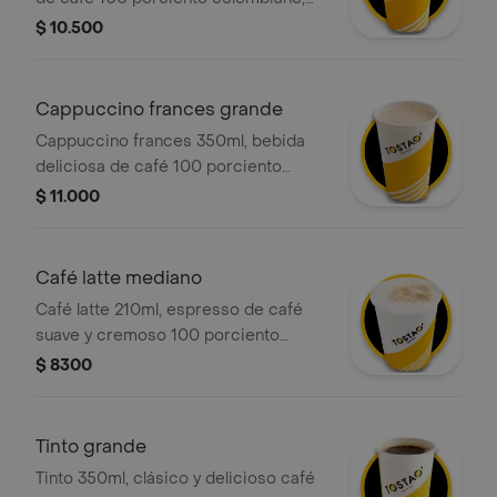
con la proporción perfecta de leche
$ 10.500
vaporizada y una generosa capa de
espuma cremosa.
Cappuccino frances grande
Cappuccino frances 350ml, bebida
deliciosa de café 100 porciento
colombiano, leche deslactosada,
$ 11.000
aroma y sabor a vainilla, que ofrece
una sensación cremosa y una
experiencia sensorial placentera en
Café latte mediano
cada sorbo.
Café latte 210ml, espresso de café
suave y cremoso 100 porciento
colombiano con la cantidad justa de
$ 8300
leche vaporizada y una ligera capa de
espuma. .
Tinto grande
Tinto 350ml, clásico y delicioso café