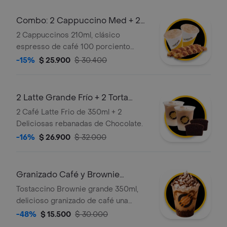
Combo: 2 Cappuccino Med + 2
Palito Queso
2 Cappuccinos 210ml, clásico
espresso de café 100 porciento
colombiano, con la proporción
-15%
$ 25.900
$ 30.400
perfecta de leche vaporizada y una
generosa capa de espuma cremosa +
2 Deliciosos Palitos de Queso (110 gr),
2 Latte Grande Frío + 2 Torta
hechos a partir de masa de hojaldre
Chocolate
2 Café Latte Frio de 350ml + 2
con relleno de queso.
Deliciosas rebanadas de Chocolate.
-16%
$ 26.900
$ 32.000
Granizado Café y Brownie
Grande
Tostaccino Brownie grande 350ml,
delicioso granizado de café una
mezcla de café 100 porciento
-48%
$ 15.500
$ 30.000
colombiano y chocolate servido en