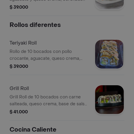
con un topping de maduro y salsa
$ 39.000
dragón.
Rollos diferentes
Teriyaki Roll
Rollo de 10 bocados con pollo
crocante, aguacate, queso crema,
topping de maduro y salsa dragón.
$ 39.000
Grill Roll
Grill Roll de 10 bocados con carne
salteada, queso crema, base de salsa
curry y topping de salsa bacon.
$ 41.000
Incluye aguacate.
Cocina Caliente