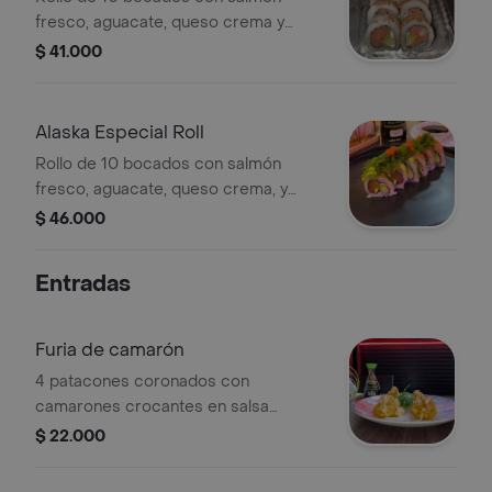
fresco, aguacate, queso crema y
topping de ajonjolí.
$ 41.000
Alaska Especial Roll
Rollo de 10 bocados con salmón
fresco, aguacate, queso crema, y
topping de salmón, aguacate, wakame
$ 46.000
y huevas.
Entradas
Furia de camarón
4 patacones coronados con
camarones crocantes en salsa
dragón
$ 22.000