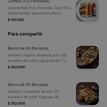
Combo 2 (3 Personas)
Combo Para Tres Personas: Tokio Roll,
California Roll, Space Tuna Roll Y
Gaseosa De 1.5 Litros.
$ 110.000
Para compartir
Barco de 50 Bocados
Incluye 5 niguiris, ensalada yumi, 50
bocados de sushi y gaseosa de 1.5
litros a elección.
$ 262.000
Barco de 40 Bocados
Incluye 4 croquetas de kani, 40
bocados de sushi, 4 gyozas de
proteína a elección y gaseosa de 1.5
$ 252.000