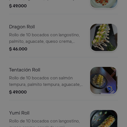
topping de tartar de atún, salsa
$ 49.000
sriracha y cebollín.
Dragon Roll
Rollo de 10 bocados con langostino,
palmito, aguacate, queso crema,
topping de aguacate y salsa dragón.
$ 46.000
Tentación Roll
Rollo de 10 bocados con salmón
tempura, palmito tempura, aguacate,
queso crema, cebollín, topping de
$ 49.000
maduro y pasta dinamita.
Yumi Roll
Rollo de 10 bocados con langostino,