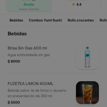
Gratis
4.4
(nuevos usuarios)
Bebidas
Combos Yumi Sushi
Rolls crocantes
Roll
Bebidas
Brisa Sin Gas 600 ml
Agua embotellada sin gas.
$ 8000
FUZETEA LIMON 400ML
Bebida sabor té de limón o durazno
en presentación de 350 ml.
$ 5500