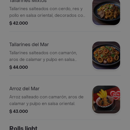
Tallarines Mixtos
Tallarines salteados con cerdo, res y
pollo en salsa oriental, decorados con
cebolla de verdeo y ajonjolí.
$ 42.000
Tallarines del Mar
Tallarines salteados con camarón,
aros de calamar y pulpo en salsa
oriental, decorados con chip de
$ 44.000
platano
Arroz del Mar
Arroz salteado con camarón, aros de
calamar y pulpo en salsa oriental.
$ 43.000
Rolls light