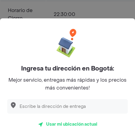
Horario de
22:30:00
Cierre
Yumi Sushi - Nororiental Menú
a Domicilio
Ingresa tu dirección en Bogotá:
4.4
(30)
Sushi
Mejor servicio, entregas más rápidas y los precios
más convenientes!
Abierto
Horarios de Apertura y Cierre
Lunes
16:30 - 22:30
Usar mi ubicación actual
Martes
16:30 - 22:30