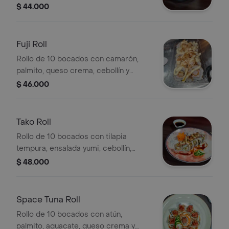
salsa dragón.
$ 44.000
Fuji Roll
Rollo de 10 bocados con camarón,
palmito, queso crema, cebollín y
topping de camarón crocante con
$ 46.000
salsa Fuji.
Tako Roll
Rollo de 10 bocados con tilapia
tempura, ensalada yumi, cebollín,
queso crema y topping de pulpo al
$ 48.000
ajillo.
Space Tuna Roll
Rollo de 10 bocados con atún,
palmito, aguacate, queso crema y