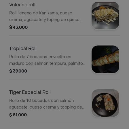
Vulcano roll
Roll lleneno de Kanikama, queso
crema, aguacate y toping de queso
crema gratinado con pescado blanco
$ 43.000
Tropical Roll
Rollo de 7 bocados envuelto en
maduro con salmón tempura, palmito,
queso crema, aguacate y topping de
$ 39.000
pasta dinamita.
Tiger Especial Roll
Rollo de 10 bocados con salmón,
aguacate, queso crema y topping de
ensalada yumi, cubierto con tempura
$ 51.000
y salsa especial.