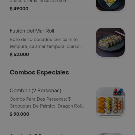
queso crema, ensalada yumi,
aguacate y camarón crocante en
$ 49.000
salsa dragón.
Fusión del Mar Roll
Rollo de 10 bocados con palmito
tempura, calamar tempura, queso
crema, cebollín y topping de pulpo
$ 52.000
acevichado.
Combos Especiales
Combo 1 (2 Personas)
Combo Para Dos Personas: 3
Croquetas De Palmito, Dragon Roll
1/2, Tiger Roll, 1/2 Dinamita Y 2
$ 90.000
Gaseosas Mini.