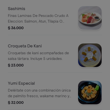
Sashimis
Finas Laminas De Pescado Crudo A
Eleccion: Salmon, Atun, Tilapia O
Mixta.
$ 36.000
Croqueta De Kani
Croquetas de kani acompañadas de
salsa tártara. Incluye 5 unidades.
$ 23.000
Yumi Especial
Deléitate con una combinación única
de palmito fresco, wakame marino y
camarón crocante, todo bañado en
$ 32.000
una salsa dragón y anguila que realza