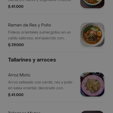
$ 41.000
Ramen de Res y Pollo
Fideos orientales sumergidos en un
caldo sabroso, enriquecido con
tiernos trozos de res y pollo,
$ 39.000
acompañados de una selección de
vegetales frescos.
Tallarines y arroces
Arroz Mixto
Arroz salteado con cerdo, res y pollo
en salsa oriental, decorado con
cebollin
$ 41.000