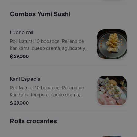
Combos Yumi Sushi
Lucho roll
Roll Natural 10 bocados, Relleno de
Kanikama, queso crema, aguacate y
toping de camarones tempura en
$ 29.000
salsa dragón incluye una gaseosa mini
Kani Especial
Roll Natural 10 bocados, Relleno de
Kanikama tempura, queso crema,
aguacate y toping de Pasta dinamita
$ 29.000
coronado con 1 un camaron tempura
en salsa dragón incluye una gaseosa
Rolls crocantes
mini