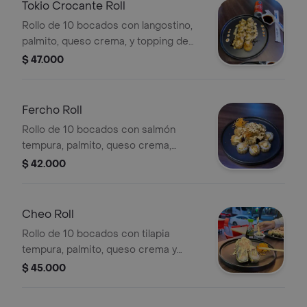
Tokio Crocante Roll
Rollo de 10 bocados con langostino,
palmito, queso crema, y topping de
camarón crocante en salsa dragón.
$ 47.000
Fercho Roll
Rollo de 10 bocados con salmón
tempura, palmito, queso crema,
aguacate y topping de vegetales
$ 42.000
crocantes y salsa.
Cheo Roll
Rollo de 10 bocados con tilapia
tempura, palmito, queso crema y
topping de palmito en salsa dragón.
$ 45.000