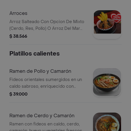
Arroces
Arroz Salteado Con Opcion De Mixto
(Cerdo, Res, Pollo) O Arroz Del Mar
(Camaron, Aros De Calamar, Pulpo).
$ 38.566
Platillos calientes
Ramen de Pollo y Camarón
Fideos orientales sumergidos en un
caldo sabroso, enriquecido con
tiernos trozos de pollo, jugosos
$ 39.000
camarones y una mezcla de vegetales
frescos.
Ramen de Cerdo y Camarón
Ramen con fideos en caldo, cerdo,
camarón, huevo y vegetales frescos.