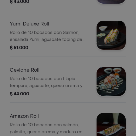
topping de ajonjolí.
$ 43.000
Yumi Deluxe Roll
Rollo de 10 bocados con Salmon,
ensalada Yumi, aguacate toping de
Atún, salmón, Tilapia
$ 51.000
Ceviche Roll
Rollo de 10 bocados con tilapia
tempura, aguacate, queso crema y
cebollín, cubierto con tilapia, camarón
$ 44.000
y pulpo en leche de tigre.
Amazon Roll
Rollo de 10 bocados con salmón,
palmito, queso crema y maduro en