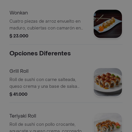
cada bocado.
Wonkan
Cuatro piezas de arroz envuelto en
maduro, cubiertas con camarón en
salsa dragon.
$ 23.000
Opciones Diferentes
Grill Roll
Roll de sushi con carne salteada,
queso crema y una base de salsa
curry, coronado con un topping de
$ 41.000
salsa de tocino.
Teriyaki Roll
Roll de sushi con pollo crocante,
aguacate y queso crema, coronado