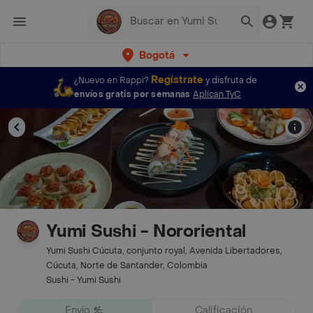
Bogotá
Regístrate
¿Nuevo en Rappi?
y disfruta de
envíos gratis por semanas
Aplican TyC
Yumi Sushi - Nororiental
Yumi Sushi Cúcuta, conjunto royal, Avenida Libertadores,
Cúcuta, Norte de Santander, Colombia
Sushi - Yumi Sushi
Envío
Calificación