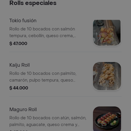
Rolls especiales
Tokio fusión
Rollo de 10 bocados con salmón
tempura, cebollín, queso crema,
topping de aguacate y camarón
$ 47.000
crocante acevichado.
Kaiju Roll
Rollo de 10 bocados con palmito,
camarón, pulpo tempura, queso
crema, aguacate, topping de aros de
$ 44.000
calamar y salsa dragón.
Maguro Roll
Rollo de 10 bocados con atún, salmón,
palmito, aguacate, queso crema y