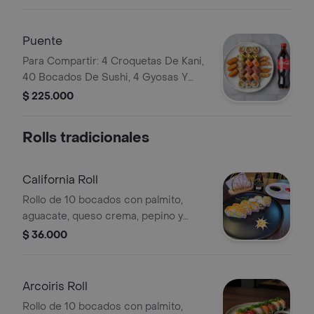
litros a elección.
Puente
Para Compartir: 4 Croquetas De Kani,
40 Bocados De Sushi, 4 Gyosas Y
Gaseosa De 1.5 Litros.
$ 225.000
Rolls tradicionales
California Roll
Rollo de 10 bocados con palmito,
aguacate, queso crema, pepino y
ajonjolí.
$ 36.000
Arcoiris Roll
Rollo de 10 bocados con palmito,