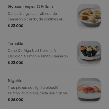
Gyosas (Vapor O Fritas)
Delicadas gyosas rellenas de
camarón o cerdo, disponibles al
vapor o fritas. Cada bocado ofrece
$ 23.000
una experiencia única con su masa
suave y suculento relleno. Incluye 5
unidades.
Temakis
Cono De Alga Nori Relleno A
Eleccion: Salmon, Palmito, Camaron
$ 23.000
Niguiris
Tres piezas de nigiri a elección:
salmón, atún o ebi, cada una con su
delicado equilibrio de arroz y
$ 26.000
pescado fresco.