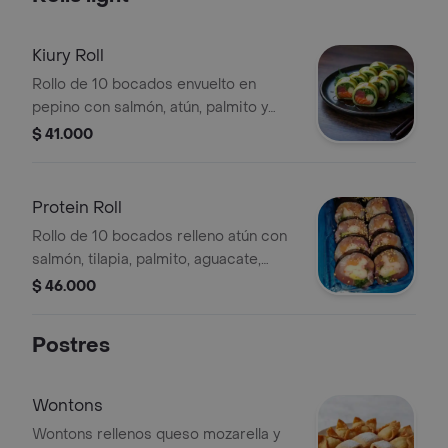
Kiury Roll
Rollo de 10 bocados envuelto en
pepino con salmón, atún, palmito y
wakame en salsa ponzu.
$ 41.000
Protein Roll
Rollo de 10 bocados relleno atún con
salmón, tilapia, palmito, aguacate,
queso crema y wakame en salsa
$ 46.000
ponzu.
Postres
Wontons
Wontons rellenos queso mozarella y