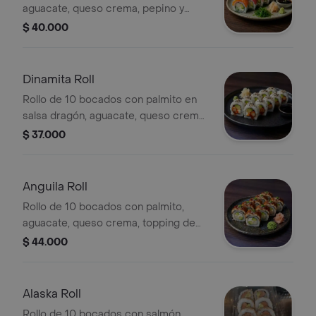
aguacate, queso crema, pepino y
topping de salmón, atún, tilapia,
$ 40.000
langostino y wakame.
Dinamita Roll
Rollo de 10 bocados con palmito en
salsa dragón, aguacate, queso crema
y ajonjolí.
$ 37.000
Anguila Roll
Rollo de 10 bocados con palmito,
aguacate, queso crema, topping de
anguila y salsa de anguila.
$ 44.000
Alaska Roll
Rollo de 10 bocados con salmón