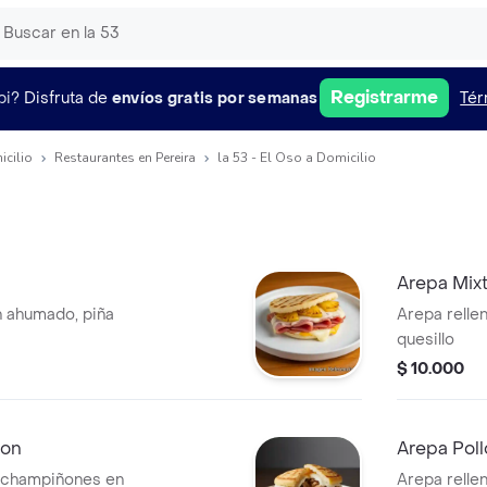
Registrarme
pi?
Disfruta de
envíos gratis por semanas
Tér
icilio
Restaurantes en Pereira
la 53 - El Oso a Domicilio
Arepa Mix
n ahumado, piña
Arepa rellen
quesillo
$ 10.000
ñon
Arepa Pol
, champiñones en
Arepa relle