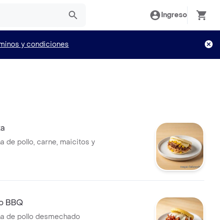
Ingreso
minos y condiciones
ta
a de pollo, carne, maicitos y
lo BBQ
na de pollo desmechado