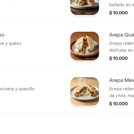
bañado en 
$ 10.000
so
Arepa Ques
pe y queso
Arepa rellen
disfrutar e
$ 10.000
Arepa Mex
ocineta y quesillo
Arepa relle
de chile, ma
$ 10.000