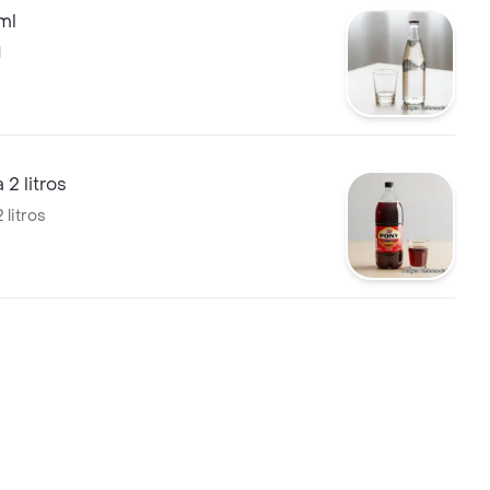
ml
l
 2 litros
 litros