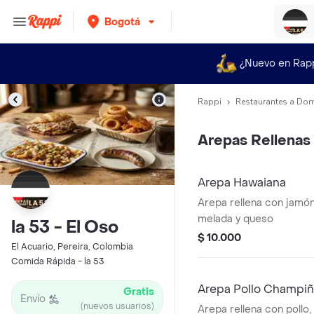
Bogotá
¿Nuevo en Rap
Rappi
Restaurantes a Dom
Arepas Rellenas
Arepa Hawaiana
Arepa rellena con jamó
melada y queso
la 53 - El Oso
$ 10.000
El Acuario, Pereira, Colombia
Comida Rápida - la 53
Arepa Pollo Champi
Gratis
Envío
(nuevos usuarios)
Arepa rellena con pollo