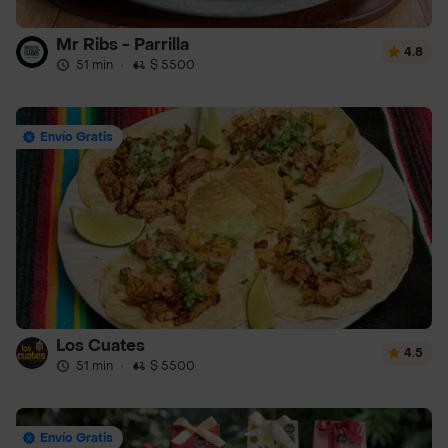
Mr Ribs - Parrilla
4.8
51 min
·
$ 5500
Envío Gratis
Los Cuates
4.5
51 min
·
$ 5500
Envío Gratis