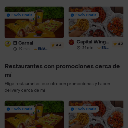
Envío Gratis
Envío Gratis
Capital Wings Express
El Carnal
4.3
4.4
34 min
·
ENVÍO GRATIS
19 min
·
ENVÍO GRATIS
Restaurantes con promociones cerca de
mí
Elige restaurantes que ofrecen promociones y hacen
delivery cerca de mí
Envío Gratis
Envío Gratis