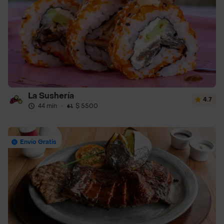
La Sushería
4.7
44 min
·
$ 5500
Envío Gratis