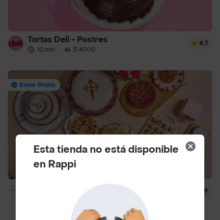
Tortas Deli - Postres
4.7
12 min
·
$ 4000
Envío Gratis
Esta tienda no está disponible
en Rappi
Dlili By Liliana Arango
4.9
14 min
·
$ 4500