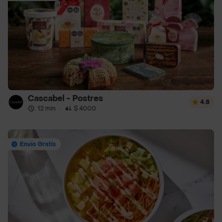
Cascabel - Postres
4.8
12 min
·
$ 4000
Envío Gratis