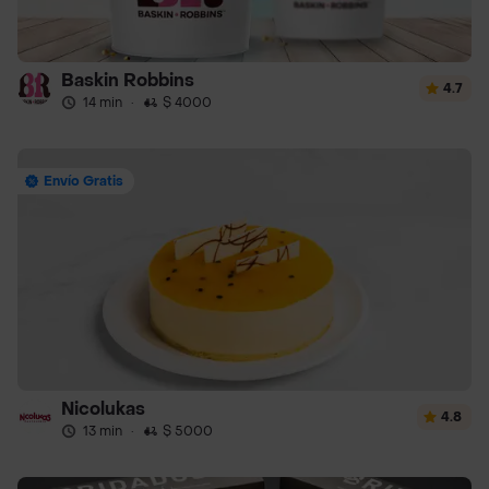
Baskin Robbins
4.7
14 min
·
$ 4000
Envío Gratis
Nicolukas
4.8
13 min
·
$ 5000