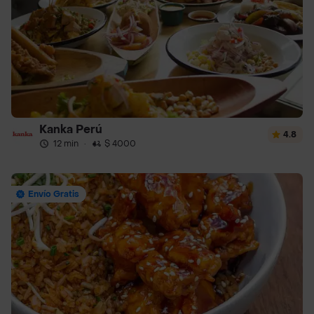
Kanka Perú
4.8
12 min
·
$ 4000
Envío Gratis