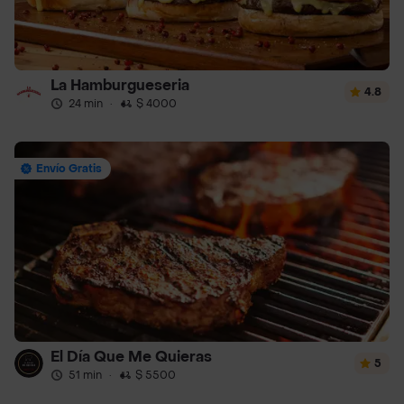
La Hamburgueseria
4.8
24 min
·
$ 4000
Envío Gratis
El Día Que Me Quieras
5
51 min
·
$ 5500