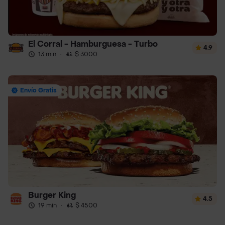
El Corral - Hamburguesa - Turbo
4.9
13 min
·
$ 3000
Envío Gratis
Burger King
4.5
19 min
·
$ 4500