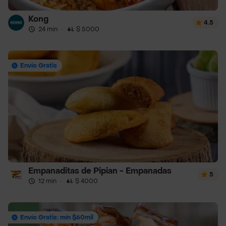
Kong
4.5
24 min
·
$ 5000
Envío Gratis
Empanaditas de Pipian - Empanadas
5
12 min
·
$ 4000
Envío Gratis: mín $60mil