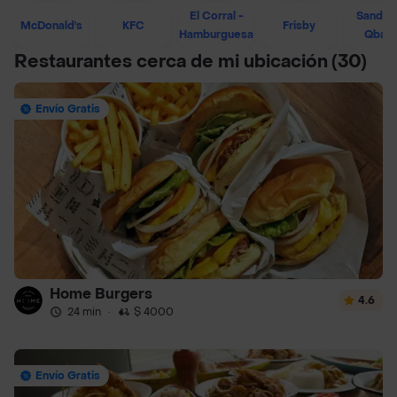
El Corral -
Sandwi
McDonald's
KFC
Frisby
Hamburguesa
Qban
Restaurantes cerca de mi ubicación
(30)
Envío Gratis
Home Burgers
4.6
24 min
·
$ 4000
Envío Gratis