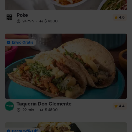
Poke
4.8
24 min
·
$ 4000
Envío Gratis
Taquería Don Clemente
4.4
29 min
·
$ 4500
Hasta 23% Off