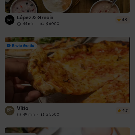
López & Gracia
4.9
44 min
·
$ 6000
Envío Gratis
Vitto
4.7
49 min
·
$ 5500