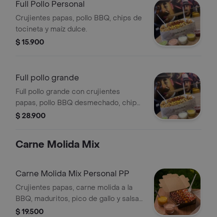
Full Pollo Personal
Crujientes papas, pollo BBQ, chips de
tocineta y maíz dulce.
$ 15.900
Full pollo grande
Full pollo grande con crujientes
papas, pollo BBQ desmechado, chips
de tocineta y maíz dulce.
$ 28.900
Carne Molida Mix
Carne Molida Mix Personal PP
Crujientes papas, carne molida a la
BBQ, maduritos, pico de gallo y salsas
al gusto.
$ 19.500