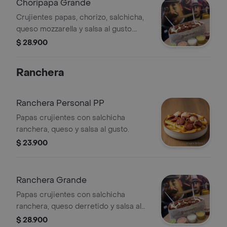
Choripapa Grande
Crujientes papas, chorizo, salchicha,
queso mozzarella y salsa al gusto.
PARA DOS A TRES PERSONAS
$ 28.900
Ranchera
Ranchera Personal PP
Papas crujientes con salchicha
ranchera, queso y salsa al gusto.
$ 23.900
Ranchera Grande
Papas crujientes con salchicha
ranchera, queso derretido y salsa al
gusto.
$ 28.900