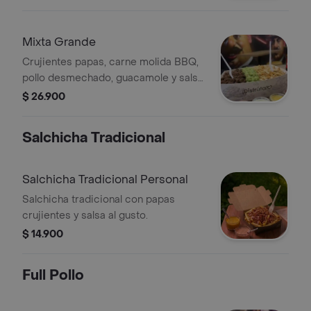
Mixta Grande
Crujientes papas, carne molida BBQ,
pollo desmechado, guacamole y salsa
al gusto. PARA DOS A TRES
$ 26.900
PERSONAS
Salchicha Tradicional
Salchicha Tradicional Personal
Salchicha tradicional con papas
crujientes y salsa al gusto.
$ 14.900
Full Pollo