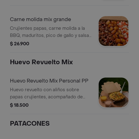
Carne molida mix grande
Crujientes papas, carne molida a la
BBQ, maduritos, pico de gallo y salsas
al gusto. PARA DOS A TRES
$ 26.900
PERSONAS
Huevo Revuelto Mix
Huevo Revuelto Mix Personal PP
Huevo revuelto con aliños sobre
papas crujientes, acompañado de
salsas al gusto.
$ 18.500
PATACONES