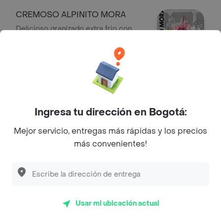
CREMOSO ALPINITO MORA
Delicioso granizado extra frio con
alcohol ideal para terminar tu comida
$ 15.500
CREMOSO MELOCOTON
Delicioso granizado extra frio con
Ingresa tu dirección en Bogotá:
alcohol ideal para terminar tu comida
$ 15.500
Mejor servicio, entregas más rápidas y los precios
más convenientes!
Sobre Rico Rapido
Usar mi ubicación actual
Cra. 97AA #64af 35, Santa
Dirección
Margarita, Medellín, Robledo,