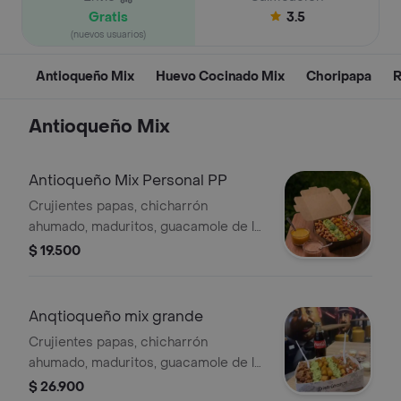
Gratis
3.5
(nuevos usuarios)
Antioqueño Mix
Huevo Cocinado Mix
Choripapa
R
Antioqueño Mix
Antioqueño Mix Personal PP
Crujientes papas, chicharrón
ahumado, maduritos, guacamole de la
casa, pico de gallo y salsa al gusto.
$ 19.500
Anqtioqueño mix grande
Crujientes papas, chicharrón
ahumado, maduritos, guacamole de la
casa, pico de gallo y salsa al gusto.
$ 26.900