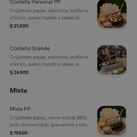
Costeña Personal PP
Crujientes papas, salchicha, butifarra,
chorizo, queso rayado y salsas al
gusto.
$ 21.000
Costeña Grande
Crujientes papas, salchicha, butifarra,
chorizo, queso rayado y salsas al
gusto.
$ 26.900
Mixta
Mixta PP
Crujientes papas, carne molida BBQ,
pollo desmechado, guacamole y salsa
al gusto.
$ 19.500