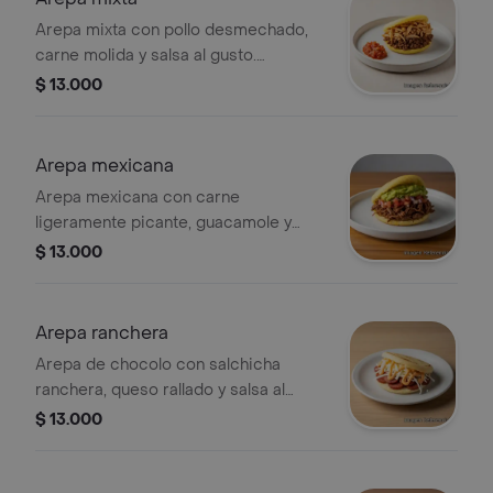
Arepa mixta con pollo desmechado,
carne molida y salsa al gusto.
Disponible en chocolo o maíz.
$ 13.000
Arepa mexicana
Arepa mexicana con carne
ligeramente picante, guacamole y
salsa al gusto.
$ 13.000
Arepa ranchera
Arepa de chocolo con salchicha
ranchera, queso rallado y salsa al
gusto.
$ 13.000