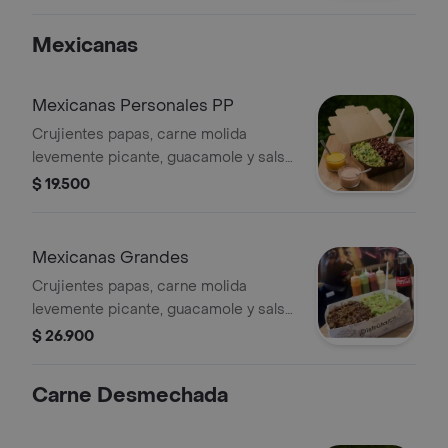
Mexicanas
Mexicanas Personales PP
Crujientes papas, carne molida
levemente picante, guacamole y salsa
al gusto.
$ 19.500
Mexicanas Grandes
Crujientes papas, carne molida
levemente picante, guacamole y salsa
al gusto PARA DOS A TRES
$ 26.900
PERSONAS
Carne Desmechada