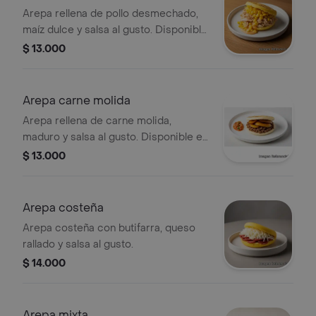
Arepa rellena de pollo desmechado,
maíz dulce y salsa al gusto. Disponible
en chocolo o maíz.
$ 13.000
Arepa carne molida
Arepa rellena de carne molida,
maduro y salsa al gusto. Disponible en
chocolo o maíz.
$ 13.000
Arepa costeña
Arepa costeña con butifarra, queso
rallado y salsa al gusto.
$ 14.000
Arepa mixta