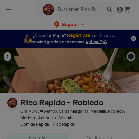
Bogotá
Regístrate
¿Nuevo en Rappi?
y disfruta de
envíos gratis por semanas
Aplican TyC
Rico Rapido - Robledo
Cra. 97AA #64af 35, Santa Margarita, Medellín, Robledo,
Medellín, Antioquia, Colombia
Comida Rápida - Rico Rapido
Envío
Calificación