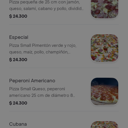
Pizza pequeña de 25 cm con jamón,
queso, salami, cabano y pollo, dividida
en 8 porciones.
$ 24.300
Especial
Pizza Small Pimentón verde y rojo,
queso, maíz, pollo, champiñón,
chorizo, butifarra, cebolla 25 cm de
$ 24.300
diámetro 8 porciones
Peperoni Americano
Pizza Small Queso, peperoni
americano 25 cm de diámetro 8
porciones
$ 24.300
Cubana