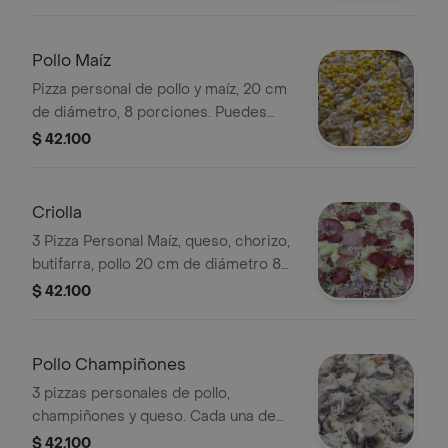
Pollo Maíz
Pizza personal de pollo y maíz, 20 cm
de diámetro, 8 porciones. Puedes
elegir otros 2 sabores.
$ 42.100
Criolla
3 Pizza Personal Maíz, queso, chorizo,
butifarra, pollo 20 cm de diámetro 8
porciones (Puedes seleccionar tus
$ 42.100
otros 2 sabores)
Pollo Champiñones
3 pizzas personales de pollo,
champiñones y queso. Cada una de
20 cm con 8 porciones. Puedes
$ 42.100