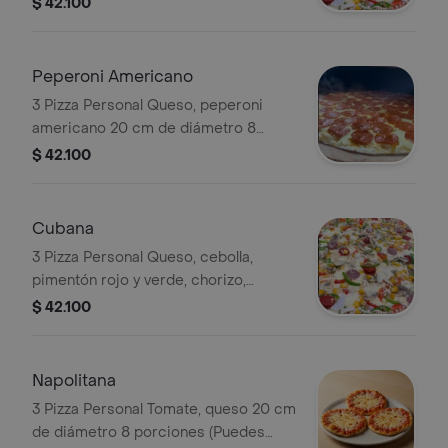
$ 42.100
diámetro 8 porciones (Puedes
seleccionar tus otros sabores)
Peperoni Americano
3 Pizza Personal Queso, peperoni
americano 20 cm de diámetro 8
porciones (Puedes seleccionar tus
$ 42.100
otros 2 sabores)
Cubana
3 Pizza Personal Queso, cebolla,
pimentón rojo y verde, chorizo,
butifarra, pollo, piña trocitos, uvas
$ 42.100
pasas 20 cm de diámetro 8
porciones (Puedes seleccionar tus
otros sabores)
Napolitana
3 Pizza Personal Tomate, queso 20 cm
de diámetro 8 porciones (Puedes