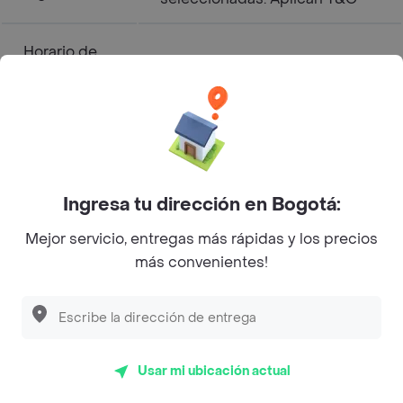
Horario de
15:30:00
Apertura
Horario de
22:30:00
Cierre
Ingresa tu dirección en Bogotá:
Barretos-Pizza - Norte-Centro
Mejor servicio, entregas más rápidas y los precios
más convenientes!
Histórico Menú a Domicilio
Pizza
Abierto
Usar mi ubicación actual
Horarios de Apertura y Cierre