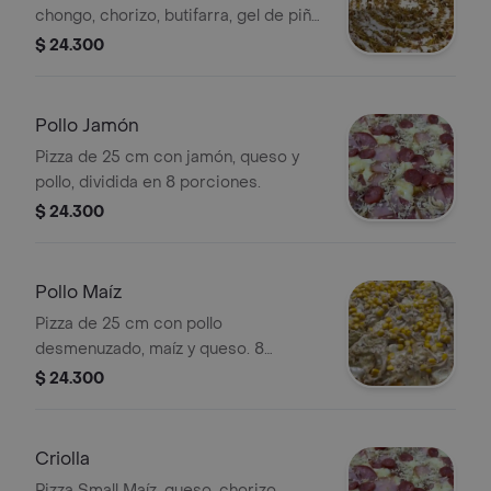
chongo, chorizo, butifarra, gel de piña,
tártara 25 cm de diámetro 8
$ 24.300
porciones
Pollo Jamón
Pizza de 25 cm con jamón, queso y
pollo, dividida en 8 porciones.
$ 24.300
Pollo Maíz
Pizza de 25 cm con pollo
desmenuzado, maíz y queso. 8
porciones.
$ 24.300
Criolla
Pizza Small Maíz, queso, chorizo,