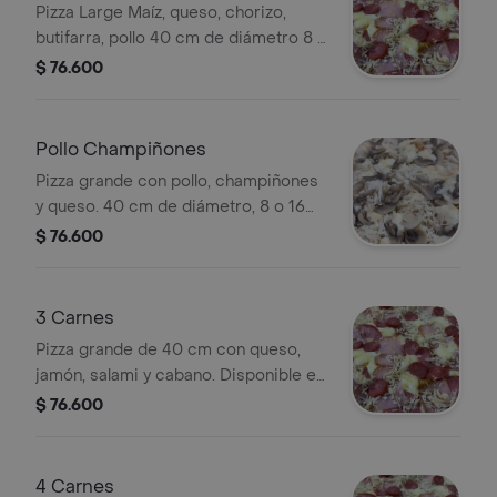
Pizza Large Maíz, queso, chorizo,
butifarra, pollo 40 cm de diámetro 8 o
16 porciones
$ 76.600
Pollo Champiñones
Pizza grande con pollo, champiñones
y queso. 40 cm de diámetro, 8 o 16
porciones.
$ 76.600
3 Carnes
Pizza grande de 40 cm con queso,
jamón, salami y cabano. Disponible en
8 o 16 porciones.
$ 76.600
4 Carnes