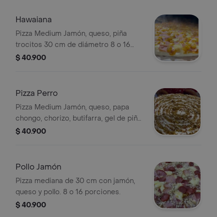
Hawaiana
Pizza Medium Jamón, queso, piña
trocitos 30 cm de diámetro 8 o 16
porciones
$ 40.900
Pizza Perro
Pizza Medium Jamón, queso, papa
chongo, chorizo, butifarra, gel de piña,
tártara 30 cm de diámetro 8 o 16
$ 40.900
porciones
Pollo Jamón
Pizza mediana de 30 cm con jamón,
queso y pollo. 8 o 16 porciones.
$ 40.900