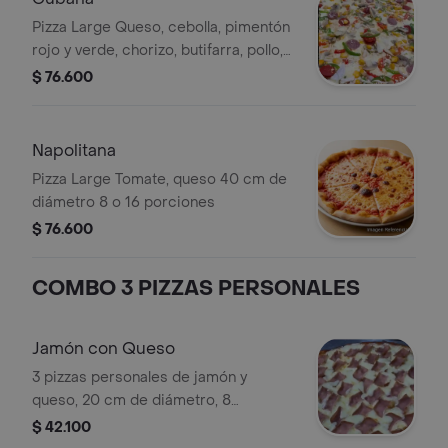
Pizza Large Queso, cebolla, pimentón
rojo y verde, chorizo, butifarra, pollo,
piña trocitos, uvas pasas 40 cm de
$ 76.600
diámetro 8 o 16 porciones
Napolitana
Pizza Large Tomate, queso 40 cm de
diámetro 8 o 16 porciones
$ 76.600
COMBO 3 PIZZAS PERSONALES
Jamón con Queso
3 pizzas personales de jamón y
queso, 20 cm de diámetro, 8
porciones cada una. Escoge tus otros
$ 42.100
2 sabores.