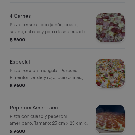
4 Carnes
Pizza personal con jamón, queso,
salami, cabano y pollo desmenuzado.
$ 9600
Especial
Pizza Porción Triangular Personal
Pimentón verde y rojo, queso, maíz,
pollo, champiñón, chorizo, butifarra,
$ 9600
cebolla 25 cm x 25 cm x 20 cm 1
porción
Peperoni Americano
Pizza con queso y peperoni
americano. Tamaño: 25 cm x 25 cm x
20 cm.
$ 9600