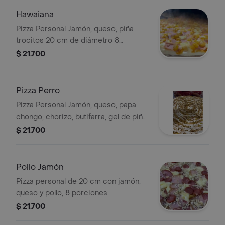
Hawaiana
Pizza Personal Jamón, queso, piña
trocitos 20 cm de diámetro 8
porciones
$ 21.700
Pizza Perro
Pizza Personal Jamón, queso, papa
chongo, chorizo, butifarra, gel de piña,
tártara 20 cm de diámetro 8
$ 21.700
porciones
Pollo Jamón
Pizza personal de 20 cm con jamón,
queso y pollo, 8 porciones.
$ 21.700