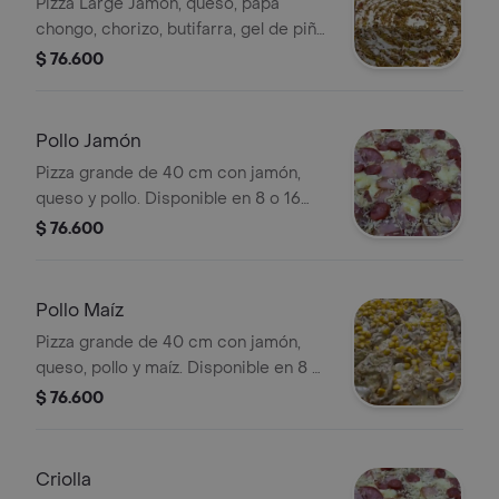
Pizza Large Jamón, queso, papa
chongo, chorizo, butifarra, gel de piña,
tártara 40 cm de diámetro 8 o 16
$ 76.600
porciones
Pollo Jamón
Pizza grande de 40 cm con jamón,
queso y pollo. Disponible en 8 o 16
porciones.
$ 76.600
Pollo Maíz
Pizza grande de 40 cm con jamón,
queso, pollo y maíz. Disponible en 8 o
16 porciones.
$ 76.600
Criolla