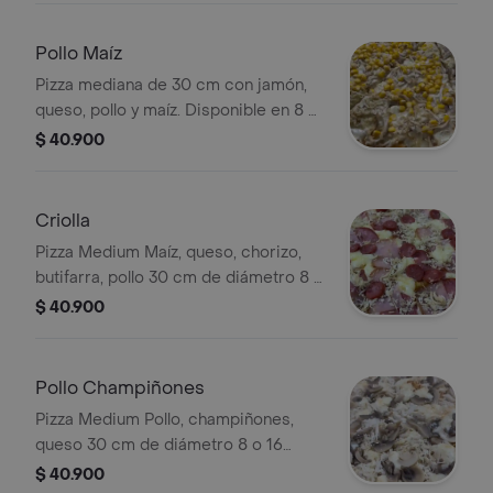
Pollo Maíz
Pizza mediana de 30 cm con jamón,
queso, pollo y maíz. Disponible en 8 o
16 porciones.
$ 40.900
Criolla
Pizza Medium Maíz, queso, chorizo,
butifarra, pollo 30 cm de diámetro 8 o
16 porciones
$ 40.900
Pollo Champiñones
Pizza Medium Pollo, champiñones,
queso 30 cm de diámetro 8 o 16
porciones
$ 40.900