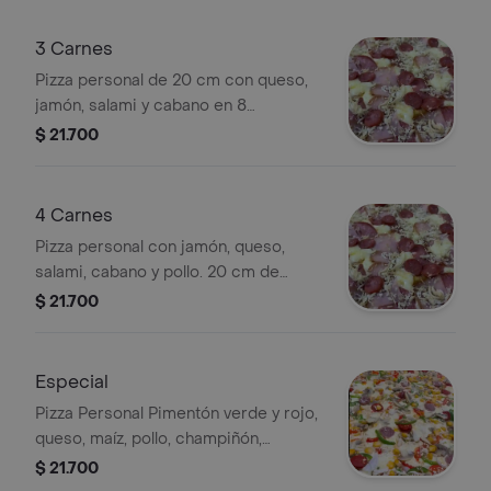
3 Carnes
Pizza personal de 20 cm con queso,
jamón, salami y cabano en 8
porciones.
$ 21.700
4 Carnes
Pizza personal con jamón, queso,
salami, cabano y pollo. 20 cm de
diámetro, 8 porciones.
$ 21.700
Especial
Pizza Personal Pimentón verde y rojo,
queso, maíz, pollo, champiñón,
chorizo, butifarra, cebolla 20 cm de
$ 21.700
diámetro 8 porciones