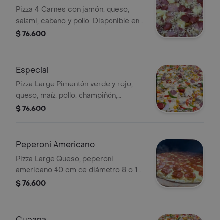
Pizza 4 Carnes con jamón, queso,
salami, cabano y pollo. Disponible en
8 o 16 porciones.
$ 76.600
Especial
Pizza Large Pimentón verde y rojo,
queso, maíz, pollo, champiñón,
chorizo, butifarra, cebolla 40 cm de
$ 76.600
diámetro 8 o 16 porciones
Peperoni Americano
Pizza Large Queso, peperoni
americano 40 cm de diámetro 8 o 16
porciones
$ 76.600
Cubana