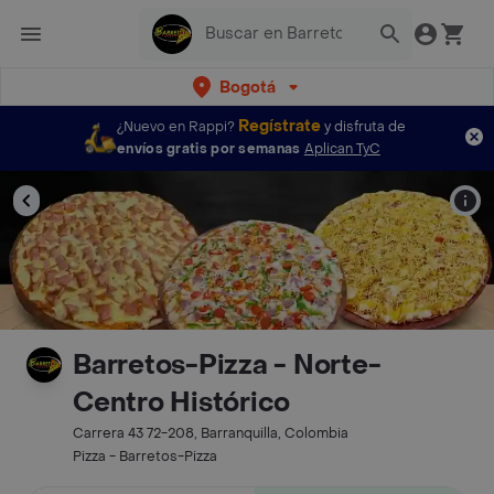
Bogotá
Regístrate
¿Nuevo en Rappi?
y disfruta de
envíos gratis por semanas
Aplican TyC
Barretos-Pizza - Norte-
Centro Histórico
Carrera 43 72-208, Barranquilla, Colombia
Pizza - Barretos-Pizza