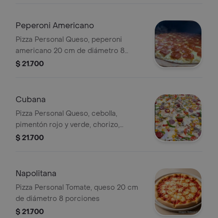
Peperoni Americano
Pizza Personal Queso, peperoni
americano 20 cm de diámetro 8
porciones
$ 21.700
Cubana
Pizza Personal Queso, cebolla,
pimentón rojo y verde, chorizo,
butifarra, pollo, piña trocitos, uvas
$ 21.700
pasas 20 cm de diámetro 8
porciones
Napolitana
Pizza Personal Tomate, queso 20 cm
de diámetro 8 porciones
$ 21.700