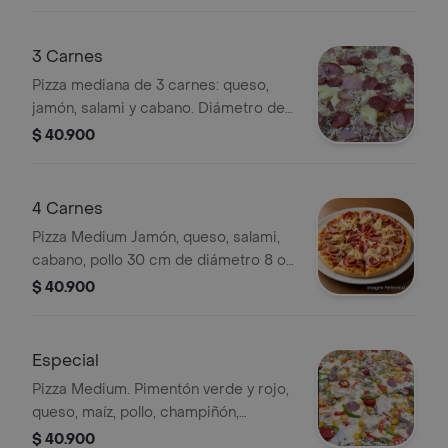
3 Carnes
Pizza mediana de 3 carnes: queso,
jamón, salami y cabano. Diámetro de
30 cm, disponible en 8 o 16
$ 40.900
porciones.
4 Carnes
Pizza Medium Jamón, queso, salami,
cabano, pollo 30 cm de diámetro 8 o
16 porciones
$ 40.900
Especial
Pizza Medium. Pimentón verde y rojo,
queso, maíz, pollo, champiñón,
chorizo, butifarra, cebolla 30 cm de
$ 40.900