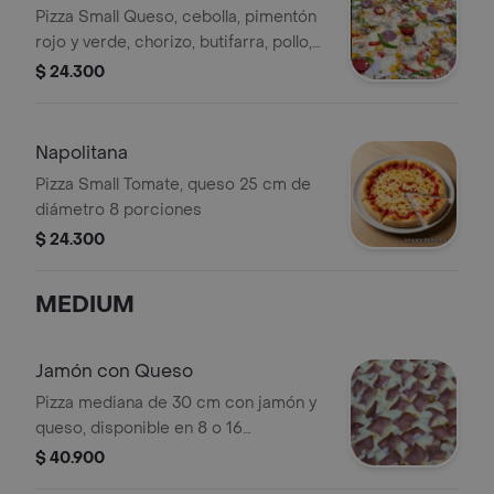
Pizza Small Queso, cebolla, pimentón
rojo y verde, chorizo, butifarra, pollo,
piña trocitos, uvas pasas 25 cm de
$ 24.300
diámetro 8 porciones
Napolitana
Pizza Small Tomate, queso 25 cm de
diámetro 8 porciones
$ 24.300
MEDIUM
Jamón con Queso
Pizza mediana de 30 cm con jamón y
queso, disponible en 8 o 16
porciones.
$ 40.900