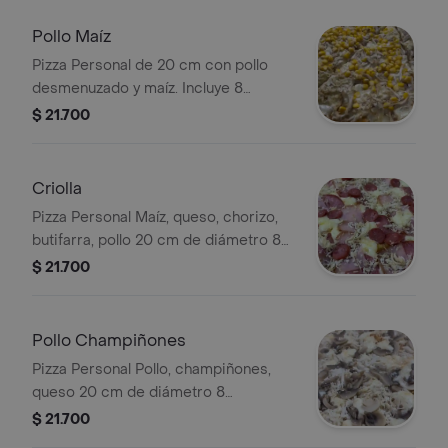
Pollo Maíz
Pizza Personal de 20 cm con pollo
desmenuzado y maíz. Incluye 8
porciones.
$ 21.700
Criolla
Pizza Personal Maíz, queso, chorizo,
butifarra, pollo 20 cm de diámetro 8
porciones
$ 21.700
Pollo Champiñones
Pizza Personal Pollo, champiñones,
queso 20 cm de diámetro 8
porciones
$ 21.700