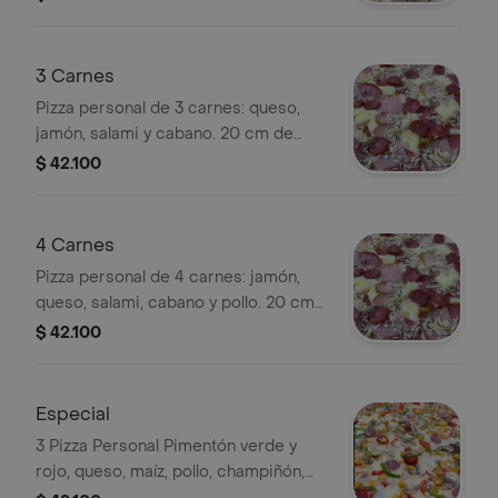
elegir otros 2 sabores.
3 Carnes
Pizza personal de 3 carnes: queso,
jamón, salami y cabano. 20 cm de
diámetro, 8 porciones.
$ 42.100
4 Carnes
Pizza personal de 4 carnes: jamón,
queso, salami, cabano y pollo. 20 cm
de diámetro, 8 porciones. Puedes
$ 42.100
seleccionar otros 2 sabores.
Especial
3 Pizza Personal Pimentón verde y
rojo, queso, maíz, pollo, champiñón,
chorizo, butifarra, cebolla 20 cm de