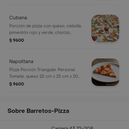
Cubana
Porción de pizza con queso, cebolla,
pimentón rojo y verde, chorizo,
butifarra, pollo, piña, uvas pasas,
$ 9600
champiñones y maíz.
Napolitana
Pizza Porción Triangular Personal
Tomate, queso 25 cm x 25 cm x 20
cm 1 porción
$ 9600
Sobre Barretos-Pizza
Carrera 43 72-208,