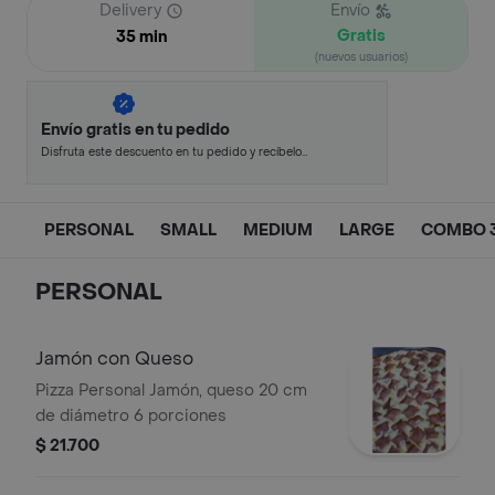
Delivery
Envío
Gratis
35 min
(nuevos usuarios)
Envío gratis en tu pedido
Disfruta este descuento en tu pedido y recíbelo
en minutos.
PERSONAL
SMALL
MEDIUM
LARGE
COMBO 3
PERSONAL
Jamón con Queso
Pizza Personal Jamón, queso 20 cm
de diámetro 6 porciones
$ 21.700