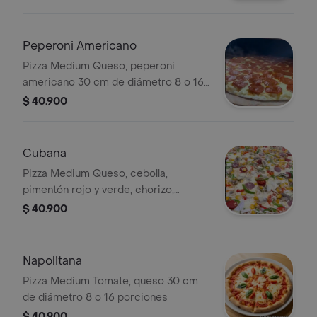
diámetro 8 o 16 porciones
Peperoni Americano
Pizza Medium Queso, peperoni
americano 30 cm de diámetro 8 o 16
porciones
$ 40.900
Cubana
Pizza Medium Queso, cebolla,
pimentón rojo y verde, chorizo,
butifarra, pollo, piña trocitos, uvas
$ 40.900
pasas 30 cm de diámetro 8 o 16
porciones
Napolitana
Pizza Medium Tomate, queso 30 cm
de diámetro 8 o 16 porciones
$ 40.900