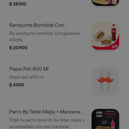
$ 38.100
Sanduche Bondiola Con
Gaseosa
Rp sanduche bondiola con gaseosa
400ml
$ 20.900
Pepsi Pet 400 Ml
Pepsi pet 400 ml
$ 4300
Perro By Tatan Mejia + Manzana
400ml
Elige tu perro favorito by tatan mejia y
acompañalo con una manzana