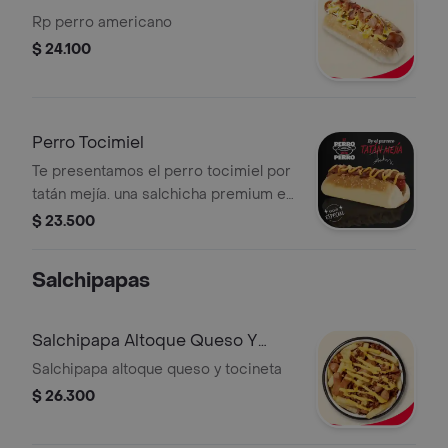
Rp perro americano
$ 24.100
Perro Tocimiel
Te presentamos el perro tocimiel por
tatán mejía. una salchicha premium en
pan suave, coronada con tocineta
$ 23.500
ahumada y crujiente, un toque de
salsa altoque y miel (ligeramente
Salchipapas
picante).
Salchipapa Altoque Queso Y
Tocineta
Salchipapa altoque queso y tocineta
$ 26.300