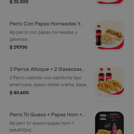
$ 25.300
Perro Con Papas Horneadas Y
Gaseosa
Rp perro con papas horneadas y
gaseosa
$ 29.700
2 Perros Altoque + 2 Gaseosas
400ml
2 Perro caliente con salchicha tipo
americana, queso doble crema, papa
callejera, pepinillos, cebolla, salsas de
$ 40.600
tomate, mayonesa y mostaza, más 2
gaseosas 400ml
Perro Tri Queso + Papas Horn +
Beb 400ml
Rp perr tri queso+papas horn +
beb400ml