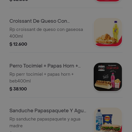
Croissant De Queso Con
Gaseosa
Rp croissant de queso con gaseosa
400ml
$ 12.600
Perro Tocimiel + Papas Horn +
Beb 400ml
Rp perr tocimiel + papas horn +
beb400ml
$ 38.100
Sanduche Papaspaquete Y Agua
Madre
Rp sanduche papaspaquete y agua
madre