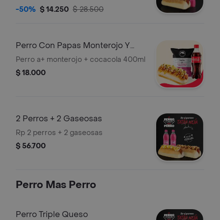
postobon 400ml
-50%
$ 14.250
$ 28.500
Perro Con Papas Monterojo Y
Gaseosa
Perro a+ monterojo + cocacola 400ml
$ 18.000
2 Perros + 2 Gaseosas
Rp 2 perros + 2 gaseosas
$ 56.700
Perro Mas Perro
Perro Triple Queso