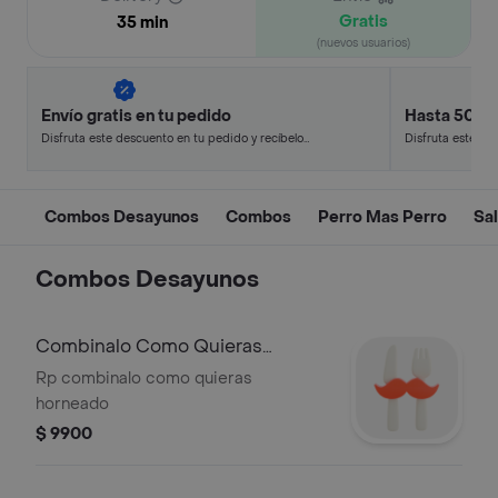
Gratis
35 min
(nuevos usuarios)
Envío gratis en tu pedido
Hasta 50% 
Disfruta este descuento en tu pedido y recíbelo
Disfruta este de
en minutos.
en minutos.
Combos Desayunos
Combos
Perro Mas Perro
Sa
Combos Desayunos
Combinalo Como Quieras
Horneado
Rp combinalo como quieras
horneado
$ 9900