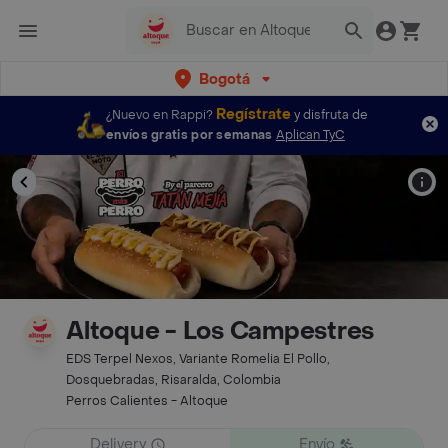
Bogotá
Regístrate
¿Nuevo en Rappi?
y disfruta de
envíos gratis por semanas
Aplican TyC
Altoque - Los Campestres
EDS Terpel Nexos, Variante Romelia El Pollo,
Dosquebradas, Risaralda, Colombia
Perros Calientes - Altoque
Delivery
Envío