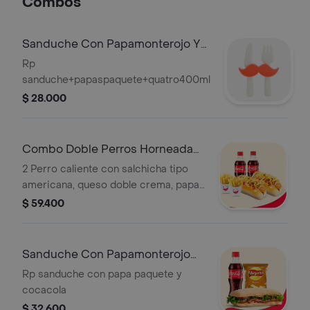
Combos
Sanduche Con Papamonterojo Y
Gaseosa 400
Rp
sanduche+papaspaquete+quatro400ml
$ 28.000
Combo Doble Perros Horneadas
Y Gaseosa
2 Perro caliente con salchicha tipo
americana, queso doble crema, papa
callejera, pepinillos, cebolla, salsas de
$ 59.400
tomate, mayonesa y mostaza, más 2
porciones de papas horneadas y 2
gaseosas 400 ml
Sanduche Con Papamonterojo
Cocacola 400
Rp sanduche con papa paquete y
cocacola
$ 32.600