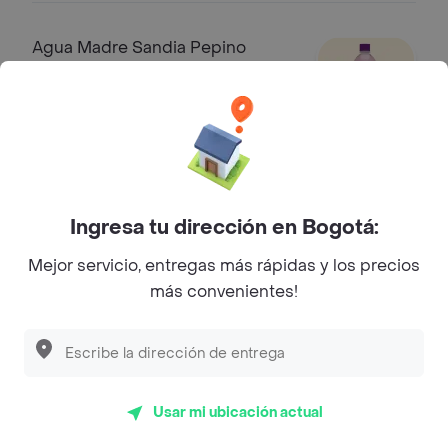
Agua Madre Sandia Pepino
Agua madre sandia pepino 600ml
$ 4300
Agua Madre 600 Ml
Ingresa tu dirección en Bogotá:
Agua pot madre 600ml
$ 3300
Mejor servicio, entregas más rápidas y los precios
más convenientes!
Quatro Toronja 400 Ml
Quatro toronja 400 ml
$ 4300
Usar mi ubicación actual