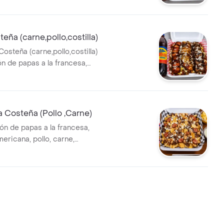
das de plátano maduro y lluvia
nero rallado,papa chit +
eña (carne,pollo,costilla)
osteña (carne,pollo,costilla)
ón de papas a la francesa,
mericana, lechuga, maíz papa
 tocineta y salsas de la casa +
 Costeña (Pollo ,Carne)
ón de papas a la francesa,
ericana, pollo, carne,
a chit, queso, tocineta, maíz y
 casa