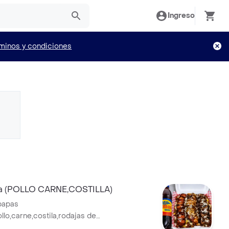
Ingreso
minos y condiciones
a (POLLO CARNE,COSTILLA)
papas
llo,carne,costila,rodajas de
remium, jamón de cerdo,