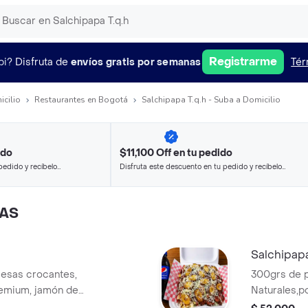
Registrarme
pi?
Disfruta de
envíos gratis por semanas
Tér
icilio
Restaurantes en Bogotá
Salchipapa T.q.h - Suba a Domicilio
ido
$11,100 Off en tu pedido
pedido y recíbelo
Disfruta este descuento en tu pedido y recíbelo
en minutos.
DAS
Salchipap
cesas crocantes,
300grs de 
remium, jamón de
Naturales,po
de plátano maduro
salchicha p