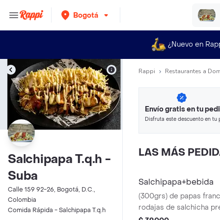
Bogotá
¿Nuevo en Rap
Rappi
Restaurantes a Dom
Envío gratis en tu ped
Disfruta este descuento en tu 
en minutos.
LAS MÁS PEDI
Salchipapa T.q.h -
Suba
Salchipapa+bebida
Calle 159 92-26, Bogotá, D.C.,
(300grs) de papas fran
Colombia
rodajas de salchicha p
Comida Rápida - Salchipapa T.q.h
cerdo, Chorizo,tajadas 