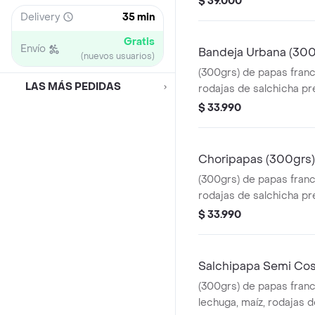
$ 39.000
y lluvia de queso llanero 
Delivery
35 min
Gratis
Envío
Bandeja Urbana (300
(nuevos usuarios)
(300grs) de papas fran
LAS MÁS PEDIDAS
rodajas de salchicha p
cerdo, Chorizo,tajadas 
$ 33.990
y lluvia de queso llanero 
Choripapas (300grs)
(300grs) de papas fran
rodajas de salchicha p
cerdo, Chorizo,tajadas 
$ 33.990
y lluvia de queso llanero 
Salchipapa Semi Co
(300grs) de papas fran
lechuga, maíz, rodajas d