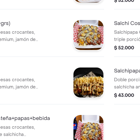
$ 52.000
rallado.
Chorizo,taja
de queso lla
bebida
grs)
Salchi Cost
cesas crocantes,
Salchipapa C
remium, jamón de
triple porci
de plátano maduro
salchicha a
$ 52.000
rallado.
chit ,queso,
bebida.
Salchipapa
cesas crocantes,
Doble porci
remium, jamón de
salchicha am
de plátano maduro
lechuga, pap
$ 43.000
rallado.
salsas de la
steña+papas+bebida
cesas crocantes,
e salchicha