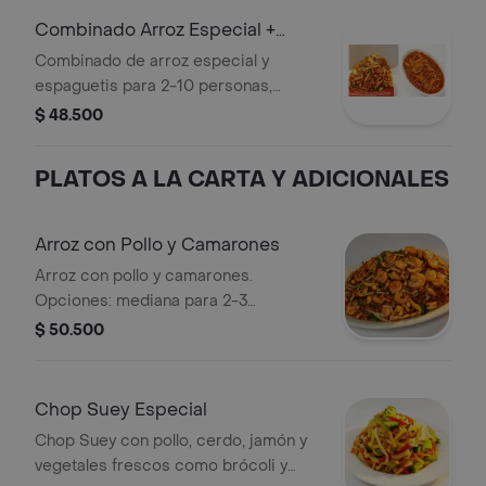
Combinado Arroz Especial +
Spaguettis
Combinado de arroz especial y
espaguetis para 2-10 personas,
porciones medianas a mega.
$ 48.500
PLATOS A LA CARTA Y ADICIONALES
Arroz con Pollo y Camarones
Arroz con pollo y camarones.
Opciones: mediana para 2-3
personas, grande para 4-6, mega
$ 50.500
para 8-10.
Chop Suey Especial
Chop Suey con pollo, cerdo, jamón y
vegetales frescos como brócoli y