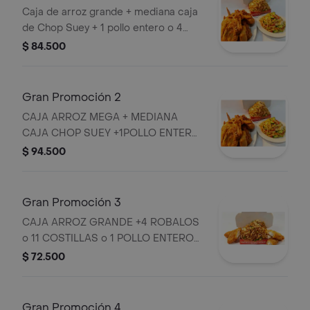
Caja de arroz grande + mediana caja
de Chop Suey + 1 pollo entero o 4
robalos o 11 costillas para 5-7
$ 84.500
personas.
Gran Promoción 2
CAJA ARROZ MEGA + MEDIANA
CAJA CHOP SUEY +1POLLO ENTERO
o 4 ROBALOS o 11 COSTILLAS para
$ 94.500
8-10 personales
Gran Promoción 3
CAJA ARROZ GRANDE +4 ROBALOS
o 11 COSTILLAS o 1 POLLO ENTERO
para 4 - 6 personales
$ 72.500
Gran Promoción 4