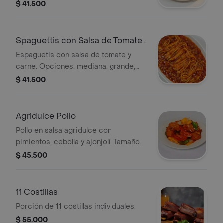
pimientos.
$ 41.500
Spaguettis con Salsa de Tomate
y carne
Espaguetis con salsa de tomate y
carne. Opciones: mediana, grande,
mega.
$ 41.500
Agridulce Pollo
Pollo en salsa agridulce con
pimientos, cebolla y ajonjolí. Tamaño
mediano.
$ 45.500
11 Costillas
Porción de 11 costillas individuales.
$ 55.000