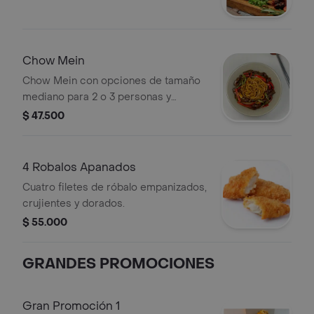
Chow Mein
Chow Mein con opciones de tamaño
mediano para 2 o 3 personas y
grande para 4 o 6 personas.
$ 47.500
4 Robalos Apanados
Cuatro filetes de róbalo empanizados,
crujientes y dorados.
$ 55.000
GRANDES PROMOCIONES
Gran Promoción 1