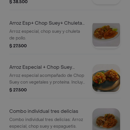
$ 38.500
Arroz Esp+ Chop Suey+ Chuleta
De Pollo
Arroz especial, chop suey y chuleta
de pollo.
$ 27.500
Arroz Especial + Chop Suey
Especial
Arroz especial acompañado de Chop
Suey con vegetales y proteína. Incluye
pimientos, zanahorias y brotes de
$ 27.500
soja.
Combo individual tres delicias
Combo individual tres delicias: Arroz
especial, chop suey y espaguetis.