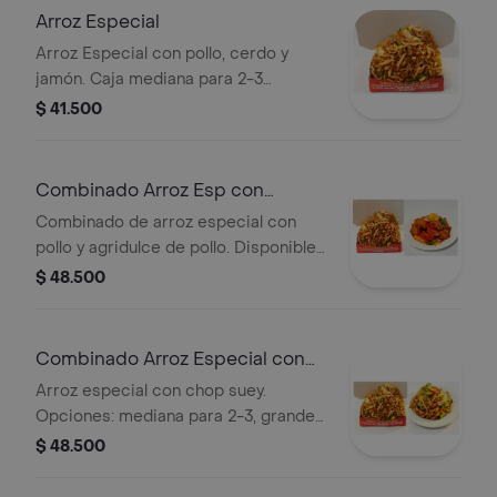
Arroz Especial
Arroz Especial con pollo, cerdo y
jamón. Caja mediana para 2-3
personas Grande para 4-6personas
$ 41.500
mega para8-10 personas
Combinado Arroz Esp con
agridulc Pollo
Combinado de arroz especial con
pollo y agridulce de pollo. Disponible
en tamaños: mediana (2-3 personas),
$ 48.500
grande (4-6 personas) y mega (8-10
personas).
Combinado Arroz Especial con
chop suey
Arroz especial con chop suey.
Opciones: mediana para 2-3, grande
para 4-6, mega para 8-10 personas.
$ 48.500