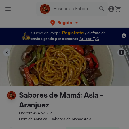
Bogotá
Regístrate
¿Nuevo en Rappi?
y disfruta de
envíos gratis por semanas
Aplican TyC
Sabores de Mamá: Asia -
Aranjuez
Carrera 49A 93-69
Comida Asiática - Sabores de Mamá: Asia