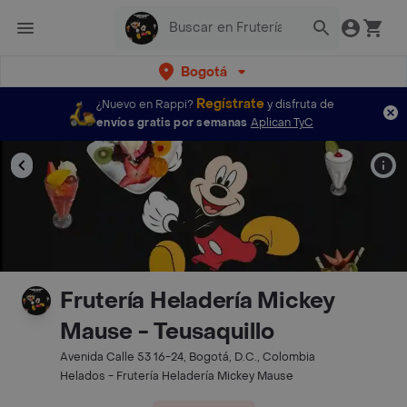
Bogotá
Regístrate
¿Nuevo en Rappi?
y disfruta de
envíos gratis por semanas
Aplican TyC
Frutería Heladería Mickey
Mause - Teusaquillo
Avenida Calle 53 16-24, Bogotá, D.C., Colombia
Helados - Frutería Heladería Mickey Mause