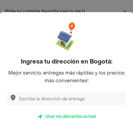
Pide tu comida favorita cerca de ti
Categorías
Únete a Rappi
Ingresa tu dirección en Bogotá:
Sobre Rappi
Mejor servicio, entregas más rápidas y los precios
más convenientes!
Facebook
Twitter
Instagram
©
2026
Rappi Inc. All rights reserved.
Usar mi ubicación actual
Rappi S.A.S. --- NIT 900.843.898-9 --- Calle 63 # 16A-02