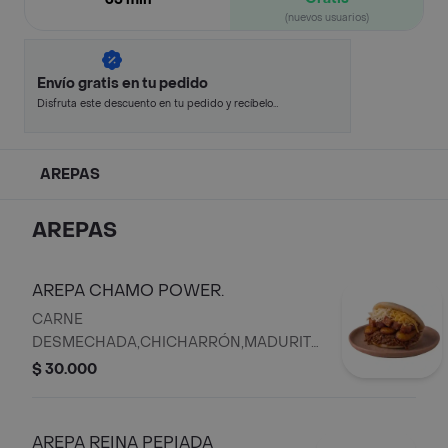
(nuevos usuarios)
Envío gratis en tu pedido
Disfruta este descuento en tu pedido y recíbelo
en minutos.
AREPAS
AREPAS
AREPA CHAMO POWER.
CARNE
DESMECHADA,CHICHARRÓN,MADURITOS,
QUESO BLANCO Y QUESO AMARILLO
$ 30.000
AREPA REINA PEPIADA