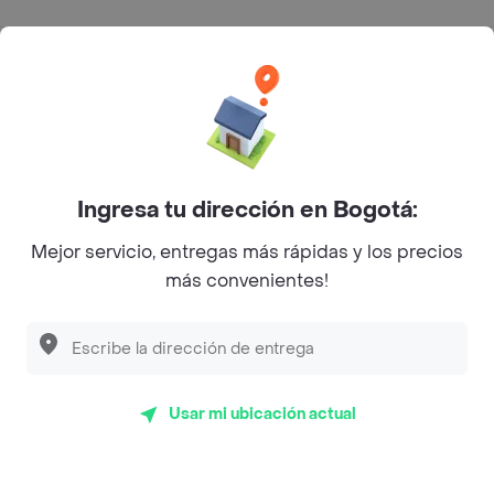
Categorías
Únete a Rappi
Sobre Rappi
Ingresa tu dirección en Bogotá:
Mejor servicio, entregas más rápidas y los precios
Facebook
Twitter
Instagram
más convenientes!
©
2026
Rappi Inc. All rights reserved.
Usar mi ubicación actual
Rappi S.A.S. --- NIT 900.843.898-9 --- Calle 63 # 16A-02
Bogotá D.C. --- notificacionesrappi@rappi.com