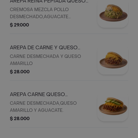
AREPA REINA PEPIADA QUESO
MIXTO.
CREMOSA MEZCLA POLLO
DESMECHADO,AGUACATE
FRESCO,MAYONESA,QUESO
$ 29.000
AMARILLO Y QUESO BLANCO.
AREPA DE CARNE Y QUESO
AMARILLO.
CARNE DESMECHADA Y QUESO
AMARILLO
$ 28.000
AREPA CARNE QUESO
AMARILLO Y AGUACATE.
CARNE DESMECHADA,QUESO
AMARILLO Y AGUACATE.
$ 28.000