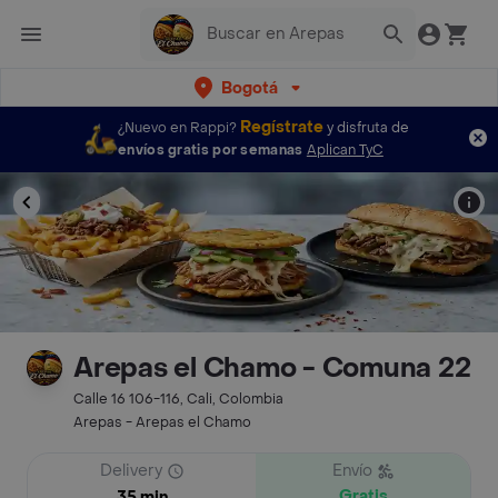
Bogotá
Regístrate
¿Nuevo en Rappi?
y disfruta de
envíos gratis por semanas
Aplican TyC
Arepas el Chamo - Comuna 22
Calle 16 106-116, Cali, Colombia
Arepas - Arepas el Chamo
Delivery
Envío
Gratis
35 min