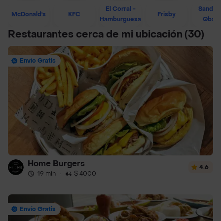
El Corral -
Sandwi
McDonald's
KFC
Frisby
Hamburguesa
Qban
Restaurantes cerca de mi ubicación
(30)
Envío Gratis
Home Burgers
4.6
19 min
·
$ 4000
Envío Gratis