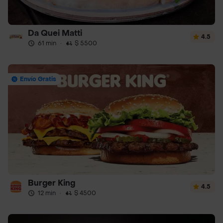
Da Quei Matti
4.5
61 min
·
$ 5500
Envío Gratis
Burger King
4.5
12 min
·
$ 4500