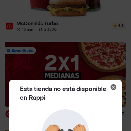
McDonalds Turbo
4.8
15 min
·
$ 3500
Envío Gratis
Esta tienda no está disponible
en Rappi
Pizza Hut
4.7
14 min
·
$ 4500