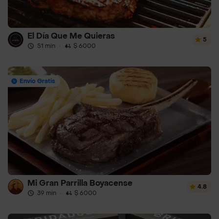
El Día Que Me Quieras
5
51 min
·
$ 6000
Envío Gratis
Mi Gran Parrilla Boyacense
4.8
39 min
·
$ 6000