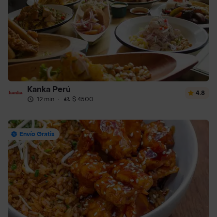
Kanka Perú
4.8
12 min
·
$ 4500
Envío Gratis