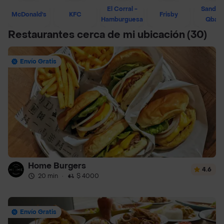
El Corral -
Sandwi
McDonald's
KFC
Frisby
Hamburguesa
Qban
Restaurantes cerca de mi ubicación
(30)
Envío Gratis
Home Burgers
4.6
20 min
·
$ 4000
Envío Gratis