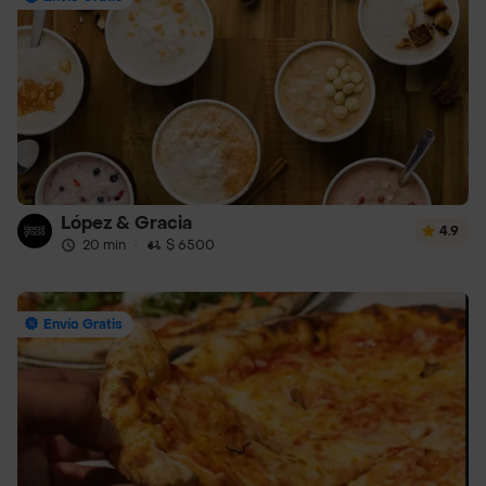
López & Gracia
4.9
20 min
·
$ 6500
Envío Gratis