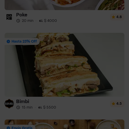
Poke
4.8
20 min
·
$ 4000
Hasta 23% Off
Bimbi
4.5
15 min
·
$ 5500
Envío Gratis