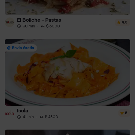
El Boliche - Pastas
4.5
30 min
·
$ 6000
Envío Gratis
Isola
5
41 min
·
$ 4500