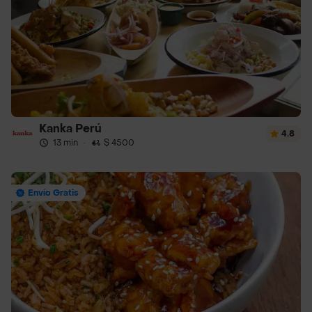
Kanka Perú
4.8
13 min
·
$ 4500
Envío Gratis