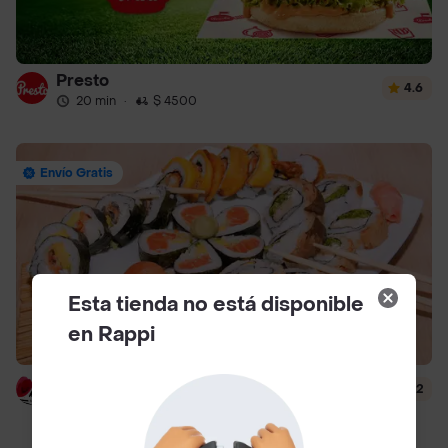
Presto
4.6
20 min
·
$ 4500
Envío Gratis
Esta tienda no está disponible
en Rappi
Hanashi Sushi
4.2
40 min
·
$ 6500