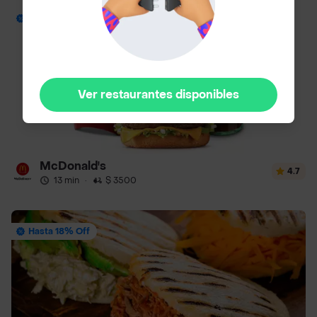
Envío Gratis
Ver restaurantes disponibles
McDonald's
4.7
13 min
·
$ 3500
Hasta 18% Off