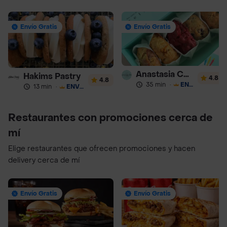
Envío Gratis
Envío Gratis
Anastasia Cookies
Hakims Pastry
4.8
4.8
35 min
·
ENVÍO GRATIS
13 min
·
ENVÍO GRATIS
Restaurantes con promociones cerca de
mí
Elige restaurantes que ofrecen promociones y hacen
delivery cerca de mí
Envío Gratis
Envío Gratis