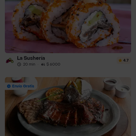
La Sushería
4.7
20 min
·
$ 6000
Envío Gratis