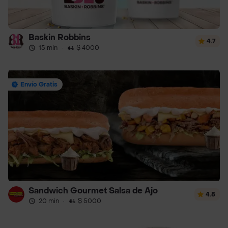
Baskin Robbins
4.7
15 min
·
$ 4000
Envío Gratis
Sandwich Gourmet Salsa de Ajo
4.8
20 min
·
$ 5000