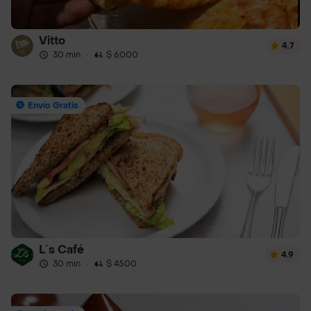
Vitto
4.7
30 min
·
$ 6000
Envío Gratis
L´s Café
4.9
30 min
·
$ 4500