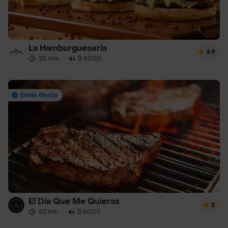
La Hamburgueseria
4.9
20 min
·
$ 6000
Envío Gratis
El Día Que Me Quieras
5
52 min
·
$ 6000