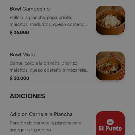
Bowl Campesino
Pollo a la plancha, papa criolla,
maicitos, maduritos, queso costeño o
mozarella, lechuga, pico de gallo,
$ 26.000
salsas
Bowl Mixto
Carne, pollo a la plancha, chorizo,
maicitos, queso costeño o mozarella,
papa criolla, salsas
$ 30.000
ADICIONES
Adicion Carne a la Plancha
Porción de carne a la plancha para
agregar a tu pedido.