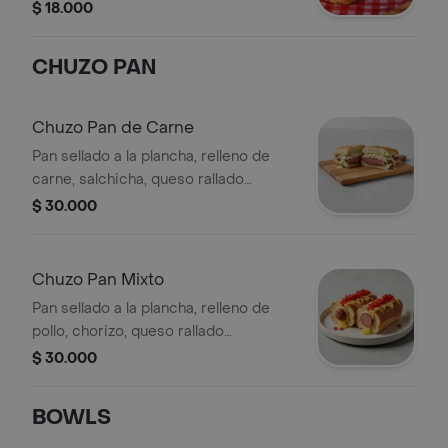
$ 18.000
CHUZO PAN
Chuzo Pan de Carne
Pan sellado a la plancha, relleno de
carne, salchicha, queso rallado
(mozzarella o costeño), papa ripio,
$ 30.000
maicitos y salsas.
Chuzo Pan Mixto
Pan sellado a la plancha, relleno de
pollo, chorizo, queso rallado
(mozzarella o costeño), papa ripio,
$ 30.000
maicitos y salsas.
BOWLS