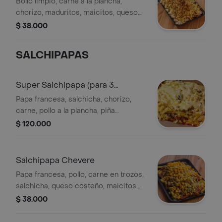
Bollo limpio, carne a la plancha,
chorizo, maduritos, maicitos, queso
derretido, papa ripio y salsas.
$ 38.000
SALCHIPAPAS
Super Salchipapa (para 3
personas)
Papa francesa, salchicha, chorizo,
carne, pollo a la plancha, piña
caramelizada, maicitos, queso
$ 120.000
costeño, queso mozzarella derretido,
tocineta y maduritos
Salchipapa Chevere
Papa francesa, pollo, carne en trozos,
salchicha, queso costeño, maicitos,
lechuga, papa ripio, tocineta, y salsas
$ 38.000