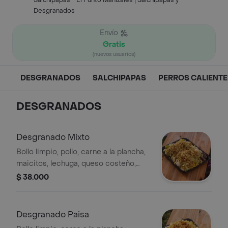
Salchipapas - El Punto Manizales | Salchipapas y
Desgranados
Envío
Gratis
(nuevos usuarios)
DESGRANADOS
SALCHIPAPAS
PERROS CALIENTE
DESGRANADOS
Desgranado Mixto
Bollo limpio, pollo, carne a la plancha,
maicitos, lechuga, queso costeño,
papa ripio y salsas.
$ 38.000
Desgranado Paisa