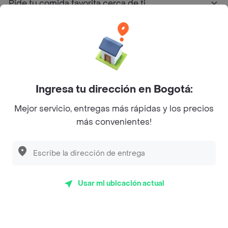
Pide tu comida favorita cerca de ti
Categorías
Únete a Rappi
Ingresa tu dirección en Bogotá:
Sobre Rappi
Mejor servicio, entregas más rápidas y los precios
más convenientes!
Facebook
Twitter
Instagram
©
2026
Rappi Inc. All rights reserved.
Usar mi ubicación actual
Rappi S.A.S. --- NIT 900.843.898-9 --- Calle 63 # 16A-02
Bogotá D.C. --- notificacionesrappi@rappi.com