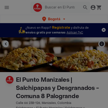
Bogotá
Regístrate
¿Nuevo en Rappi?
y disfruta de
envíos gratis por semanas
Aplican TyC
El Punto Manizales |
Salchipapas y Desgranados -
Comuna 8 Palogrande
Calle 66 23B-126, Manizales, Colombia