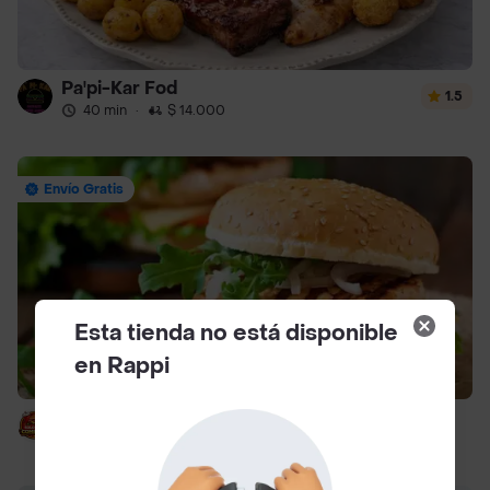
Pa'pi-Kar Fod
1.5
40 min
·
$ 14.000
Envío Gratis
Esta tienda no está disponible
en Rappi
Solo Combo Burguer Ll
40 min
·
$ 14.000