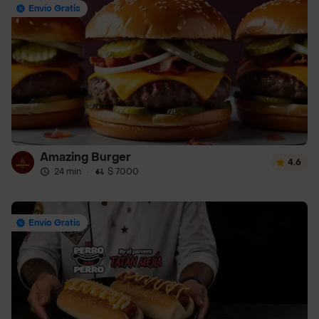
Envío Gratis
Amazing Burger
4.6
24 min
·
$ 7000
Envío Gratis