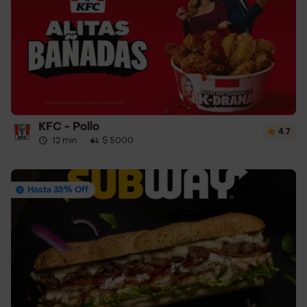
KFC - Pollo
4.7
12 min
·
$ 5000
Hasta 35% Off