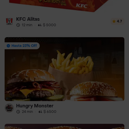
KFC Alitas
4.7
12 min
·
$ 5000
Hasta 23% Off
Hungry Monster
24 min
·
$ 6500