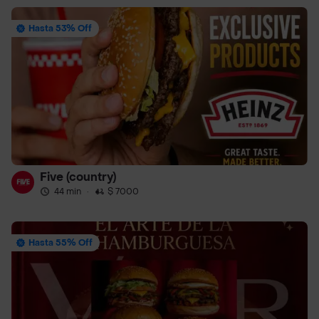
Hasta 53% Off
Five (country)
44 min
·
$ 7000
Hasta 55% Off