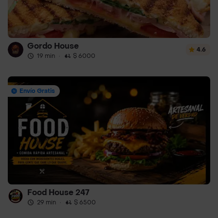
Gordo House
4.6
19 min
·
$ 6000
Envío Gratis
Food House 247
29 min
·
$ 6500