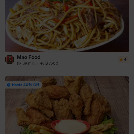
Mao Food
4
39 min
·
$ 7500
Hasta 40% Off