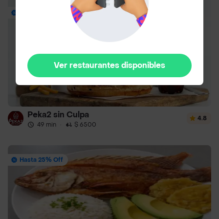
Envío Gratis
Ver restaurantes disponibles
Peka2 sin Culpa
4.8
49 min
·
$ 6500
Hasta 25% Off