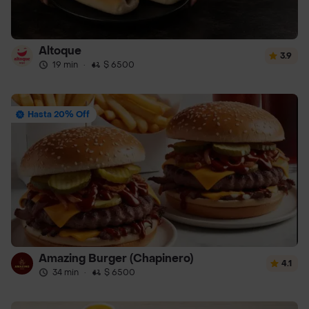
Altoque
3.9
19 min
·
$ 6500
Hasta 20% Off
Amazing Burger (Chapinero)
4.1
34 min
·
$ 6500