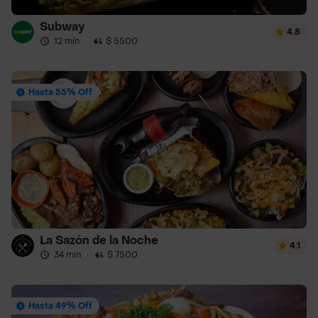
Subway
4.8
12 min
·
$ 5500
Hasta 55% Off
La Sazón de la Noche
4.1
34 min
·
$ 7500
Hasta 49% Off