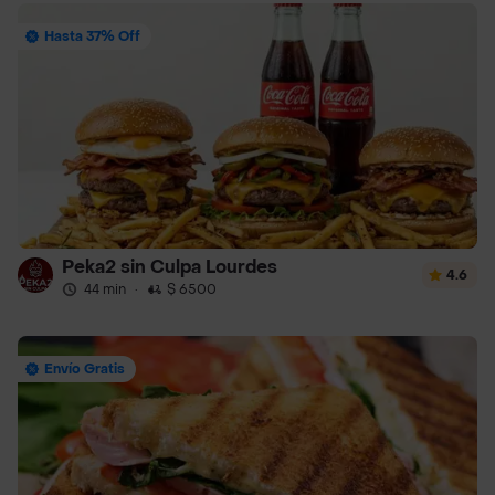
Hasta 37% Off
Peka2 sin Culpa Lourdes
4.6
44 min
·
$ 6500
Envío Gratis