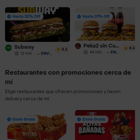
Hasta 35% Off
Hasta 37% Off
Peka2 sin Culpa Lourdes
Subway
4.3
4.3
44 min
·
ENVÍO GRATIS
12 min
·
ENVÍO GRATIS
Restaurantes con promociones cerca de
mí
Elige restaurantes que ofrecen promociones y hacen
delivery cerca de mí
Envío Gratis
Envío Gratis