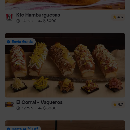
Kfc Hamburguesas
4.3
14 min
·
$ 5000
Envío Gratis
El Corral - Vaqueros
4.7
12 min
·
$ 5000
Hasta 40% Off