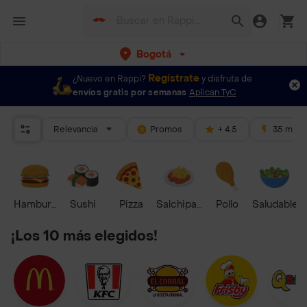
Bogotá
Regístrate
¿Nuevo en Rappi?
y disfruta de
envíos gratis por semanas
Aplican TyC
Relevancia
Promos
+ 4.5
35 mins
Hamburguesa
Sushi
Pizza
Salchipapas
Pollo
Saludable
¡Los 10 más elegidos!