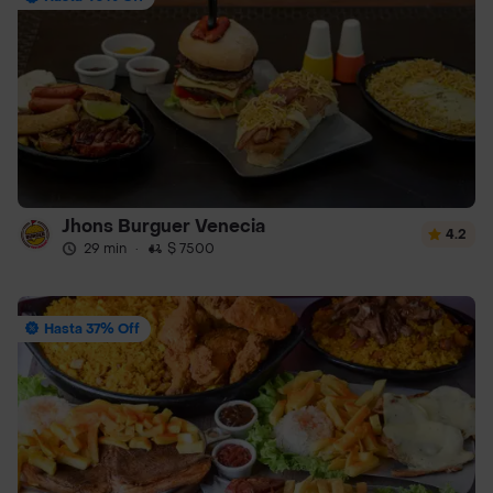
Jhons Burguer Venecia
4.2
29 min
·
$ 7500
Hasta 37% Off