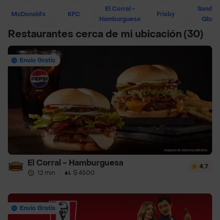
El Corral -
Sandwi
McDonald's
KFC
Frisby
Hamburguesa
Qban
Restaurantes cerca de mi ubicación
(30)
Envío Gratis
El Corral - Hamburguesa
4.7
12 min
·
$ 4500
Envío Gratis