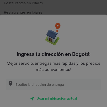
Restaurantes en Pitalito
Restaurantes en Ipiales
Restaurantes en San Andres
Restaurantes cerca de mi para pedir Comida a Domicilio -
Top Marcas y Cadenas de Restaurantes
Ingresa tu dirección en Bogotá:
Encuéntranos en estos países
Mejor servicio, entregas más rápidas y los precios
más convenientes!
App Store
Google play
AppGallery
Usar mi ubicación actual