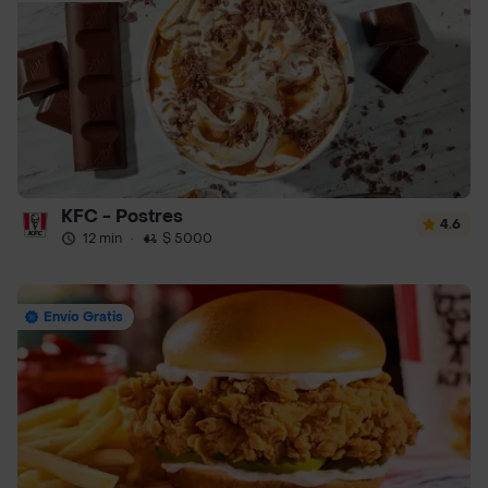
KFC - Postres
4.6
12 min
·
$ 5000
Envío Gratis