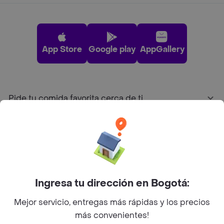
App Store
Google play
AppGallery
Pide tu comida favorita cerca de ti
Categorías
Únete a Rappi
Ingresa tu dirección en Bogotá:
Sobre Rappi
Mejor servicio, entregas más rápidas y los precios
más convenientes!
Facebook
Twitter
Instagram