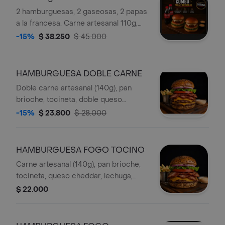
2 hamburguesas, 2 gaseosas, 2 papas
a la francesa. Carne artesanal 110g,
papas cabello de ángel, lechuga, salsa
-15%
$ 38.250
$ 45.000
de la casa.
HAMBURGUESA DOBLE CARNE
Doble carne artesanal (140g), pan
brioche, tocineta, doble queso
cheddar, lechuga, tomate, cebolla,
-15%
$ 23.800
$ 28.000
papas cabello de ángel, salsa de la
casa + PAPAS A LA FRANCESA
HAMBURGUESA FOGO TOCINO
Carne artesanal (140g), pan brioche,
tocineta, queso cheddar, lechuga,
tomate, cebolla, papas cabello de
$ 22.000
angel, salsa de la casa + PAPAS A LA
FRANCESA