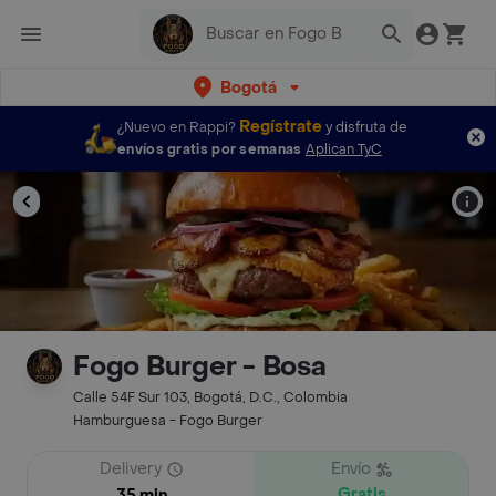
Bogotá
Regístrate
¿Nuevo en Rappi?
y disfruta de
envíos gratis por semanas
Aplican TyC
Fogo Burger - Bosa
Calle 54F Sur 103, Bogotá, D.C., Colombia
Hamburguesa - Fogo Burger
Delivery
Envío
Gratis
35 min