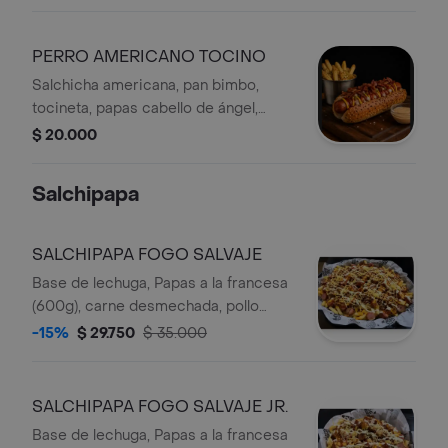
PERRO AMERICANO TOCINO
Salchicha americana, pan bimbo,
tocineta, papas cabello de ángel,
papas francesas, salsas.
$ 20.000
Salchipapa
SALCHIPAPA FOGO SALVAJE
Base de lechuga, Papas a la francesa
(600g), carne desmechada, pollo
desmechado, salchicha ZENU, maíz
-15%
$ 29.750
$ 35.000
tierno, papas cabello de ángel, salsas
(Para 2 personas)
SALCHIPAPA FOGO SALVAJE JR.
Base de lechuga, Papas a la francesa