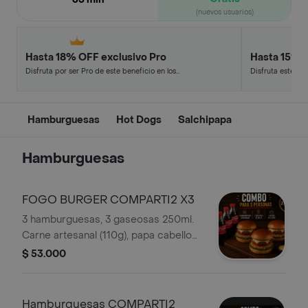
(nuevos usuarios)
Hasta 18% OFF exclusivo Pro
Hasta 15% 
Disfruta por ser Pro de este beneficio en los
Disfruta este de
restaurantes y tiendas más top.
en minutos.
Hamburguesas
Hot Dogs
Salchipapa
Hamburguesas
FOGO BURGER COMPARTI2 X3
3 hamburguesas, 3 gaseosas 250ml.
Carne artesanal (110g), papa cabello
de ángel, lechuga y salsa de la casa.
$ 53.000
Hamburguesas COMPARTI2