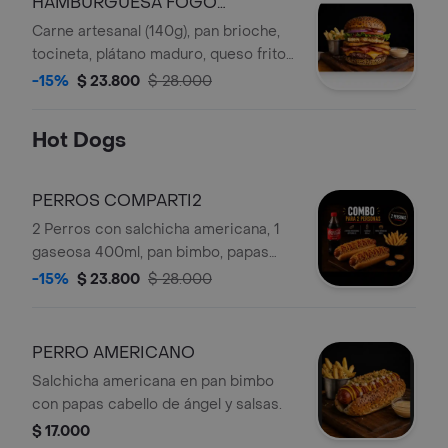
HAMBURGUESA FOGO
ESPECIAL
Carne artesanal (140g), pan brioche,
tocineta, plátano maduro, queso frito,
queso cheddar, lechuga, tomate,
-15%
$ 23.800
$ 28.000
cebolla, papas cabello de ángel, salsa
de la casa + PAPAS A LA FRANCESA
Hot Dogs
PERROS COMPARTI2
2 Perros con salchicha americana, 1
gaseosa 400ml, pan bimbo, papas
cabello de ángel, papas francesas y
-15%
$ 23.800
$ 28.000
salsas.
PERRO AMERICANO
Salchicha americana en pan bimbo
con papas cabello de ángel y salsas.
$ 17.000