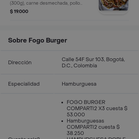
(300g), carne desmechada, pollo
desmechado, salchicha ZENU, maíz
$ 19.000
tierno, papas cabello de ángel, salsas
(Personal)
Sobre Fogo Burger
Calle 54F Sur 103, Bogotá,
Dirección
D.C., Colombia
Especialidad
Hamburguesa
FOGO BURGER
COMPARTI2 X3 cuesta $
53.000
Hamburguesas
COMPARTI2 cuesta $
38.250