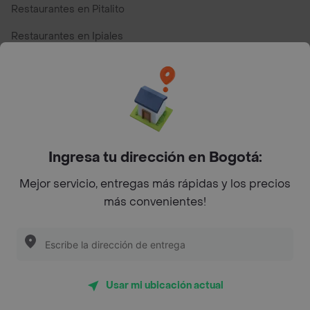
Restaurantes en Pitalito
Restaurantes en Ipiales
Restaurantes en San Andres
Restaurantes cerca de mi para pedir Comida a Domicilio -
Top Marcas y Cadenas de Restaurantes
Ingresa tu dirección en Bogotá:
Encuéntranos en estos países
Mejor servicio, entregas más rápidas y los precios
más convenientes!
App Store
Google play
AppGallery
Usar mi ubicación actual