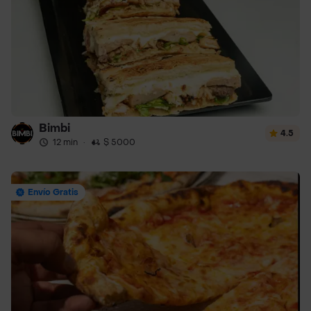
Bimbi
4.5
12 min
·
$ 5000
Envío Gratis