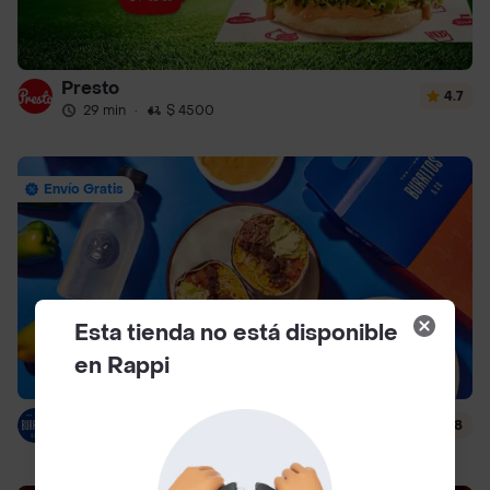
Presto
4.7
29 min
·
$ 4500
Envío Gratis
Esta tienda no está disponible
en Rappi
Burritos & Co
4.8
34 min
·
$ 4500