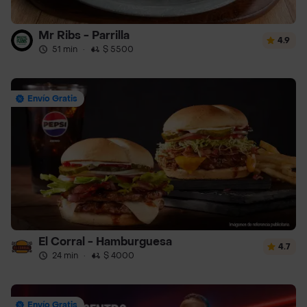
Mr Ribs - Parrilla
4.9
51 min
·
$ 5500
Envío Gratis
El Corral - Hamburguesa
4.7
24 min
·
$ 4000
Envío Gratis