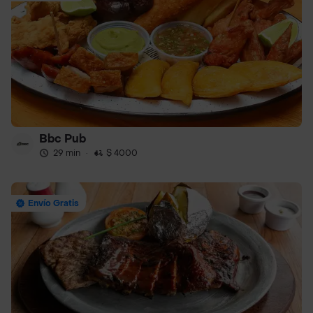
Bbc Pub
29 min
·
$ 4000
Envío Gratis