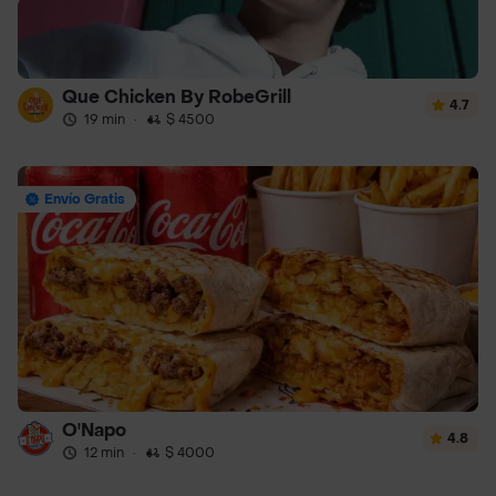
Que Chicken By RobeGrill
4.7
19 min
·
$ 4500
Envío Gratis
O'Napo
4.8
12 min
·
$ 4000