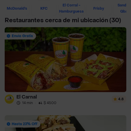
El Corral -
Sandwi
McDonald's
KFC
Frisby
Hamburguesa
Qban
Restaurantes cerca de mi ubicación
(30)
Envío Gratis
El Carnal
4.8
14 min
·
$ 4500
Hasta 23% Off