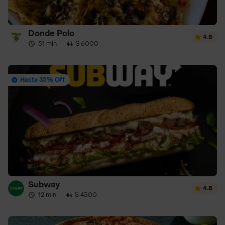
Donde Polo
4.8
51 min
·
$ 6000
Hasta 35% Off
Subway
4.8
12 min
·
$ 4500