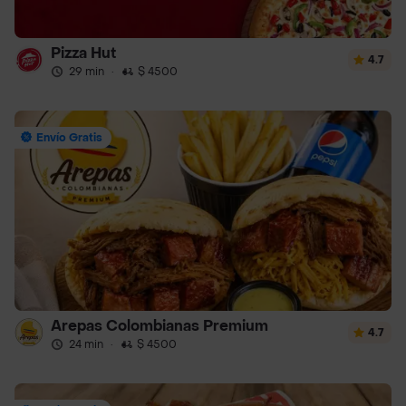
Pizza Hut
4.7
29 min
·
$ 4500
Envío Gratis
Arepas Colombianas Premium
4.7
24 min
·
$ 4500