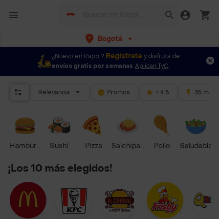
Bogotá
Regístrate
¿Nuevo en Rappi?
y disfruta de
envíos gratis por semanas
Aplican TyC
Relevancia
Promos
+ 4.5
35 mins
Hamburguesa
Sushi
Pizza
Salchipapas
Pollo
Saludable
¡Los 10 más elegidos!