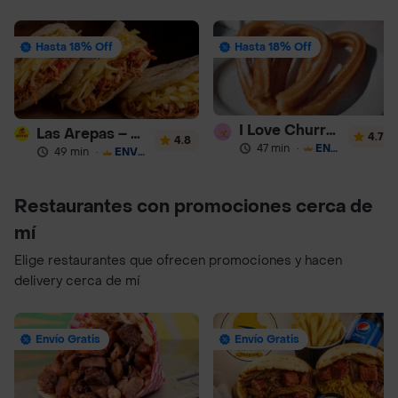
Hasta 18% Off
Hasta 18% Off
I Love Churros 95
Las Arepas – Arepas Rellenas
4.7
4.8
47 min
·
ENVÍO GRATIS
49 min
·
ENVÍO GRATIS
Restaurantes con promociones cerca de
mí
Elige restaurantes que ofrecen promociones y hacen
delivery cerca de mí
Envío Gratis
Envío Gratis