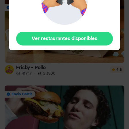
Envío Gratis
Ver restaurantes disponibles
Frisby - Pollo
4.8
41 min
·
$ 3500
Envío Gratis