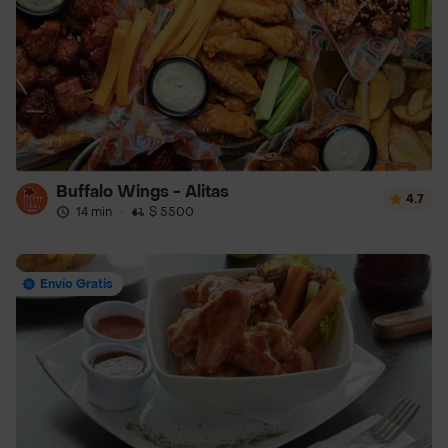
Buffalo Wings - Alitas
4.7
14 min
·
$ 5500
Envío Gratis