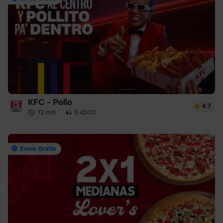
KFC - Pollo
4.7
12 min
·
$ 4500
Envío Gratis