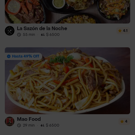
La Sazón de la Noche
4.1
55 min
·
$ 6500
Hasta 49% Off
Mao Food
4
29 min
·
$ 6500