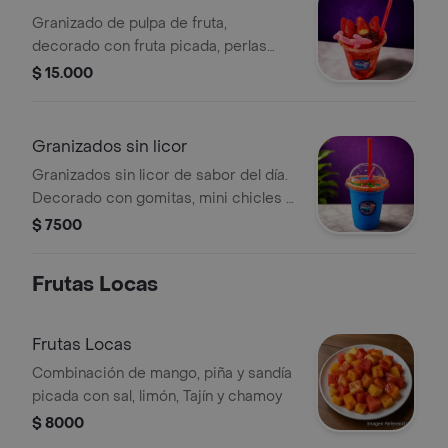
Granizado de pulpa de fruta,
decorado con fruta picada, perlas
explosivas, gomitas y un bom bom.
$ 15.000
Granizados sin licor
Granizados sin licor de sabor del día.
Decorado con gomitas, mini chicles y
borde escarchado con polvo rojo.
$ 7500
Frutas Locas
Frutas Locas
Combinación de mango, piña y sandía
picada con sal, limón, Tajín y chamoy
$ 8000