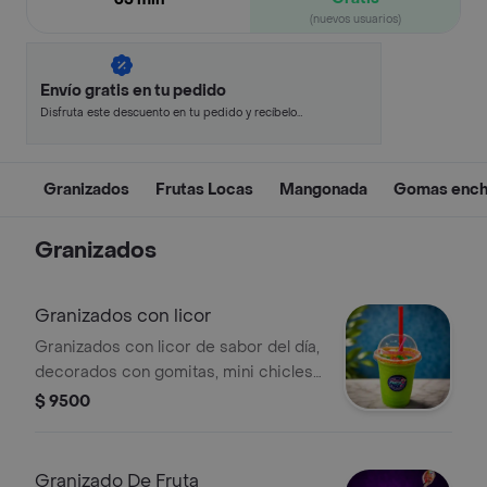
(nuevos usuarios)
Envío gratis en tu pedido
Disfruta este descuento en tu pedido y recíbelo
en minutos.
Granizados
Frutas Locas
Mangonada
Gomas ench
Granizados
Granizados con licor
Granizados con licor de sabor del día,
decorados con gomitas, mini chicles
y borde escarchado con polvo rojo.
$ 9500
Granizado De Fruta