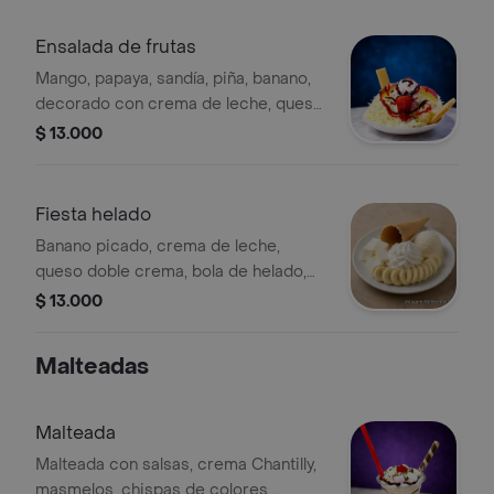
Ensalada de frutas
Mango, papaya, sandía, piña, banano,
decorado con crema de leche, queso,
helado, galleta, salsas.
$ 13.000
Fiesta helado
Banano picado, crema de leche,
queso doble crema, bola de helado,
barquillo,
$ 13.000
Malteadas
Malteada
Malteada con salsas, crema Chantilly,
masmelos, chispas de colores,