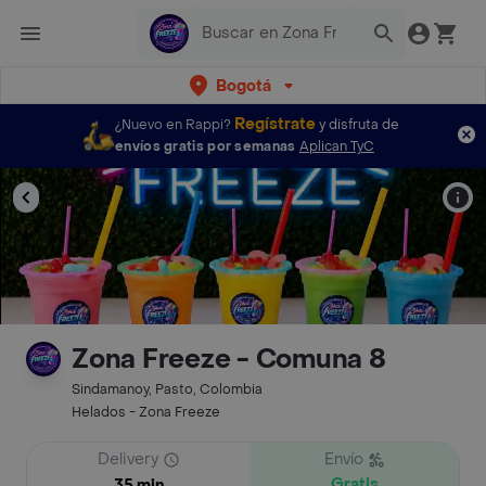
Bogotá
Regístrate
¿Nuevo en Rappi?
y disfruta de
envíos gratis por semanas
Aplican TyC
Zona Freeze - Comuna 8
Sindamanoy, Pasto, Colombia
Helados - Zona Freeze
Delivery
Envío
Gratis
35 min