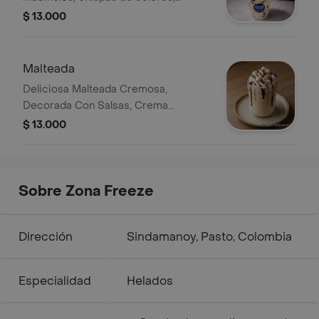
cereza y barquillo.
$ 13.000
Malteada
Deliciosa Malteada Cremosa,
Decorada Con Salsas, Crema
Chantilly, Masmelos,
$ 13.000
Sobre Zona Freeze
Dirección
Sindamanoy, Pasto, Colombia
Especialidad
Helados