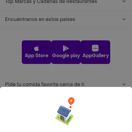
Top Marcas y Cadenas de Restaurantes
Encuéntranos en estos países
App Store
Google play
AppGallery
Pide tu comida favorita cerca de ti
Categorías
Únete a Rappi