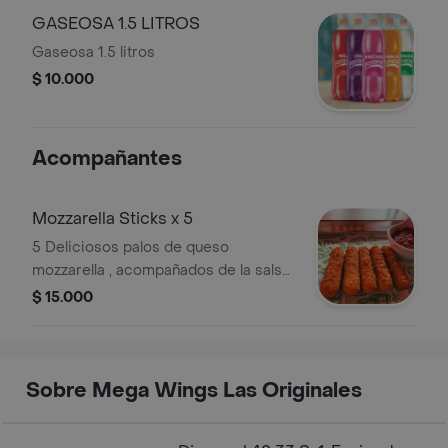
GASEOSA 1.5 LITROS
Gaseosa 1.5 litros
$ 10.000
Acompañantes
Mozzarella Sticks x 5
5 Deliciosos palos de queso
mozzarella , acompañados de la salsa
napolitana de la casa.
$ 15.000
Sobre Mega Wings Las Originales