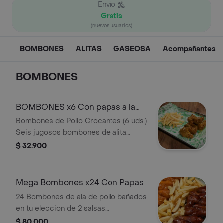
Envío
Gratis
(nuevos usuarios)
BOMBONES
ALITAS
GASEOSA
Acompañantes
BOMBONES
BOMBONES x6 Con papas a la
Francesa
Bombones de Pollo Crocantes (6 uds.)
Seis jugosos bombones de alita
acompañados de papas a la francesa
$ 32.900
crujientes, todo bañado en la salsa de
tu elección. ¡Elige tu favorita y
deléitate!
Mega Bombones x24 Con Papas
24 Bombones de ala de pollo bañados
en tu eleccion de 2 salsas
acompañados con una porcion
$ 80.000