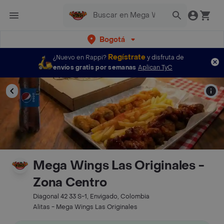
Bogotá
Regístrate
¿Nuevo en Rappi?
y disfruta de
envíos gratis por semanas
Aplican TyC
Mega Wings Las Originales -
Zona Centro
Diagonal 42 33 S-1, Envigado, Colombia
Alitas - Mega Wings Las Originales