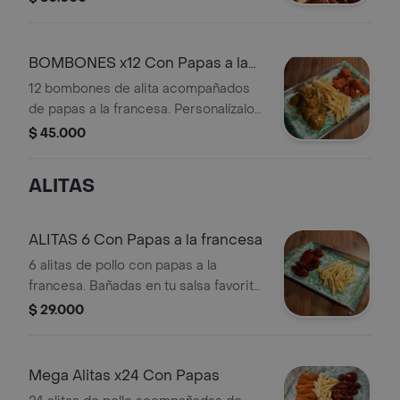
grande de papas a la francesa
BOMBONES x12 Con Papas a la
Francesa
12 bombones de alita acompañados
de papas a la francesa. Personalízalos
con tu salsa preferida.
$ 45.000
ALITAS
ALITAS 6 Con Papas a la francesa
6 alitas de pollo con papas a la
francesa. Bañadas en tu salsa favorita,
elige tu nivel de sabor o picante.
$ 29.000
Mega Alitas x24 Con Papas