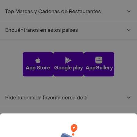
Top Marcas y Cadenas de Restaurantes
Encuéntranos en estos países
App Store
Google play
AppGallery
Pide tu comida favorita cerca de ti
Categorías
Únete a Rappi