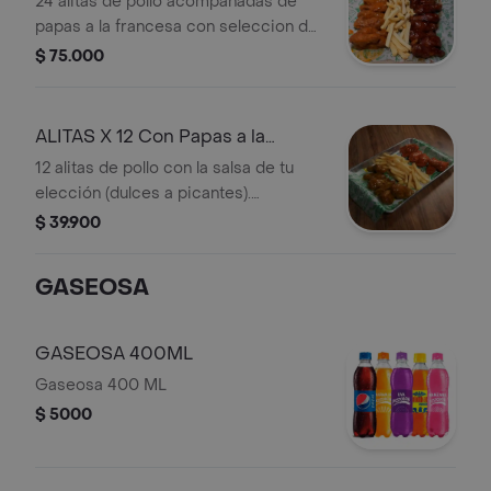
24 alitas de pollo acompañadas de
papas a la francesa con seleccion de
2 de nuestras delciosas salsas
$ 75.000
ALITAS X 12 Con Papas a la
Francesa
12 alitas de pollo con la salsa de tu
elección (dulces a picantes).
Acompañadas de papas a la francesa
$ 39.900
sazonadas.
GASEOSA
GASEOSA 400ML
Gaseosa 400 ML
$ 5000